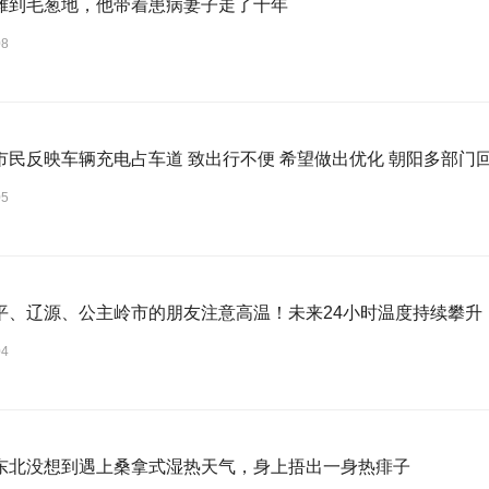
摊到毛葱地，他带着患病妻子走了十年
08
市民反映车辆充电占车道 致出行不便 希望做出优化 朝阳多部门
05
平、辽源、公主岭市的朋友注意高温！未来24小时温度持续攀升
04
东北没想到遇上桑拿式湿热天气，身上捂出一身热痱子