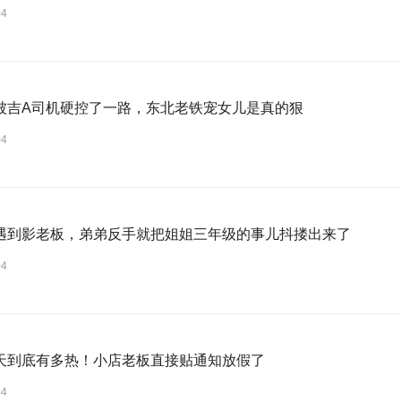
04
被吉A司机硬控了一路，东北老铁宠女儿是真的狠
04
遇到影老板，弟弟反手就把姐姐三年级的事儿抖搂出来了
04
天到底有多热！小店老板直接贴通知放假了
04