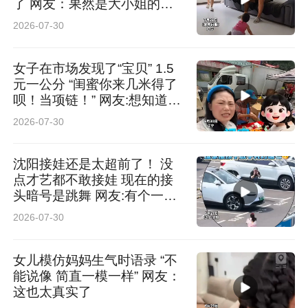
了 网友：果然是大小姐的狗
腿子
2026-07-30
女子在市场发现了“宝贝” 1.5
元一公分 “闺蜜你来几米得了
呗！当项链！” 网友:想知道泡
澡的时候会不会漂起来 这对
2026-07-30
我很重要
沈阳接娃还是太超前了！ 没
点才艺都不敢接娃 现在的接
头暗号是跳舞 网友:有个一起
疯的爸爸是一辈子幸福
2026-07-30
女儿模仿妈妈生气时语录 “不
能说像 简直一模一样” 网友：
这也太真实了