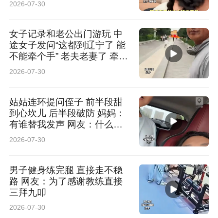
2026-07-30
女子记录和老公出门游玩 中
途女子发问“这都到辽宁了 能
不能牵个手” 老夫老妻了 牵手
后相视大笑 网友：你俩笑的
2026-07-30
我也怪不好意思的
姑姑连环提问侄子 前半段甜
到心坎儿 后半段破防 妈妈：
有谁替我发声 网友：什么暖
壶
2026-07-30
男子健身练完腿 直接走不稳
路 网友：为了感谢教练直接
三拜九叩
2026-07-30