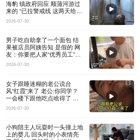
海豹 镇政府回应 顺蒲河游过
来的 “已拉警戒线 这两天给它
救出来”
2026-07-30
男子吃自助拿了一个面包 结
果被店员阿姨告知 是假的 网
友：你要把人家“优秀员工”拿
走啊
2026-07-30
女子跟睡迷糊的老公说台
风“红霞”来了 老公:你同学？
一会楼下跟他吃点啥得了 网
友：这名儿起的也太东北了
2026-07-30
小狗陪主人玩耍时一头撞上地
上的婴儿 回头时的小表情亮