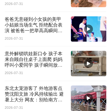
尝 网友：主打一个万物皆可
2026-07-31
尝一尝
爸爸无意碰到小女孩的美甲
小姑娘当场生气 拒绝配合表
演 被爸爸一把举高高瞬间喜
笑颜开 网友：前一秒生气 下
2026-07-31
一秒沦陷
意外解锁哄娃新口令 孩子本
来自顾自往桌子上面爬 妈妈
呼叫小爱同学 孩子瞬间放弃
网友：以后管娃可以不用喊大
2026-07-31
名了
东北太宠游客了 外地游客点
赞沈阳文旅 冷风持续输出 避
暑上大分 网友：别给南方小
土豆热懵了
2026-07-31