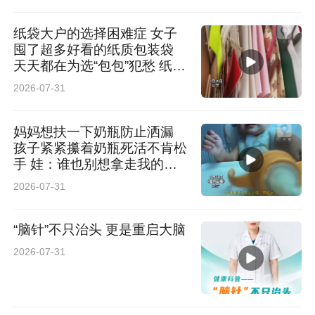
纸袋大户的选择困难症 女子
囤了超多好看的纸质包装袋
天天都在为选“包包”犯愁 纸
袋：没想到这辈子还能内卷起
2026-07-31
来
妈妈想扶一下奶瓶防止洒漏
孩子紧紧攥着奶瓶死活不肯松
手 娃：谁也别想拿走我的奶
瓶！ 网友：仿佛看到了我小
2026-07-31
时候
“脑针”不只治头 更是重启大脑
2026-07-31