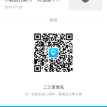
哭 网友：隔辈亲败给了认生
2026-07-29
期
推荐
二三里资讯
扫一扫或长按二维码，看身边大事小事