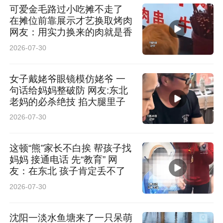
可爱金毛路过小吃摊不走了
在摊位前靠展示才艺换取烤肉
网友：用实力换来的肉就是香
2026-07-30
女子戴姥爷眼镜模仿姥爷 一
句话给妈妈整破防 网友:东北
老妈的必杀绝技 掐大腿里子
2026-07-30
这顿“熊”家长不白挨 帮孩子找
妈妈 接通电话 先“教育” 网
友：在东北 孩子肯定丢不了
2026-07-30
沈阳一淡水鱼塘来了一只呆萌