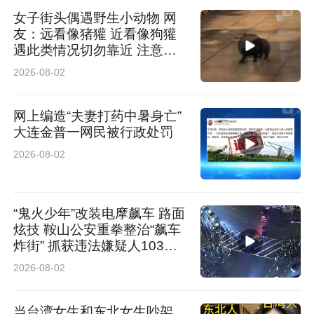
女子街头偶遇野生小动物 网
友：远看像猪獾 近看像狗獾
遇此类情况切勿靠近 注意安
全
2026-08-02
网上编造“夫妻打药中暑身亡”
大连金普一网民被行政处罚
2026-08-02
“鬼火少年”改装电摩飙车 路面
炫技 鞍山公安重拳整治“飙车
炸街” 抓获违法嫌疑人103人
查扣涉案车辆61辆
2026-08-02
当台湾女生和东北女生吵架