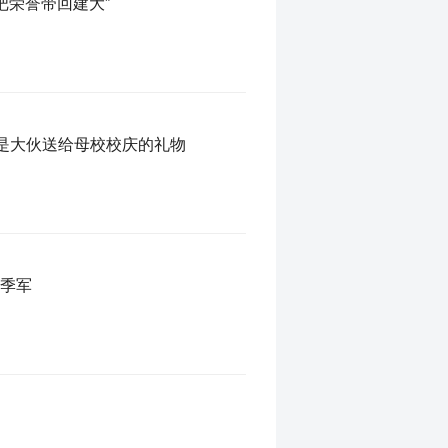
把荣誉带回建大”
杯是大伙送给母校校庆的礼物
亚季军