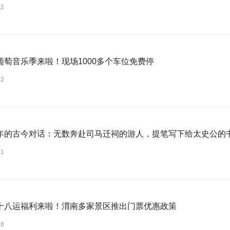
22
葡萄音乐季来啦！现场1000多个车位免费停
22
年的古今对话：无数奔赴司马迁祠的游人，提笔写下给太史公的
21
十八运福利来啦！渭南多家景区推出门票优惠政策
18