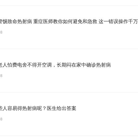
警惕致命热射病 重症医师教你如何避免和急救 这一错误操作千
08
老人怕费电舍不得开空调，长期闷在家中确诊热射病
08
些人容易得热射病呢？医生给出答案
08