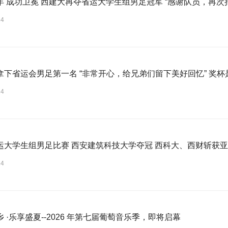
年 成功卫冕 西建大再夺省运大学生组男足冠军 “感谢队员，再次
24
拿下省运会男足第一名 “非常开心，给兄弟们留下美好回忆” 奖
24
运大学生组男足比赛 西安建筑科技大学夺冠 西科大、西财斩获
24
 ·乐享盛夏--2026 年第七届葡萄音乐季，即将启幕