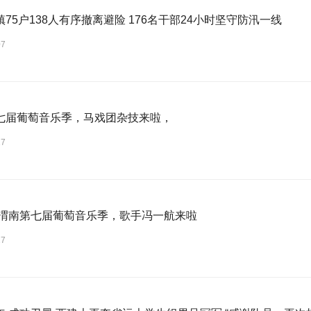
75户138人有序撤离避险 176名干部24小时坚守防汛一线
07
七届葡萄音乐季，马戏团杂技来啦，
27
6年渭南第七届葡萄音乐季，歌手冯一航来啦
27