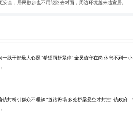
更安全，居民散步也不用绕路去对面，周边环境越来越宜居。
问一线干部最大心愿 “希望雨赶紧停” 全员值守在岗 休息不到一小
07
塘镇封桥引群众不理解 “道路坍塌 多处桥梁悬空才封控” 镇政府
07