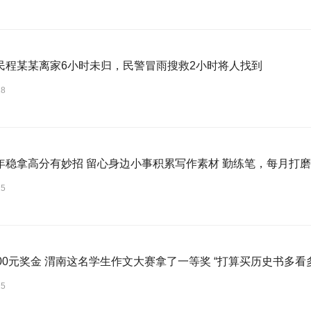
民程某某离家6小时未归，民警冒雨搜救2小时将人找到
18
年稳拿高分有妙招 留心身边小事积累写作素材 勤练笔，每月打
15
000元奖金 渭南这名学生作文大赛拿了一等奖 “打算买历史书多看
15