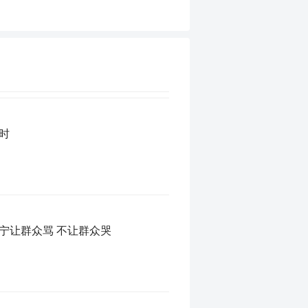
时
：宁让群众骂 不让群众哭