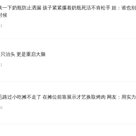
扶一下奶瓶防止洒漏 孩子紧紧攥着奶瓶死活不肯松手 娃：谁也别
时候
31
不只治头 更是重启大脑
31
毛路过小吃摊不走了 在摊位前靠展示才艺换取烤肉 网友：用实
30