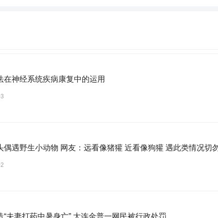
法在神经系统疾病康复中的运用
03
头偶遇野生小动物 网友：远看像猪獾 近看像狗獾 遇此类情况切
02
造“夫妻打药中暑身亡” 大连金普一网民被行政处罚