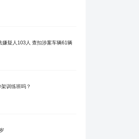
法嫌疑人103人 查扣涉案车辆61辆
吵架训练班吗？
岁