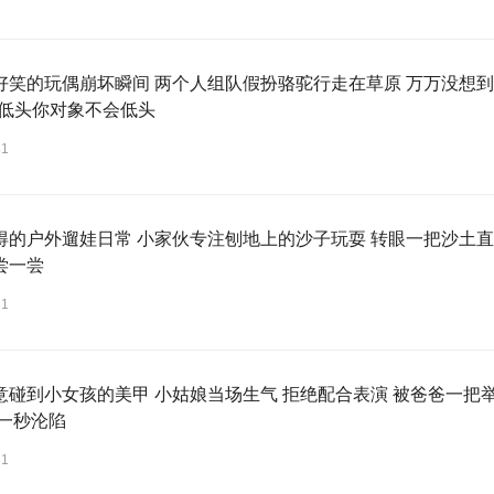
好笑的玩偶崩坏瞬间 两个人组队假扮骆驼行走在草原 万万没想到
道低头你对象不会低头
31
得的户外遛娃日常 小家伙专注刨地上的沙子玩耍 转眼一把沙土直
尝一尝
31
意碰到小女孩的美甲 小姑娘当场生气 拒绝配合表演 被爸爸一把
下一秒沦陷
31