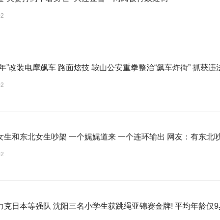
02
年”改装电摩飙车 路面炫技 鞍山公安重拳整治“飙车炸街” 抓获违
02
女生和东北女生吵架 一个娓娓道来 一个连环输出 网友：有东北
02
力克日本等强队 沈阳三名小学生获跳绳亚锦赛金牌! 平均年龄仅9