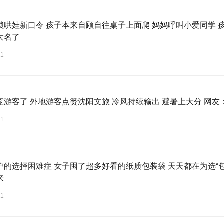
锁哄娃新口令 孩子本来自顾自往桌子上面爬 妈妈呼叫小爱同学 
大名了
31
宠游客了 外地游客点赞沈阳文旅 冷风持续输出 避暑上大分 网
31
户的选择困难症 女子囤了超多好看的纸质包装袋 天天都在为选“
来
31