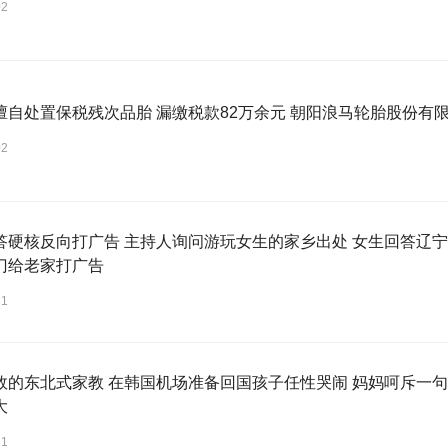
02
擅自处置保税残次品胎 漏缴税款82万余元 朝阳浪马轮胎股份有限
02
答硬核反向打广告 主持人询问游玩女生的家乡出处 女生回答辽宁
门给老家打广告
31
效的东北式家教 在韩国机场准备回国孩子任性哭闹 妈妈呵斥一句
大
31