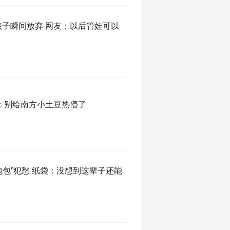
孩子瞬间放弃 网友：以后管娃可以
友：别给南方小土豆热懵了
包包”犯愁 纸袋：没想到这辈子还能