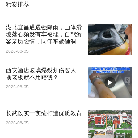
精彩推荐
费问题协商未果。后物业擅自断电，给店铺造成
损失。”
湖北宜昌遭遇强降雨，山体滑
坡落石频发有车被埋，自驾游
对此物业主管李先生回复，收费标准根据商铺品
客亲历险情，同伴车被砸洞
牌、业态配比、租金水平差异化设定，商业物业
2026-08-05
收费模式与住宅不同，不存在统一定价标准。自
西安酒店玻璃爆裂划伤客人
5月20日以来，福茂源餐饮店商户未缴纳物业
换老板就不用赔钱？
费，若商户持续拒缴，物业也将通过法律途径追
2026-08-05
责维权。
长武以实干实绩打造优质教育
律师：法律明确禁止物业以断电方式催缴物业费
2026-08-05
关于此事，记者采访了陕西恒达律师事务所高级