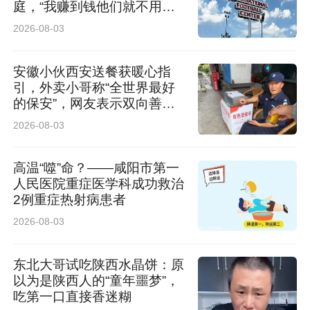
庭，“我赚到钱他们就不用早
起了”
2026-08-03
安徽小伙西安送餐获暖心指
引，外卖小哥称“全世界最好
的保安”，网友表示双向善意
温暖相逢
2026-08-03
高温“噬”命？——咸阳市第一
人民医院重症医学科成功救治
2例重症热射病患者
2026-08-03
东北大哥试吃陕西水晶饼：原
以为是陕西人的“童年噩梦”，
吃第一口直接香迷糊