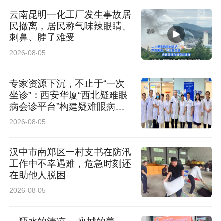
赵良善建议，商户需留存断电记录、经营损失单
云南昆明一化工厂发生事故居
民撤离，居民称气味辣眼睛、
据、缴费凭证、设备采购合同等证据，通过住建
刺鼻、脖子难受
部门、市场监管局及12345热线开展投诉调解，
2026-08-05
协商诉求可包含损失赔付、重新核定收费标准。
专家资源下沉，不止于“一次
若调解无果，可分两项诉讼维权：依据物业管理
坐诊”：西安华厦“西北疑难眼
病会诊平台”构建疑难眼病协
相关法规起诉调整收费、返还超额费用；依据民
同诊疗闭环
2026-08-05
法典侵权相关规定追索断电造成的各项损失。
汉中市南郑区一村支书在防汛
华商报大风记者 王金金
工作中不幸遇难，危急时刻还
在助他人脱困
2026-08-05