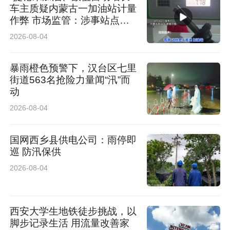
车主质疑内蒙古一加油站计量
作弊 市场监管：涉事站点停
业 加油机封存送检
2026-08-04
暴雨橙色预警下，汉台区七里
街道563名抢险力量闻“汛”而
动
2026-08-04
国网西乡县供电公司：雨停即
巡 防汛保供
2026-08-04
西安大学生地铁徒步挑战，以
脚步记录生活 用流量改善家