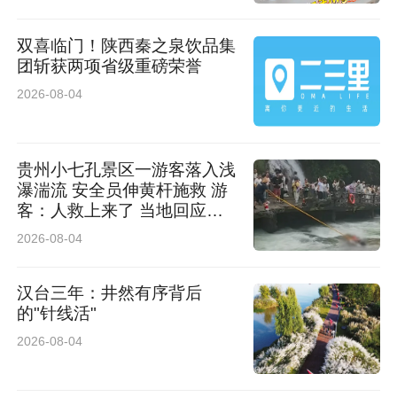
双喜临门！陕西秦之泉饮品集
团斩获两项省级重磅荣誉
2026-08-04
贵州小七孔景区一游客落入浅
瀑湍流 安全员伸黄杆施救 游
客：人救上来了 当地回应：
完全按照救援标准，景区跟进
2026-08-04
处理
汉台三年：井然有序背后
的"针线活"
2026-08-04