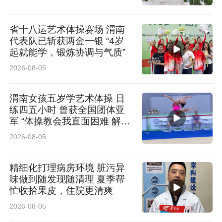
合伙人、知名公益律师赵良善，赵良善认为，若
商户所说为实，物业行为违法。
省十八运艺术体操赛场 渭南
代表队已斩获两金一银 “4岁
起就能学，锻炼协调与气质”
赵良善介绍，《民法典》第九百四十四条明确禁
2026-08-05
止物业以断电方式催缴物业费。物业未提前告知
便擅自断电近四小时，高温环境下致使商户停业
渭南女孩五岁学艺术体操 日
练四五小时 曾获全国团体亚
受损、员工身体不适，该行为既违反物业服务合
军 “体操教会我直面困难 解决
同约定构成违约，同时依据《民法典》第一千一
困难”
2026-08-05
百六十五条过错责任规定成立侵权，物业需承担
精细化打理病房环境 脏污异
损失赔偿责任，相关行政主管部门亦可对其违规
味做到随发现随清理 夏季帮
行为予以处罚。而物业以电路检修、商户欠费为
忙收拾果皮，住院更清爽
由无法免责。
2026-08-05