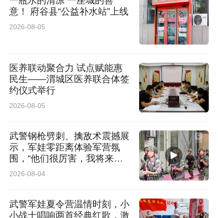
一瓶水的清凉 一座城的善
意！ 府谷县“公益补水站”上线
2026-08-05
医养联动聚合力 试点赋能惠
民生——渭城区医养联合体签
约仪式举行
2026-08-05
武警钢枪劈刺、擒敌术震撼展
示，军娃零距离体验军营氛
围，“他们很厉害，我将来也
想当军人”
2026-08-04
武警军娃夏令营温情时刻，小
小战士唱响两首经典红歌，激