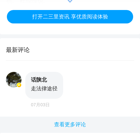
损。”杜经理说。
打开二三里资讯 享优质阅读体验
华商报记者联系到景恒物业主管李先生，对于断
电行为，物业方称是电路检修，目前已恢复。
物业：双方存在物业费标准争议，拖欠一个月物
最新评论
业费
对于停电原因，商铺认为是物业故意所为。福茂
话陕北
走法律途径
源餐饮店杜经理介绍，店铺于2021年与景恒物业
签订物业服务相关协议。根据合同约定，店铺需
07月03日
同时缴纳两项费用，分别为物业费15元/㎡/月、
查看更多评论
运营保障服务费15元/㎡/月。餐饮店认为高于同
栋楼的物业费不合理，“自6月以来，双方因物业