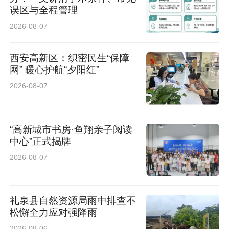
误区与全程管理
司，组建专业团队，带着田西村的振兴经验，为
2026-08-07
陕西、河北、新疆等地400多个村庄提供规划设
计、技术指导等全方位服务。公司负责人田刚介
西安高新区：织密民生“保障
绍，公司根据每个村子的资源禀赋量身定制方
网” 暖心护航“夕阳红”
2026-08-07
案，在新疆和田稻香村，指导当地发展特色果蔬
种植和精深加工；在陕西宝鸡、咸阳等地，借鉴
农文旅融合思路，帮助100多个村庄盘活资源；
“高新城市书房·鱼翔亲子阅读
中心”正式揭牌
在河北，派出“田秀才”上门授课，推广先进农业
2026-08-07
技术……目前，公司年产值已突破700万元。
从红薯育苗起步，到三产深度融合，田西村的田
礼泉县自然资源局雨中排查不
野里，苗更壮，人更忙！
松懈全力应对强降雨
稿件来源：人民日报 华商报记者 闫文青 编辑
2026-08-06