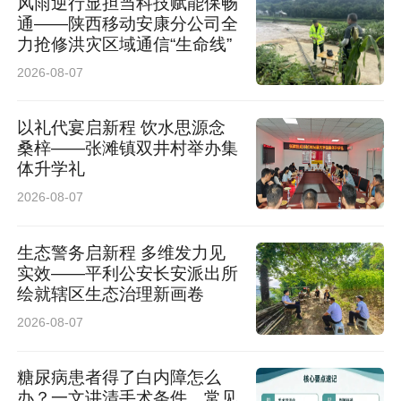
风雨逆行显担当科技赋能保畅
通——陕西移动安康分公司全
力抢修洪灾区域通信“生命线”
2026-08-07
以礼代宴启新程 饮水思源念
桑梓——张滩镇双井村举办集
体升学礼
2026-08-07
闲置的老旧资源也盘活了。壕沟改成了休闲广
场；艺舍别院、田西欢乐谷成了网红打卡点；游
生态警务启新程 多维发力见
实效——平利公安长安派出所
客慕名而来，围着泥炉煮茶烤红薯……2025年，
绘就辖区生态治理新画卷
田西村接待游客超3万人次，村集体增收80多万
2026-08-07
元。
糖尿病患者得了白内障怎么
田西村的发展经验也在不断推广。村里成立公
办？一文讲清手术条件、常见