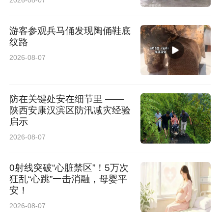
红薯，专种科技红薯、致富红薯。”田小雄说。村
里主动找上西北农林科技大学，请专家进大棚、
游客参观兵马俑发现陶俑鞋底
纹路
到地头。引进“秦薯5号”等脱毒良种，建起800平
2026-08-07
方米的脱毒实验室，组培育苗、节水滴灌、绿色
防控……育苗新技术治好了品种退化、病虫泛滥
防在关键处安在细节里 ——
的老毛病。
陕西安康汉滨区防汛减灾经验
小红薯遇上新科技，产业换了新模样。如今村里
启示
2026-08-07
80亩育苗田，每年育出近700万株优质薯苗，品
相好、成活率高、长势稳。来自新疆、山西、山
0射线突破“心脏禁区”！5万次
东、甘肃等地的订单不断，常年供不应求。
狂乱“心跳”一击消融，母婴平
安！
“以前种红薯，风调雨顺才有好收成。”种了十几
2026-08-07
年红薯的田武辉感慨，“现在有专家手把手教，苗