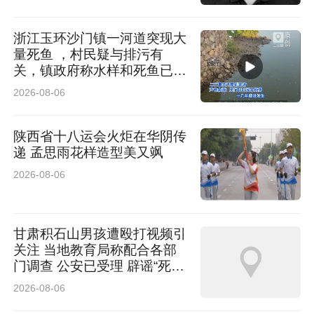
浙江玉环沙门镇一河道突现大
量死鱼 ，村民疑与排污有
关，镇政府称水样和死鱼已送
检
2026-08-06
陕西省十八运会火炬在华阴传
递 孟思雨花样造型美又飒
2026-08-06
甘肃积石山男孩遭殴打视频引
关注 当地教育局称配合各部
门调查 公安已受理 辟谣“死
亡”传言
2026-08-06