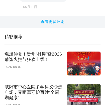
900亩农用地集中流转，让村民变“股民”、土地
05月11日
变“股金”。土地不再是碎块块，规模化育苗的底
子夯实了。
查看更多评论
精彩推荐
燃爆仲夏！贵州“村舞”暨2026
晴隆火把节狂欢上线！
2026-08-07
咸阳市中心医院多学科义诊进
广场，零距离守护百姓“全周
期健康”
“挨着杨凌农业高新技术产业示范区，咱不种普通
2026-08-07