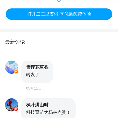
田西村坐落在渭河边的沙土地上，早在上世纪90
年代，村民就开始摸索红薯育苗，可一直都是“各
打开二三里资讯 享优质阅读体验
干各的、小打小闹”，品种杂、病害多、产量低，
一亩地收入不高。“种地单干难成事，抱团才能挣
大钱。”村党支部书记田小雄说。
最新评论
转折出现在2015年，村党支部牵头成立甘薯专业
合作社，把零散的农户拧成一股绳。“刚开始乡亲
雪莲花草香
们都犹豫，怕赔本。村里党员带头流转土地试
转发了
种，当年就获丰收，价格比市场价高两成。”合作
05月11日
社理事田利军说，看到实实在在的效益，乡亲们
纷纷入社，合作社迅速壮大。2018年，村党支部
枫叶满山时
趁热打铁，牵头完成农村集体产权制度改革，将
科技育苗为杨林点赞！