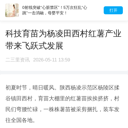
0射线突破“心脏禁区”！5万次狂乱“心
打开
跳”一击消融，母婴平安！
科技育苗为杨凌田西村红薯产业
带来飞跃式发展
二三里资讯
2026-05-11 13:59
初夏时节，晴日暖风。陕西杨凌示范区杨陵区揉
谷镇田西村，育苗大棚里的红薯苗挨挨挤挤，村
民们弯腰忙碌，一株株薯苗被采剪捆扎，装车发
往全国各地。