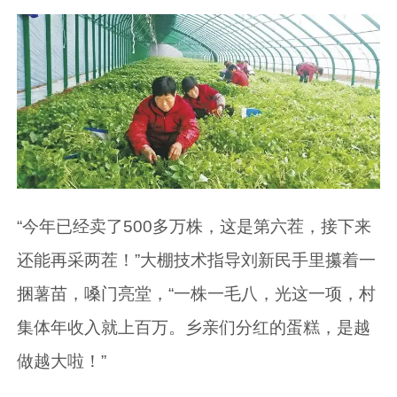
“今年已经卖了500多万株，这是第六茬，接下来
还能再采两茬！”大棚技术指导刘新民手里攥着一
捆薯苗，嗓门亮堂，“一株一毛八，光这一项，村
集体年收入就上百万。乡亲们分红的蛋糕，是越
做越大啦！”