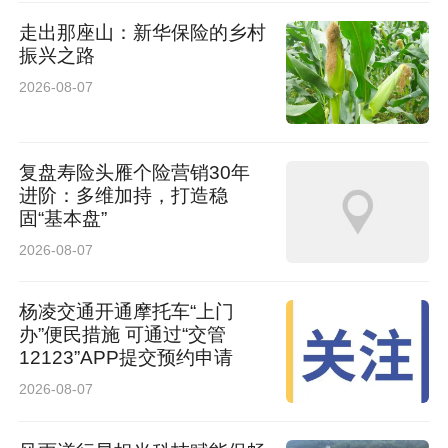
子壮、产量高、销路不用跑，一亩地收入翻了好
走出那座山：新华保险的乡村
振兴之路
几倍！在家门口干活，挣钱顾家两不误！”
2026-08-07
光种红薯还不够。田小雄和大伙看得长远：单一
种植走不远，三产融合才能走得稳、走得久。
复盘寿险头雁个险营销30年
村里注册了“田薯叔”品牌，建起标准化加工车
进阶：多维加持，打造稳
间。新鲜红薯变成粉条、红薯干、红薯酒等，小
固“基本盘”
2026-08-07
红薯成了大礼包，附加值噌噌往上涨。品牌形象
店“田薯叔的小灶房”也开起来了，通过连锁经
杨凌交通开通摩托车“上门
营，红薯产品卖到了城里。
办”便民措施 可通过“交管
12123”APP提交预约申请
2026-08-07