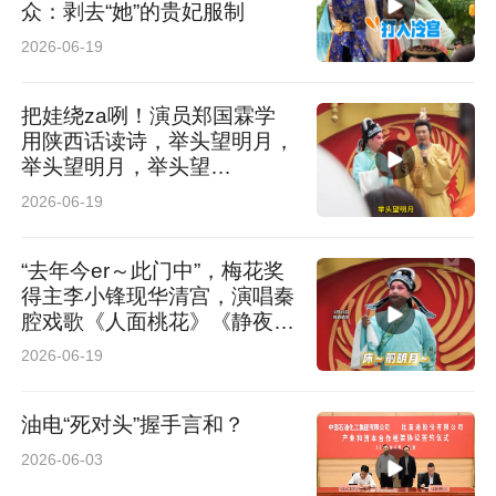
众：剥去“她”的贵妃服制
2026-06-19
把娃绕za咧！演员郑国霖学
用陕西话读诗，举头望明月，
举头望明月，举头望…
2026-06-19
“去年今er～此门中”，梅花奖
得主李小锋现华清宫，演唱秦
腔戏歌《人面桃花》《静夜
思》
2026-06-19
油电“死对头”握手言和？
2026-06-03