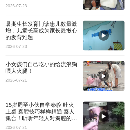
础病，正联系家属
2026-07-23
暑期生长发育门诊患儿数量激
增，儿童长高成为家长最揪心
的发育难题
2026-07-23
小女孩们自己吃小的给流浪狗
喂大火腿！
2026-07-21
15岁周至小伙自学秦腔 吐火
上桌 秦腔技巧样样精通 秦人
集合！听听年轻人对秦腔的想
法
2026-07-21