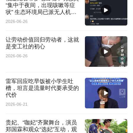
“集中于夜间，出现咳嗽等症
状” 生态环境局已派无人机溯
源调查
2026-06-26
让劳动价值回归劳动者，这就
是变工社的初心
2026-06-26
雷军回应吃早饭被小学生吐
槽，坦言是流量时代要承受的
代价
2026-06-21
贵妃、“咖妃”齐聚舞台，演员
郑国霖和观众“选妃”互动，观