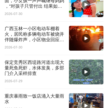
面，小女孩一声声喊继母妈妈
，“对孩子只管付出 结果如何
看缘分”
2026-07-30
广西玉林一小区电动车棚着
火，居民称多辆电动车被烧并
伴随爆炸声，小区物业回应:
无人员伤亡
2026-07-30
保定竞秀区西堤路河道出现大
量死鱼死虾，水体发臭，多部
门介入采样排查
2026-07-29
重庆暴雨致一饭店涌入大量雨
水