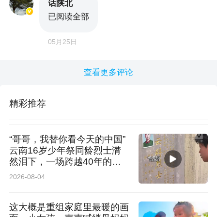
话陕北
已阅读全部
05月25日
查看更多评论
精彩推荐
“哥哥，我替你看今天的中国”
云南16岁少年祭同龄烈士潸
然泪下，一场跨越40年的青
春对话感动全网
2026-08-04
这大概是重组家庭里最暖的画