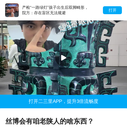
产检“一路绿灯”孩子出生后双脚畸形，
打开
院方：存在盲区无法规避
打开二三里APP，提升3倍流畅度
丝博会有咱老陕人的啥东西？