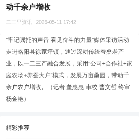
动千余户增收
二三里资讯
2026-05-11 17:42
“牢记嘱托的声音 看见奋斗的力量”媒体采访活动
走进略阳县徐家坪镇，通过深耕传统蚕桑老产
业，以一二三产融合发展，采用“公司+合作社+家
庭农场+养蚕大户”模式，发展万亩桑园，带动千
余户农户增收。（记者 董惠惠 审校 曹文哲 终审
杨金艳）
精彩推荐