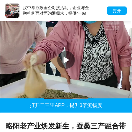
汉中举办“聚金融合力 促产业发展”政
打开
金企对接活动，统筹22家金融机构形
成服务矩阵
打开二三里APP，提升3倍流畅度
略阳老产业焕发新生，蚕桑三产融合带