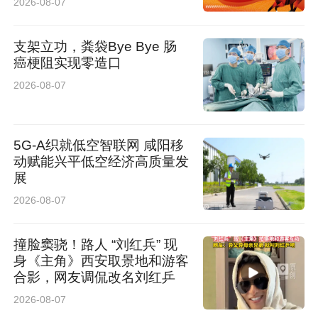
2026-08-07
原有银行卡、申办新卡，同步解绑重置各类第三
方支付绑定信息。从群众报案到全流程风控办
支架立功，粪袋Bye Bye 肠
癌梗阻实现零造口
结，全程耗时不足一小时，所有存款分文未损。
2026-08-07
事后，黄女士回忆：她接到一个冒充“抖音客
服”的电话，称她开通了年费9800元的会员。对
5G-A织就低空智联网 咸阳移
动赋能兴平低空经济高质量发
方表示可以帮她取消，并引导她在抖音上操作，
展
逐步取得信任后，让她下载了两款软件。这时她
2026-08-07
发现手机被远程控制。所幸她想起平时看到的反
撞脸窦骁！路人 “刘红兵” 现
诈宣传，意识到自己可能遇到了电信诈骗，于是
身《主角》西安取景地和游客
第一时间冲进派出所求助。
合影，网友调侃改名刘红乒
2026-08-07
次日，黄女士专程送上写有“雷霆出击挽被骗钱