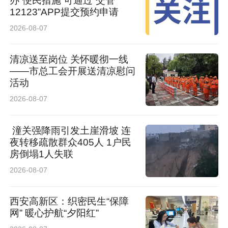
办”便民措施 可通过“交管
12123”APP提交预约申请
2026-08-07
清凉送至岗位 关怀暖彻一线
——市总工会开展送清凉慰问
活动
2026-08-07
潼关强降雨引发土崖滑坡 连
夜转移疏散群众405人 1户民
房倒塌1人失联
2026-08-07
西安高新区：织密民生“保障
网” 暖心护航“夕阳红”