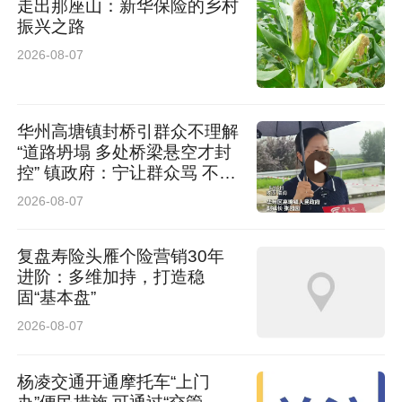
走出那座山：新华保险的乡村
振兴之路
2026-08-07
华州高塘镇封桥引群众不理解
“道路坍塌 多处桥梁悬空才封
控” 镇政府：宁让群众骂 不让
群众哭
2026-08-07
复盘寿险头雁个险营销30年
进阶：多维加持，打造稳
固“基本盘”
2026-08-07
杨凌交通开通摩托车“上门