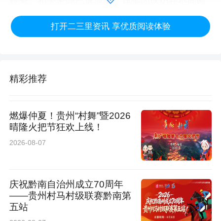
账号、相关密码已遭泄露，诈骗团伙仍在不间断
发起转账申请。民警即刻驾车载着黄女士赶往银
打开二三里资讯 享优质阅读体验
行，途中，高姣反复协助修改银行卡、支付密
码，层层阻断转账通道。
精彩推荐
燃爆仲夏！贵州“村舞”暨2026
晴隆火把节狂欢上线！
2026-08-07
庆祝黔南自治州成立70周年
——贵州村马村级联赛黔南第
五站
民警陪着黄女士一口气跑了几家银行，逐一注销