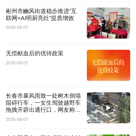
款，尽心尽责护百姓财产”的锦旗，向高姣致谢。
彬州市豳风街道稳步推进“互
联网+AI明厨亮灶”提质增效
（榆林公安）
2026-08-07
无偿献血后的优待政策
2026-08-07
长春市暴风雨致一处树木倒塌
阻碍行车，一女生驾驶越野车
拖拽开辟出通行口，网友称赞
女司机拖拽时放缆旗还慢速！
2026-08-07
太专业了