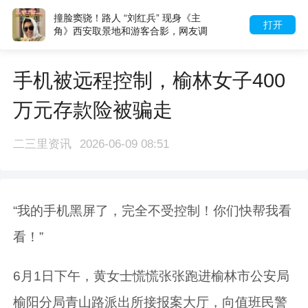
撞脸窦骁！路人 “刘红兵” 现身《主
打开
角》西安取景地和游客合影，网友调
侃改名刘红乒
手机被远程控制，榆林女子400
万元存款险被骗走
二三里资讯
2026-06-09 08:51
“我的手机黑屏了，完全不受控制！你们快帮我看
看！”
6月1日下午，黄女士慌慌张张跑进榆林市公安局
榆阳分局青山路派出所接报案大厅，向值班民警