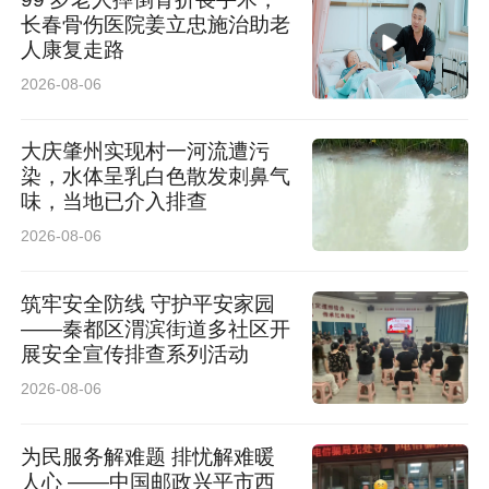
长春骨伤医院姜立忠施治助老
人康复走路
2026-08-06
大庆肇州实现村一河流遭污
染，水体呈乳白色散发刺鼻气
味，当地已介入排查
2026-08-06
筑牢安全防线 守护平安家园
——秦都区渭滨街道多社区开
展安全宣传排查系列活动
2026-08-06
为民服务解难题 排忧解难暖
人心 ——中国邮政兴平市西