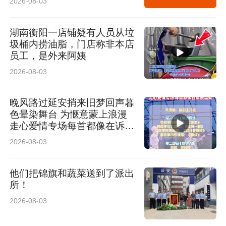
2026-08-03
湖南衡阳一店铺疑有人员从垃
圾桶内捞油脂，门店称非本店
员工，是外来阿姨
2026-08-03
晚风路过延安捎来旧梦回声暮
色晕染舞台 为惬意蒙上浪漫
走心爱情专场每首都像在诉说
温柔
2026-08-03
他们把锦旗和蔬菜送到了派出
所！
2026-08-03