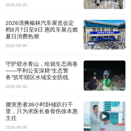
2026-08-05
2026清爽榆林汽车展览会定
档8月7日至9日 惠民车展点燃
夏日消费热潮
2026-08-05
守护碧水青山，绘就生态画卷
——平利公安深耕“生态警
务”筑牢辖区水域安全防线
2026-08-05
腰突患者38小时卧铺趴行千
里，只为求医长春骨伤徐本惠
主任
2026-08-05