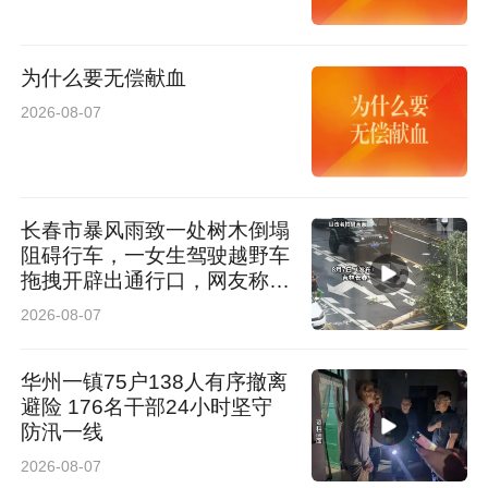
为什么要无偿献血
2026-08-07
长春市暴风雨致一处树木倒塌
阻碍行车，一女生驾驶越野车
拖拽开辟出通行口，网友称赞
女司机拖拽时放缆旗还慢速！
2026-08-07
太专业了
华州一镇75户138人有序撤离
避险 176名干部24小时坚守
防汛一线
2026-08-07