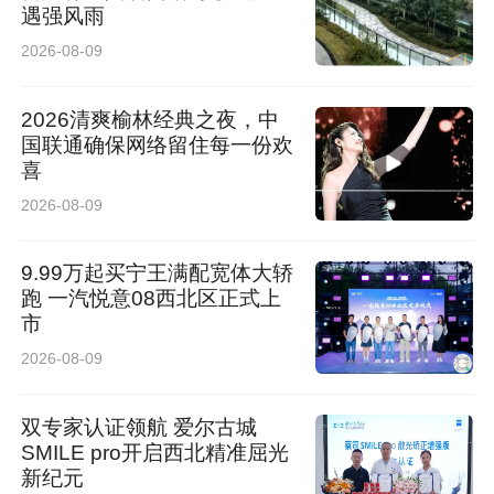
遇强风雨
2026-08-09
“今天工作人员讲解得很仔细，还能动手实操体
验，收获特别大。今后我将自觉做好垃圾分类，
2026清爽榆林经典之夜，中
也会提醒身边人一起践行低碳环保。”市民李女士
国联通确保网络留住每一份欢
喜
说道。商户代表也表示，将严格落实主体责任，
2026-08-09
主动规范店内垃圾收纳与投放，共同维护商圈整
洁环境。
9.99万起买宁王满配宽体大轿
跑 一汽悦意08西北区正式上
市
2026-08-09
双专家认证领航 爱尔古城
SMILE pro开启西北精准屈光
新纪元