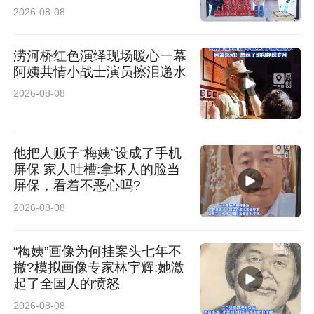
2026-08-08
涝河桥红色演绎现场暖心一幕
阿姨共情小战士演员擦泪递水
2026-08-08
本次活动由西安市城市管理和综合执法局、西安
市生活垃圾分类服务中心指导，西安高新区城市
他把人贩子“梅姨”设成了手机
管理和综合执法局、宣传文旅局、西安万达广场
屏保 家人吐槽:拿坏人的脸当
商业管理有限公司高新分公司联合举办。活动依
屏保，看着不恶心吗?
2026-08-08
托商圈人流密集、覆盖面广的优势，有效拓宽宣
传阵地，进一步扩大了垃圾分类宣传知晓率，切
“梅姨”画像为何挂案头七年不
实调动了全社会参与垃圾分类的主动性。
撤?模拟画像专家林宇辉:她激
起了全国人的愤怒
2026-08-08