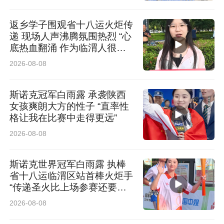
返乡学子围观省十八运火炬传
递 现场人声沸腾氛围热烈 “心
底热血翻涌 作为临渭人很荣
耀”
2026-08-08
斯诺克冠军白雨露 承袭陕西
女孩爽朗大方的性子 “直率性
格让我在比赛中走得更远”
2026-08-08
未来，西安高新区将持续开展常态化、精准化宣
传引导，以宣传促践行、以行动树新风，不断提
斯诺克世界冠军白雨露 执棒
省十八运临渭区站首棒火炬手
升城市精细化治理水平，全力营造更加洁净优
“传递圣火比上场参赛还要紧
美、文明有序的城市环境。（高新融媒记者 张晓
张”
2026-08-08
哲）