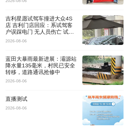
2026-08-06
吉利星愿试驾车撞进大众4S
店 吉利门店回应：系试驾客
户误踩电门 无人员伤亡 试驾
车有全额保险
2026-08-06
蓝田大暴雨最新进展：灞源站
降水量135毫米，村民已安全
转移，道路通讯抢修中
2026-08-06
直播测试
2026-08-06