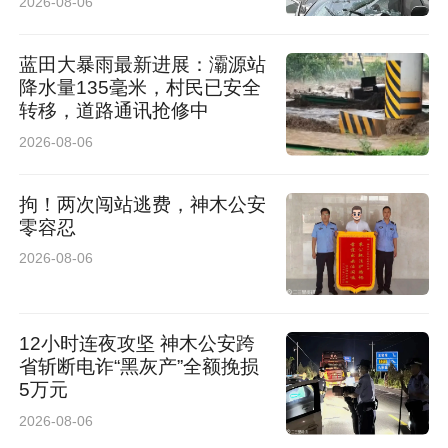
2026-08-06
蓝田大暴雨最新进展：灞源站
降水量135毫米，村民已安全
转移，道路通讯抢修中
2026-08-06
拘！两次闯站逃费，神木公安
零容忍
2026-08-06
12小时连夜攻坚 神木公安跨
省斩断电诈“黑灰产”全额挽损
5万元
2026-08-06