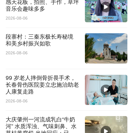
感天花板，拍照、手作，草坪
音乐会趣味多多
2026-08-06
段寨村：三秦东极长寿秘境
和美乡村振兴如歌
2026-08-06
99 岁老人摔倒骨折畏手术，
长春骨伤医院姜立忠施治助老
人康复走路
2026-08-06
大庆肇州一河流成乳白“牛奶
河” 水质浑浊、气味刺鼻、水