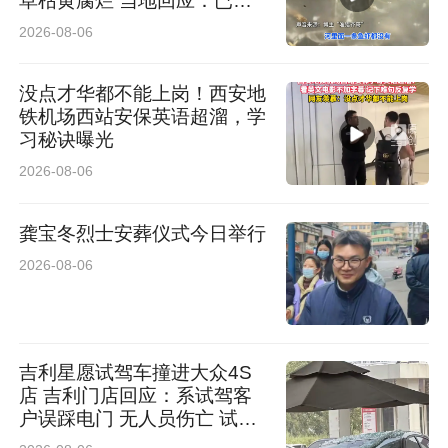
草枯黄腐烂 当地回应：已介
入排查
2026-08-06
没点才华都不能上岗！西安地
铁机场西站安保英语超溜，学
习秘诀曝光
2026-08-06
龚宝冬烈士安葬仪式今日举行
2026-08-06
吉利星愿试驾车撞进大众4S
店 吉利门店回应：系试驾客
户误踩电门 无人员伤亡 试驾
车有全额保险