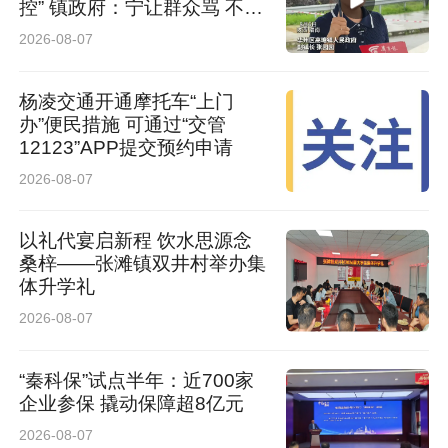
控” 镇政府：宁让群众骂 不让
群众哭
2026-08-07
杨凌交通开通摩托车“上门
办”便民措施 可通过“交管
12123”APP提交预约申请
2026-08-07
以礼代宴启新程 饮水思源念
桑梓——张滩镇双井村举办集
体升学礼
2026-08-07
“秦科保”试点半年：近700家
企业参保 撬动保障超8亿元
2026-08-07