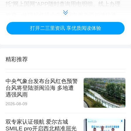
托“网上国网”APP随时查询用电明细、线上办理
缴费、故障报修等业务，用电服务更加便捷透
明。同时，标准化的设备线路升级，有效降低线
打开二三里资讯 享优质阅读体验
路、设备故障频次，大幅提升区域低压配网供电
可靠性。
精彩推荐
截至5月底，该公司今年累计完成79个小区纯换
表改造、48个小区线路整体提质改造，后续还需
中央气象台发布台风红色预警
改造63个小区，剩余存量小区改造工作正按计划
台风将登陆浙闽沿海 多地遭
遇强风雨
稳步推进、有序清零。（陈婷婷18329854886、
2026-08-09
刘桂旭）
双专家认证领航 爱尔古城
SMILE pro开启西北精准屈光