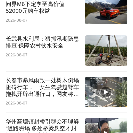
问界M6下定享至高价值
52000元购车权益
2026-08-07
长武县水利局：狠抓汛期隐患
排查 保障农村饮水安全
2026-08-07
长春市暴风雨致一处树木倒塌
阻碍行车，一女生驾驶越野车
拖拽开辟出通行口，网友称赞
女司机拖拽时放缆旗还慢速！
2026-08-07
太专业了
华州高塘镇封桥引群众不理解
“道路坍塌 多处桥梁悬空才封