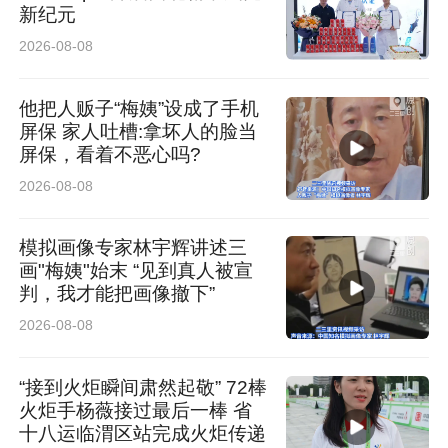
新纪元
2026-08-08
他把人贩子“梅姨”设成了手机
屏保 家人吐槽:拿坏人的脸当
屏保，看着不恶心吗?
2026-08-08
模拟画像专家林宇辉讲述三
画"梅姨"始末 “见到真人被宣
判，我才能把画像撤下”
2026-08-08
“接到火炬瞬间肃然起敬” 72棒
火炬手杨薇接过最后一棒 省
十八运临渭区站完成火炬传递