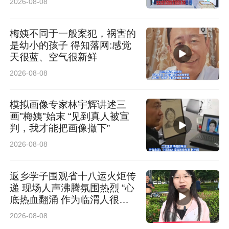
2026-08-08
的铃声响起，网络更以“秒级响应”瞬间恢复，让
考场外焦急等待的父母，第一时间听到孩子平安
梅姨不同于一般案犯，祸害的
是幼小的孩子 得知落网:感觉
的声音。
天很蓝、空气很新鲜
2026-08-08
模拟画像专家林宇辉讲述三
画"梅姨"始末 “见到真人被宣
判，我才能把画像撤下”
2026-08-08
返乡学子围观省十八运火炬传
递 现场人声沸腾氛围热烈 “心
底热血翻涌 作为临渭人很荣
耀”
2026-08-08