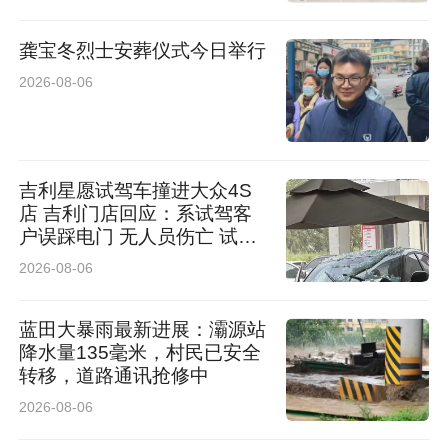
龚宝冬烈士安葬仪式今日举行
2026-08-06
吉利星愿试驾车撞进大众4S
店 吉利门店回应：系试驾客
户误踩电门 无人员伤亡 试驾
车有全额保险
2026-08-06
蓝田大暴雨最新进展：灞源站
降水量135毫米，村民已安全
转移，道路通讯抢修中
2026-08-06