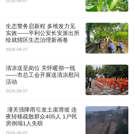
2026-08-07
生态警务启新程 多维发力见
实效——平利公安长安派出所
绘就辖区生态治理新画卷
2026-08-07
清凉送至岗位 关怀暖彻一线
——市总工会开展送清凉慰问
活动
2026-08-07
潼关强降雨引发土崖滑坡 连
夜转移疏散群众405人 1户民
房倒塌1人失联
2026-08-07