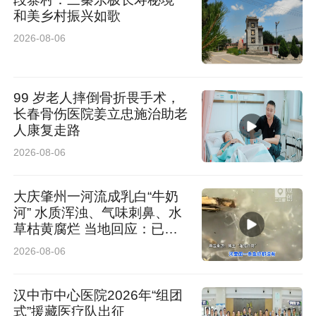
和美乡村振兴如歌
2026-08-06
99 岁老人摔倒骨折畏手术，
长春骨伤医院姜立忠施治助老
人康复走路
2026-08-06
大庆肇州一河流成乳白“牛奶
河” 水质浑浊、气味刺鼻、水
草枯黄腐烂 当地回应：已介
入排查
2026-08-06
汉中市中心医院2026年“组团
式”援藏医疗队出征