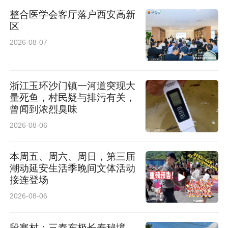
整合医学会客厅落户西安高新
区
2026-08-07
浙江玉环沙门镇一河道突现大
量死鱼，村民疑与排污有关，
曾闻到浓烈臭味
2026-08-06
本周五、周六、周日，第三届
潮动延安生活季晚间文体活动
接连登场
2026-08-06
段寨村：三秦东极长寿秘境