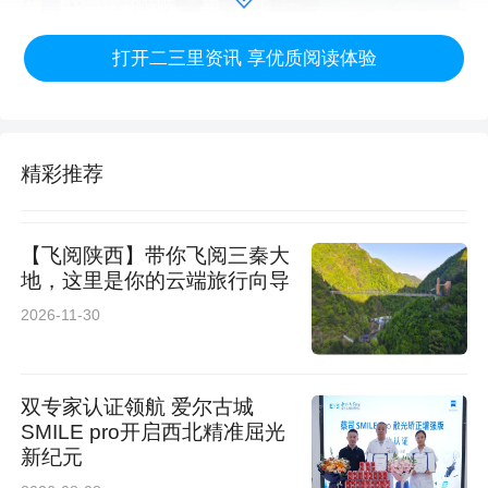
打开二三里资讯 享优质阅读体验
精彩推荐
护航高考，既需保畅通，更要守公平。考试期
间，为配合考务部门防范作弊，考点内会开启大
【飞阅陕西】带你飞阅三秦大
功率信号屏蔽仪。然而，这往往会让周边居民的
地，这里是你的云端旅行向导
正常通信受到波及。为了把对群众的影响降到最
2026-11-30
低，咸阳移动展现出了极具温度的“绣花功夫”：
他们精准建立屏蔽设备启停时间清单，智能调度
双专家认证领航 爱尔古城
SMILE pro开启西北精准屈光
周边基站信号强度，将干扰范围尽可能压缩在考
新纪元
场之内，实现“精确屏蔽”。当最后一科考试结束