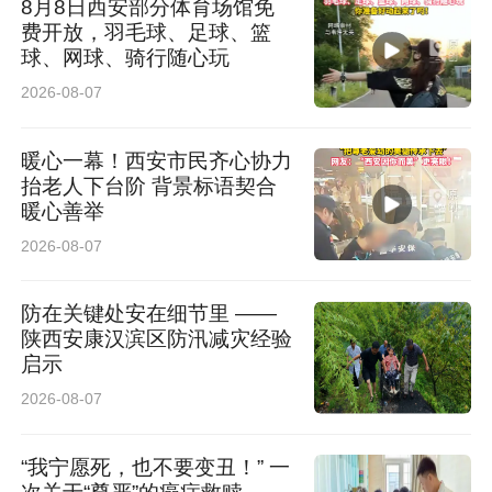
群众需要的重要时刻，以优质网络传递温暖，为
8月8日西安部分体育场馆免
费开放，羽毛球、足球、篮
城市美好生活赋能。
球、网球、骑行随心玩
2026-08-07
来源：咸阳移动 张枭雄
暖心一幕！西安市民齐心协力
抬老人下台阶 背景标语契合
暖心善举
2026-08-07
防在关键处安在细节里 ——
陕西安康汉滨区防汛减灾经验
启示
2026-08-07
“我宁愿死，也不要变丑！” 一