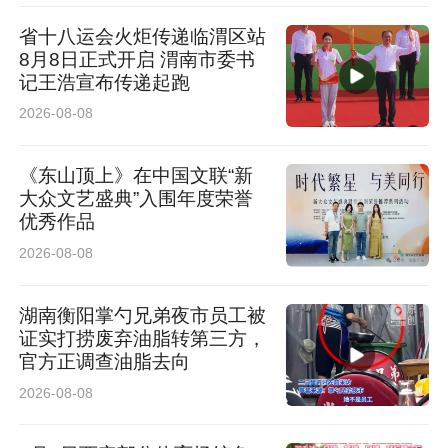
省十八运会火炬传递临渭区站
8月8日正式开启 渭南市委书
记王浩宣布传递起跑
2026-08-08
《东山顶上》在中国文联“新
大众文艺盛典”入围年度荣誉
优秀作品
2026-08-08
高考全程，咸阳移动实行7×24 小时在岗值守，
湖南衡阳掌勺兄弟夜市员工被
证实打捞废弃油脂转第三方，
开通故障处置优先响应通道，以高标准运维兼顾
官方正调查油脂去向
考试公平与民生通信需求。未来，咸阳移动将继
2026-08-08
续秉持心级服务理念，践行央企担当，在每一个