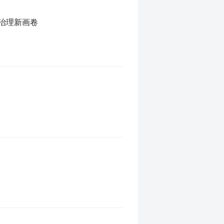
治理新画卷
联