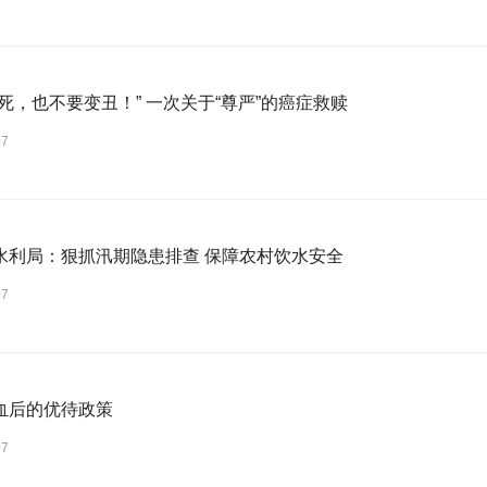
“我宁愿死，也不要变丑！” 一次关于“尊严”的癌症救赎
07
水利局：狠抓汛期隐患排查 保障农村饮水安全
07
血后的优待政策
07