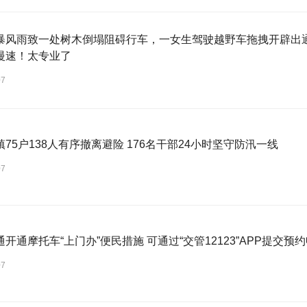
暴风雨致一处树木倒塌阻碍行车，一女生驾驶越野车拖拽开辟出
慢速！太专业了
07
75户138人有序撤离避险 176名干部24小时坚守防汛一线
07
开通摩托车“上门办”便民措施 可通过“交管12123”APP提交预
07