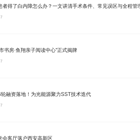
患者得了白内障怎么办？一文讲清手术条件、常见误区与全程管
07
城市书房·鱼翔亲子阅读中心”正式揭牌
07
B轮融资落地！为光能源聚力SST技术迭代
07
学会客厅落户西安高新区