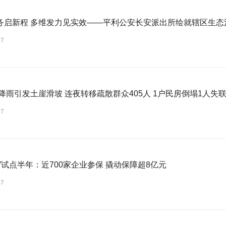
务启新程 多维发力见实效——平利公安长安派出所绘就辖区生态
07
降雨引发土崖滑坡 连夜转移疏散群众405人 1户民房倒塌1人失
07
”试点半年：近700家企业参保 撬动保障超8亿元
07