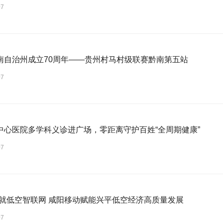
07
南自治州成立70周年——贵州村马村级联赛黔南第五站
07
中心医院多学科义诊进广场，零距离守护百姓“全周期健康”
07
A织就低空智联网 咸阳移动赋能兴平低空经济高质量发展
07