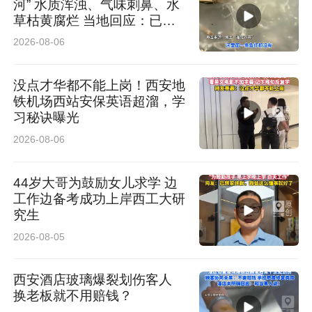
河” 水质浑浊、气味刺鼻、水
草枯黄腐烂 当地回应：已介
入排查
2026-08-06
没点才华都不能上岗！西安地
铁机场西站安保英语超溜，学
习秘诀曝光
2026-08-06
44岁大哥为鼓励女儿求学 边
工作边备考成功上岸西工大研
究生
2026-08-05
西安酒店玻璃爆裂划伤客人
换老板就不用赔钱？