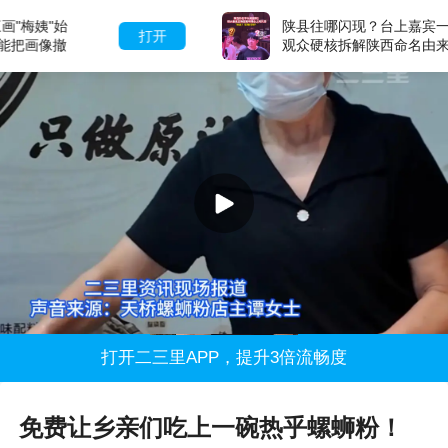
陕县往哪闪现？台上嘉宾一脸茫然，
打开
观众硬核拆解陕西命名由来
打开二三里APP，提升3倍流畅度
免费让乡亲们吃上一碗热乎螺蛳粉！