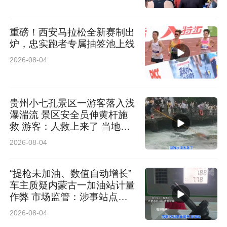
重磅！西安马拉松全新赛制出
炉，忠实跑者专属抽签池上线
2026-08-04
贵州小七孔景区一游客落入浅
瀑湍流 景区安全员伸黄杆施
救 游客：人救上来了 当地回
应：完全按照救援标准
2026-08-04
“提枪未加油、数值自动增长”
车主质疑内蒙古一加油站计量
作弊 市场监管：涉事站点停
业 加油机封存送检
2026-08-04