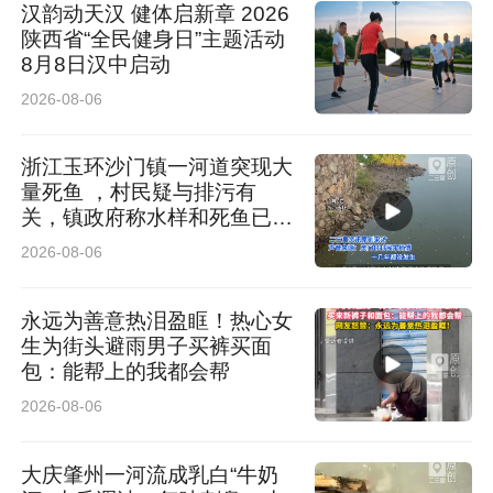
汉韵动天汉 健体启新章 2026
陕西省“全民健身日”主题活动
8月8日汉中启动
2026-08-06
浙江玉环沙门镇一河道突现大
量死鱼 ，村民疑与排污有
关，镇政府称水样和死鱼已送
检
2026-08-06
永远为善意热泪盈眶！热心女
生为街头避雨男子买裤买面
包：能帮上的我都会帮
2026-08-06
大庆肇州一河流成乳白“牛奶