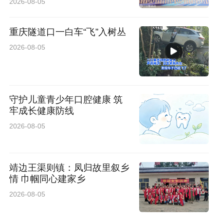
2026-08-05
听”变成“主动学”，从“旁观者”变成“参与者”。
重庆隧道口一白车“飞”入树丛
广场上的集中活动结束后，网格员、五级长和银
2026-08-05
龄志愿者们分成小队，带着宣传页走进周边小
区，敲开独居老人、重点人群的家门，用拉家常
的方式讲解安全知识，手把手教老人识别燃气泄
守护儿童青少年口腔健康 筑
牢成长健康防线
漏的方法，提醒大家定期检查家中的电线、灶
2026-08-05
具。“阿姨，这个宣传页您收好，上面有应急电
话，要是有啥不懂的随时找我们。”志愿者的一句
靖边王渠则镇：凤归故里叙乡
句叮嘱，让安全知识传递到了社区的每一个角
情 巾帼同心建家乡
落，也让居民们感受到了社区的温暖守护。
2026-08-05