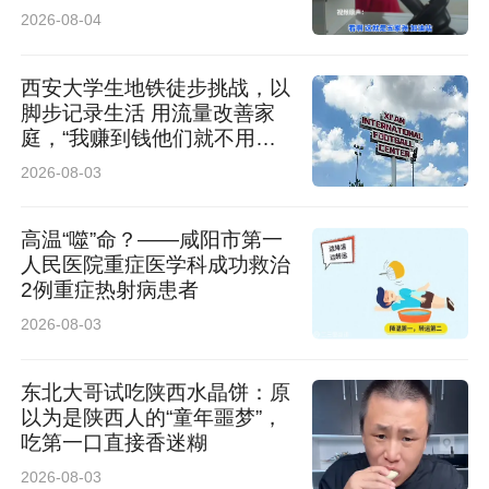
业 加油机封存送检
2026-08-04
西安大学生地铁徒步挑战，以
脚步记录生活 用流量改善家
庭，“我赚到钱他们就不用早
起了”
2026-08-03
高温“噬”命？——咸阳市第一
人民医院重症医学科成功救治
2例重症热射病患者
2026-08-03
东北大哥试吃陕西水晶饼：原
以为是陕西人的“童年噩梦”，
吃第一口直接香迷糊
2026-08-03