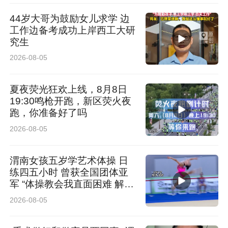
44岁大哥为鼓励女儿求学 边
工作边备考成功上岸西工大研
究生
2026-08-05
夏夜荧光狂欢上线，8月8日
19:30鸣枪开跑，新区荧火夜
跑，你准备好了吗
2026-08-05
渭南女孩五岁学艺术体操 日
从广场上的热闹互动，到入户时的耐心讲解，宇
练四五小时 曾获全国团体亚
军 “体操教会我直面困难 解决
文路社区用“集中宣传+入户走访”的方式，织密了
困难”
2026-08-05
一张覆盖全辖区的安全防护网。此次活动不仅让
防灾减灾知识入脑入心，更拉近了社区与居民的