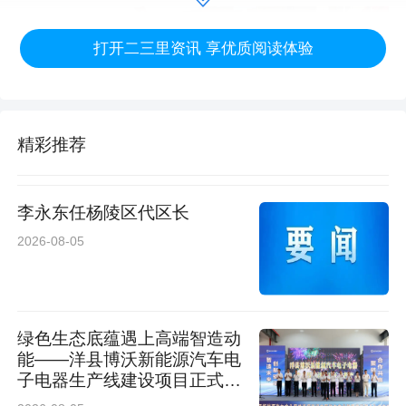
打开二三里资讯 享优质阅读体验
精彩推荐
李永东任杨陵区代区长
2026-08-05
防灾减灾不是一句口号，而是关乎每个家庭的“必
绿色生态底蕴遇上高端智造动
修课”。社区通过搭建这样的互动平台，就是要让
能——洋县博沃新能源汽车电
子电器生产线建设项目正式投
安全知识真正走进居民心里，让大家从“被动
产