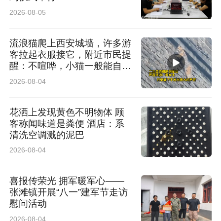
2026-08-05
流浪猫爬上西安城墙，许多游
客拉起衣服接它，附近市民提
醒：不喧哗，小猫一般能自行
脱困
2026-08-04
花洒上发现黄色不明物体 顾
客称闻味道是粪便 酒店：系
清洗空调溅的泥巴
2026-08-04
喜报传荣光 拥军暖军心——
张滩镇开展“八一”建军节走访
慰问活动
2026-08-04