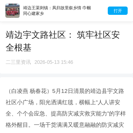
里叙乡情 巾帼
44岁大哥为鼓励女儿
打开
考成功上岸西工大研
靖边宇文路社区： 筑牢社区安
全根基
二三里资讯
2026-05-13 15:46
（白凌燕 杨春花）5月12日清晨的靖边县宇文路
社区小广场，阳光洒满红毯，横幅上“人人讲安
全、个个会应急、提高防灾减灾救灾能力”的字样
格外醒目。一场干货满满又暖意融融的防灾减灾