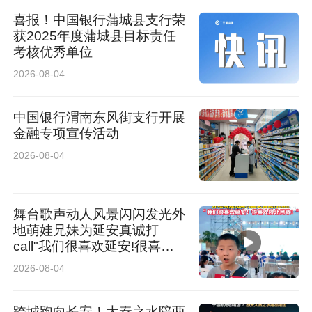
喜报！中国银行蒲城县支行荣
获2025年度蒲城县目标责任
考核优秀单位
2026-08-04
中国银行渭南东风街支行开展
金融专项宣传活动
2026-08-04
舞台歌声动人风景闪闪发光外
地萌娃兄妹为延安真诚打
call"我们很喜欢延安!很喜欢
陕北民歌!“
2026-08-04
跨城跑向长安！大秦之水陪两