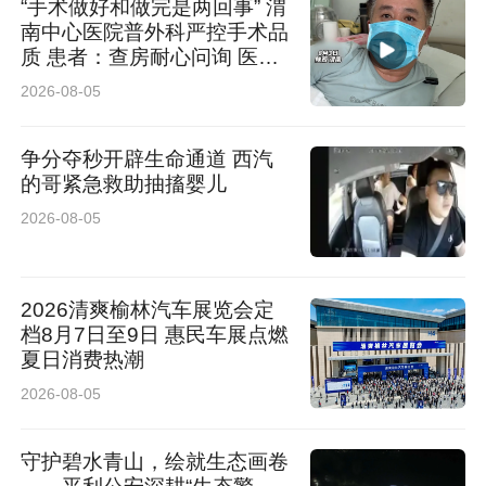
“手术做好和做完是两回事” 渭
南中心医院普外科严控手术品
距离，让“人人讲安全、个个会应急”的理念，真
质 患者：查房耐心问询 医护
正融入了居民的日常生活。
认真负责
2026-08-05
平安无小事，防患于未然。宇文路社区将以此次
争分夺秒开辟生命通道 西汽
活动为契机，持续开展常态化防灾减灾宣传，把
的哥紧急救助抽搐婴儿
2026-08-05
安全知识送到更多居民身边，用实实在在的行
动，守护好辖区每一个家庭的平安与幸福。
2026清爽榆林汽车展览会定
档8月7日至9日 惠民车展点燃
夏日消费热潮
2026-08-05
守护碧水青山，绘就生态画卷