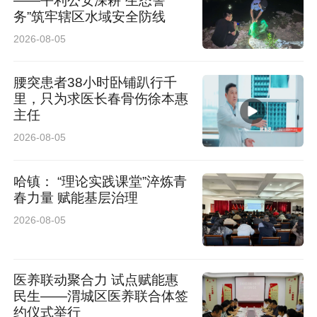
——平利公安深耕“生态警
务”筑牢辖区水域安全防线
2026-08-05
腰突患者38小时卧铺趴行千
里，只为求医长春骨伤徐本惠
主任
2026-08-05
哈镇： “理论实践课堂”淬炼青
春力量 赋能基层治理
2026-08-05
医养联动聚合力 试点赋能惠
民生——渭城区医养联合体签
约仪式举行