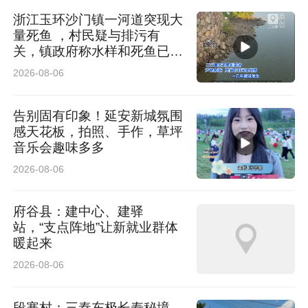
浙江玉环沙门镇一河道突现大
量死鱼 ，村民疑与排污有
关，镇政府称水样和死鱼已送
检
2026-08-06
告别固有印象！延安新城氛围
感天花板，拍照、手作，草坪
音乐会趣味多多
2026-08-06
府谷县：建中心、建驿
站，“支点阵地”让新就业群体
暖起来
2026-08-06
段寨村：三秦东极长寿秘境