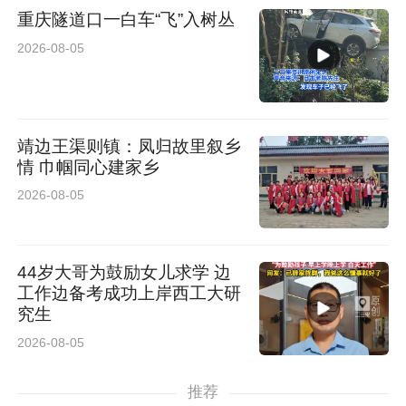
重庆隧道口一白车“飞”入树丛
2026-08-05
靖边王渠则镇：凤归故里叙乡
情 巾帼同心建家乡
2026-08-05
44岁大哥为鼓励女儿求学 边
工作边备考成功上岸西工大研
究生
2026-08-05
推荐