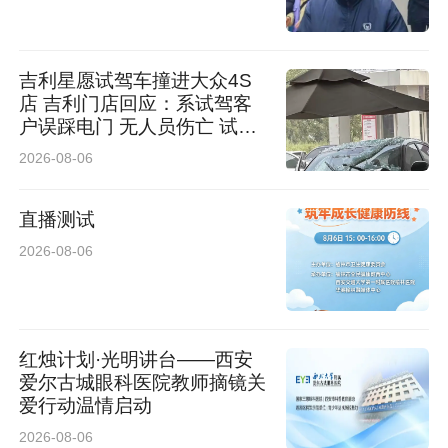
吉利星愿试驾车撞进大众4S
店 吉利门店回应：系试驾客
户误踩电门 无人员伤亡 试驾
车有全额保险
2026-08-06
直播测试
2026-08-06
红烛计划·光明讲台——西安
爱尔古城眼科医院教师摘镜关
爱行动温情启动
2026-08-06