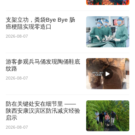
广场宣讲的热度还未散去，身着红马甲的社区志
支架立功，粪袋Bye Bye 肠
愿者和五级长们便分成小组，兵分两路开展宣传
癌梗阻实现零造口
活动。一部分五级长在小区广场、单元楼门口设
2026-08-07
立宣传点，向过往居民发放移风易俗倡议书、文
明行为规范宣传单，耐心解答居民关于红白喜事
游客参观兵马俑发现陶俑鞋底
纹路
操办、文明婚俗等方面的疑问，用接地气的方式
2026-08-07
传递文明理念。另一部分银龄志愿者则深入居民
家中，开展“敲门行动”，与居民面对面交流，倾
防在关键处安在细节里 ——
听大家对移风易俗的看法和建议，同时送上宣传
陕西安康汉滨区防汛减灾经验
手册，引导居民自觉抵制陈规陋习，争做文明新
启示
风的倡导者、践行者和传播者。
2026-08-07