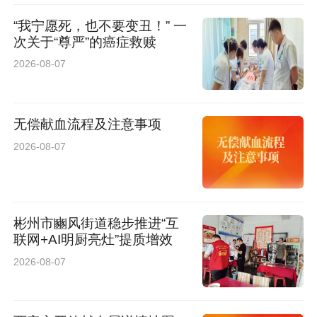
此次“大宣讲”活动，通过“集中宣讲+广场宣传+入
“我宁愿死，也不要变丑！” 一
次关于“尊严”的癌症救赎
户走访”的立体化模式，让移风易俗理念真正走进
2026-08-07
了居民心中，有效拉近了文明实践与群众的距
离。下一步，宇文路社区将持续深化移风易俗工
无偿献血流程及注意事项
作，常态化开展形式多样的文明实践活动，以“小
2026-08-07
切口”推动“大文明”，让文明新风吹遍社区每个角
落，为靖边县精神文明建设注入源源不断的基层
动力。
彬州市豳风街道稳步推进“互
联网+AI明厨亮灶”提质增效
2026-08-07