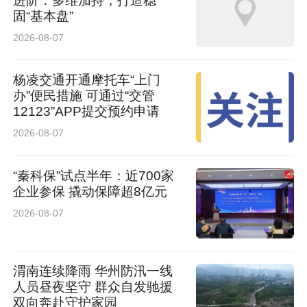
进阶：多维加持，打造稳
固“基本盘”
2026-08-07
杨凌交通开通摩托车“上门
办”便民措施 可通过“交管
12123”APP提交预约申请
2026-08-07
“秦科保”试点半年：近700家
企业参保 撬动保障超8亿元
2026-08-07
渭南连续降雨 华州防汛一线
人员昼夜坚守 群众自发驰援
双向奔赴守护家园