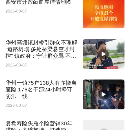
西安市开放献血屋详情地图
2026-08-07
华州高塘镇封桥引群众不理解
“道路坍塌 多处桥梁悬空才封
控” 镇政府：宁让群众骂 不让
群众哭
2026-08-07
华州一镇75户138人有序撤离
避险 176名干部24小时坚守
防汛一线
2026-08-07
复盘寿险头雁个险营销30年