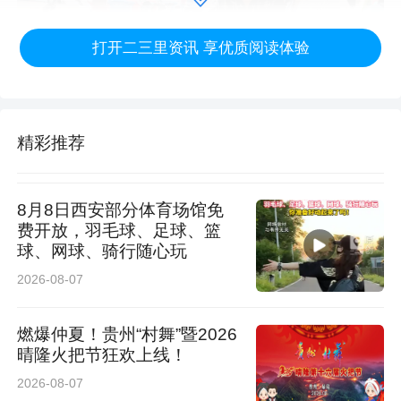
打开二三里资讯 享优质阅读体验
精彩推荐
8月8日西安部分体育场馆免
费开放，羽毛球、足球、篮
球、网球、骑行随心玩
“以前办红白喜事总想着‘讲排场、比阔气’，听完
2026-08-07
宣讲才明白，简单文明的仪式才更有意义，还能
减轻大家的负担。”一位居民笑着说道。宣讲结束
燃爆仲夏！贵州“村舞”暨2026
后，不少居民主动加入讨论，纷纷表示要从自身
晴隆火把节狂欢上线！
2026-08-07
做起，带动家人和邻里一起践行文明新风。