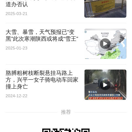
道办否认
的纸屑散落一地，医院里灯都关了，隔着玻璃看
2025-03-21
到，我爸孤零零地坐在输液室。我最后找到一个
小门才进去，偌大的医院里，只剩一个护士，一
大雪、暴雪，天气预报已“变
黑”此次寒潮陕西或将成“雪王”
问三不知，我爸牙全没了，嘴里咬着纱布，满嘴
2025-01-23
是血。”李先生拍摄的视频、图片印证了他的说
法。
胳膊粗树枝断裂悬挂马路上
方，兴平一女子骑电动车回家
撞上身亡
2024-12-22
推荐