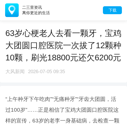
沿街房屋立面改
下载
西宝鸡凤翔区东
住建局：将协调
63岁心梗老人去看一颗牙，宝鸡
大团圆口腔医院一次拔了12颗种
10颗，刷光18800元还欠6200元
大风新闻
2026-07-05 09:35
“上午种牙下午吃肉”“无痛种牙”“牙齿大团圆，活
过100岁”……正是相信了宝鸡大团圆口腔医院这
样的宣传，63岁的老李一身基础病，去检查一颗