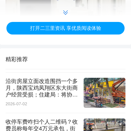
打开二三里资讯 享优质阅读体验
精彩推荐
沿街房屋立面改造围挡一个多
月，陕西宝鸡凤翔区东大街商
户经营受损；住建局：将协调
优化围挡方案
2026-07-02
李先生说，得到消息后，当晚8时许，他和姐姐
收停车费咋扫个人二维码？收
李女士立即赶到医院，“整个医院大门紧锁，染血
费员称每年交4万元承包，街