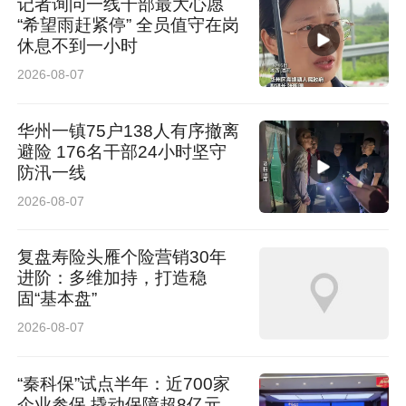
记者询问一线干部最大心愿
“希望雨赶紧停” 全员值守在岗
小赵态度坚定：“即便他之后再诚恳道歉，我也不
休息不到一小时
会原谅他，这种身心伤害是一辈子的事情。一切
2026-08-07
按照法律程序正常进行。”
华州一镇75户138人有序撤离
采访最后，小赵呼吁广大青少年，若遭遇校园暴
避险 176名干部24小时坚守
防汛一线
力、人身欺凌，切勿胆怯退缩，一定要第一时间
2026-08-07
告知家长、及时报警，坚决用法律武器维护自身
合法权益。
复盘寿险头雁个险营销30年
进阶：多维加持，打造稳
固“基本盘”
2026-08-07
“秦科保”试点半年：近700家
企业参保 撬动保障超8亿元