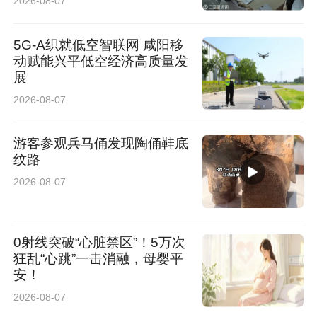
2026-08-07
态稍有平稳，但心理阴影仍未消除。
5G-A织就低空智联网 咸阳移
小赵坦言，如今在路上看到体型、身形与王某相
动赋能兴平低空经济高质量发
近的路人，都会瞬间紧张、心生恐惧。长期的心
展
2026-08-07
理创伤让他彻夜难眠，常常失眠到次日上午10点
左右。6月18日，警方曾通知其返回运城做笔
游客参观兵马俑发现陶俑鞋底
录，他匆匆赶回派出所完成笔录后，立刻返回西
纹路
安。
2026-08-07
小赵的姐姐告诉记者，弟弟出院后极度缺乏安全
0射线突破“心脏禁区”！5万次
感，主动请求带他离开运城前往西安接受心理治
狂乱“心跳”一击消融，母婴平
安！
疗。目前西安当地医院建议弟弟立即住院干预，
2026-08-07
但父亲已预约上海专业心理医生，因医生近期外