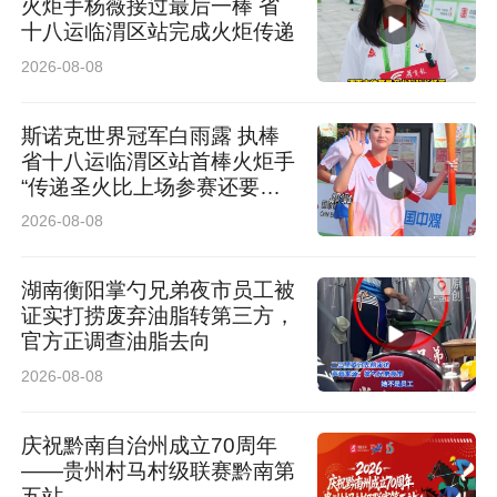
火炬手杨薇接过最后一棒 省
十八运临渭区站完成火炬传递
派出所核实，但他多次拨打派出所电话均无人接
2026-08-08
听，最终只能抱着试探的心态下楼。
斯诺克世界冠军白雨露 执棒
“电梯门刚一开，我人还没出去，王某就朝着我鼻
省十八运临渭区站首棒火炬手
子打了一拳，当时鼻子就流血了。”小赵回忆，随
“传递圣火比上场参赛还要紧
张”
2026-08-08
后王某对他全身进行殴打，同行人员拍摄施暴视
频。过程中，王某不仅出言辱骂其父母，还逼迫
湖南衡阳掌勺兄弟夜市员工被
他跪地喊自己“爸爸”，并叫嚣：“你不是喜欢报警
证实打捞废弃油脂转第三方，
官方正调查油脂去向
吗？继续报啊！”
2026-08-08
小赵表示，殴打持续数分钟，事发路段无路人经
庆祝黔南自治州成立70周年
过，周边也未覆盖监控设备。事后小赵拍摄的现
——贵州村马村级联赛黔南第
五站