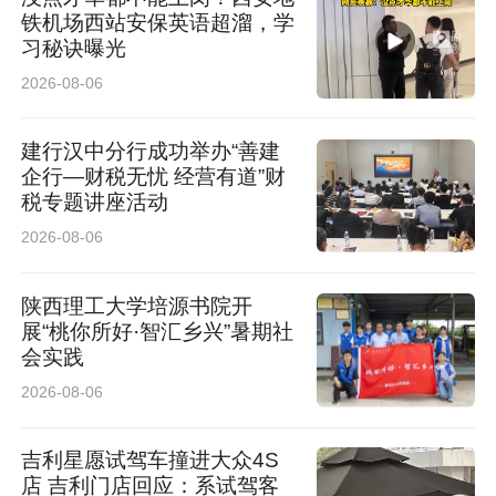
某已被刑事拘留，现场拍摄视频的安某某被依法
铁机场西站安保英语超溜，学
采取取保候审强制措施。”
习秘诀曝光
2026-08-06
记者多方核实
建行汉中分行成功举办“善建
警方、施暴家属均未回应
企行—财税无忧 经营有道”财
税专题讲座活动
6月20日，记者致电该案管辖单位盐湖区姚孟派
2026-08-06
出所张所长，对方表示根据公安纪律要求，基层
陕西理工大学培源书院开
民警无权接受媒体采访，所有采访需求需向运城
展“桃你所好·智汇乡兴”暑期社
会实践
市公安局政工科或新闻宣传部门申请，经同意后
2026-08-06
方可对外披露案情。随后，记者拨打运城市公安
局官方总机、值班电话，均无人接听。
吉利星愿试驾车撞进大众4S
店 吉利门店回应：系试驾客