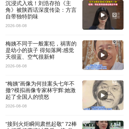
沉浸式入戏！刘浩存拍《主
出去，当着他女友的面打我。我不清楚他为何打
角》被陕西话深度传染：方言
自带独特韵味
我，不知道是因为我删了他微信，还是那个女生
2026-08-08
在他面前说了我坏话。”
梅姨不同于一般案犯，祸害的
事发后，小赵父亲第一时间向辖区派出所报警。
是幼小的孩子 得知落网:感觉
令一家人没想到的是，维权报警竟招来更恶劣的
天很蓝、空气很新鲜
2026-08-08
蓄意报复。5月9日下午4时许，小赵在家中接到
一通电话，对方自称是辖区派出所民警，通知其
“梅姨”画像为何挂案头七年不
下楼到派出所做笔录。
撤?模拟画像专家林宇辉:她激
起了全国人的愤怒
小赵当时心生疑虑：“我知道公安机关办案一般使
2026-08-08
用座机，但是这个号码是手机号，我当时立马给
“接到火炬瞬间肃然起敬” 72棒
我爸爸打电话询问。”小赵称，父亲当即让他致电