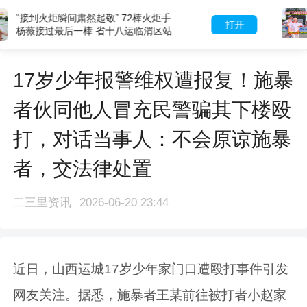
斯诺克世界冠军白雨露 执棒省十八运
打开
临渭区站首棒火炬手 “传递圣火比上场
参赛还要紧张”
17岁少年报警维权遭报复！施暴
者伙同他人冒充民警骗其下楼殴
打，对话当事人：不会原谅施暴
者，交法律处置
二三里资讯
2026-06-20 23:44
近日，山西运城17岁少年家门口遭殴打事件引发
网友关注。据悉，施暴者王某前往被打者小赵家