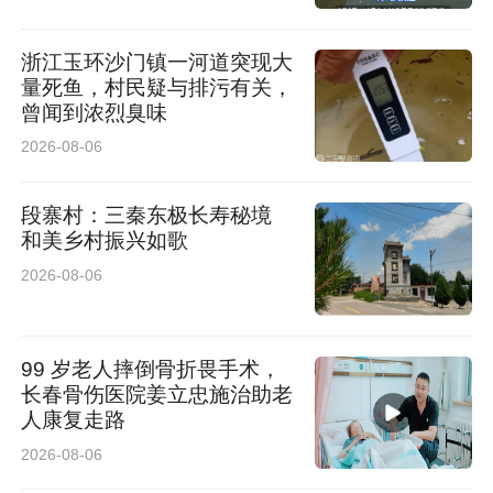
浙江玉环沙门镇一河道突现大
案件升级为刑事案件
量死鱼，村民疑与排污有关，
曾闻到浓烈臭味
三名涉案人员全部被追责
2026-08-06
6月19日，小赵父亲赵先生告诉记者，案件初
段寨村：三秦东极长寿秘境
和美乡村振兴如歌
期，警方仅对两名涉案人员作出行政拘留12日、
2026-08-06
7日的处罚，当时警方解释处置考量包含“涉案人
员需参加高考”。随着高考结束，结合案件恶劣情
99 岁老人摔倒骨折畏手术，
节，他对初期处罚结果不认可。
长春骨伤医院姜立忠施治助老
人康复走路
“孩子已经被打，心理疾病已造成，为了不影响王
2026-08-06
某正常参加高考，所以我才在6月9号下午去盐湖