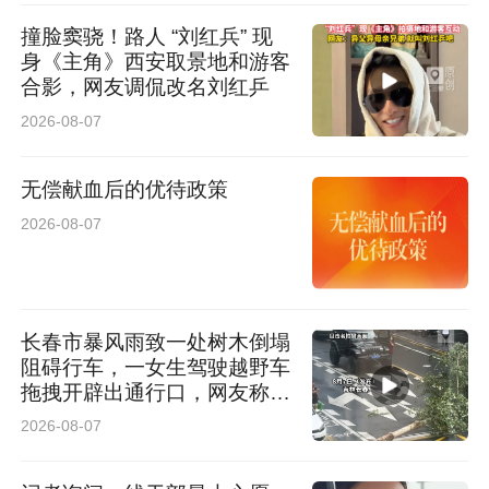
出参会，档期未定，姐弟二人目前在西安一边药
撞脸窦骁！路人 “刘红兵” 现
身《主角》西安取景地和游客
物治疗、一边等待档期，后续将直接从西安前往
合影，网友调侃改名刘红乒
上海接受治疗。
2026-08-07
即便对方诚恳致歉，也绝不原谅！
无偿献血后的优待政策
2026-08-07
期待法律公正裁决
6月19日，小赵向记者透露，其住院治疗期间，
王某家人曾到医院探望。王某父亲在他病床的枕
长春市暴风雨致一处树木倒塌
阻碍行车，一女生驾驶越野车
头下放了1200元，王某母亲也曾口头表示“都是
拖拽开辟出通行口，网友称赞
阿姨没管好他”，但截至目前，王某本人始终未当
女司机拖拽时放缆旗还慢速！
2026-08-07
太专业了
面或通过网络向其道歉。