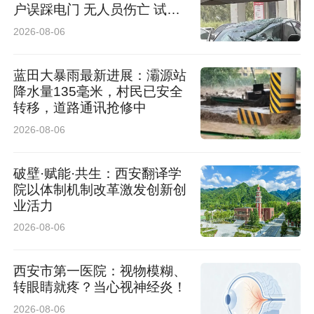
为全面核实事件、倾听双方声音，记者根据受害
户误踩电门 无人员伤亡 试驾
车有全额保险
人家属赵先生提供的联系方式，多次致电施暴者
2026-08-06
王某父母电话，电话无人接听。
蓝田大暴雨最新进展：灞源站
降水量135毫米，村民已安全
记者：陈红
转移，道路通讯抢修中
2026-08-06
编辑：赵嘉琛
破壁·赋能·共生：西安翻译学
院以体制机制改革激发创新创
业活力
2026-08-06
西安市第一医院：视物模糊、
转眼睛就疼？当心视神经炎！
2026-08-06