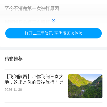
至今不清楚第一次被打原因
报警维权后遭二次殴打
打开二三里资讯 享优质阅读体验
6月19日晚间，小赵告诉记者，他与施暴者王某
两家系世交，双方爷爷、父亲均为多年好友，他
与王某自幼相识，但近年来联系较少。此前小赵
精彩推荐
曾交往一名女友，二人因性格不合分手，随后他
得知该女子与王某确立恋爱关系，小赵随即删除
【飞阅陕西】带你飞阅三秦大
了王某的微信。
地，这里是你的云端旅行向导
2026-11-30
5月7日，王某突然来到小赵家门口，对其实施殴
打。小赵说：“那个女生没上楼，王某就是想叫我