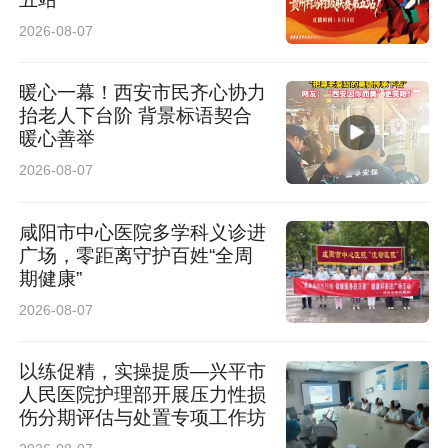
场视频显示，其鼻孔、嘴部流血，全身衣物沾满
2026-08-07
血迹。
暖心一幕！西安市民齐心协力
被打者出院后暂住西安
抬老人下台阶 背景标语契合
暖心善举
整夜失眠、惧怕身形相似路人
2026-08-07
6月19日晚间，小赵告诉记者，从运城出院后，
咸阳市中心医院多学科义诊进
他便前往西安休养，至今已居住20余天。
广场，零距离守护百姓“全周
期健康”
据小赵介绍，他小学时曾遭遇老师体罚，留下心
2026-08-07
理创伤，本次遭遇两次殴打后，直接诱发应激障
以练促精，实操提质—兴平市
碍。事发后，案发画面、施暴者样貌反复在脑海
人民医院护理部开展压力性损
伤分期评估与处置专项工作坊
中浮现，难以平复。目前依靠药物治疗，身体状