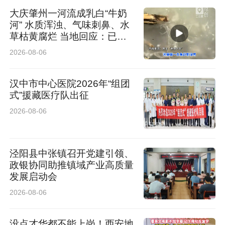
大庆肇州一河流成乳白“牛奶
区政府提交行政复议申请，对盐湖公安分局原有
河” 水质浑浊、气味刺鼻、水
行政处罚决定提出异议，同时递交刑事立案监督
草枯黄腐烂 当地回应：已介
入排查
申请。”
2026-08-06
6月18日，赵先生收到警方出具的《鉴定意见通
汉中市中心医院2026年“组团
式”援藏医疗队出征
知书》与《立案告知书》。运城市公安局盐湖分
2026-08-06
局鉴定意见通知书显示：小赵鼻部损伤构成轻伤
二级，眼部、面部损伤为轻微伤。警方认定，王
泾阳县中张镇召开党建引领、
某等人行为涉嫌寻衅滋事，正式立为刑事案件侦
政银协同助推镇域产业高质量
发展启动会
查。
2026-08-06
赵先生告诉记者，办案民警现场告诉他“王某、张
没点才华都不能上岗！西安地