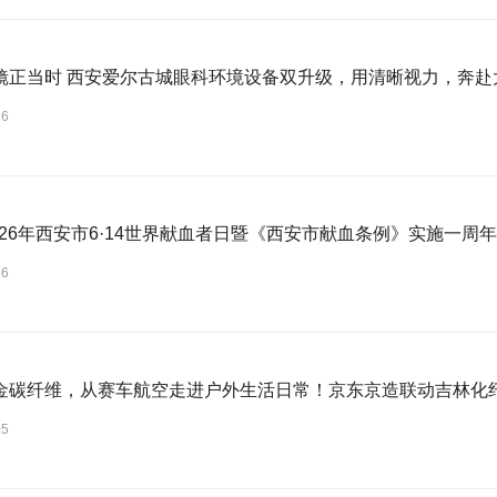
高考摘镜正当时 西安爱尔古城眼科环境设备双升级，用清晰视力，
16
2026年西安市6·14世界献血者日暨《西安市献血条例》实施一周
16
金碳纤维，从赛车航空走进户外生活日常！京东京造联动吉林化
05