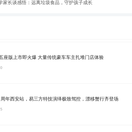
学家长谈感悟：远离垃圾食品，守护孩子成长
X五座版上市即火爆 大量传统豪车车主扎堆门店体验
30
16 周年西安站，易三方特技演绎极致驾控，漂移蟹行齐登场
25