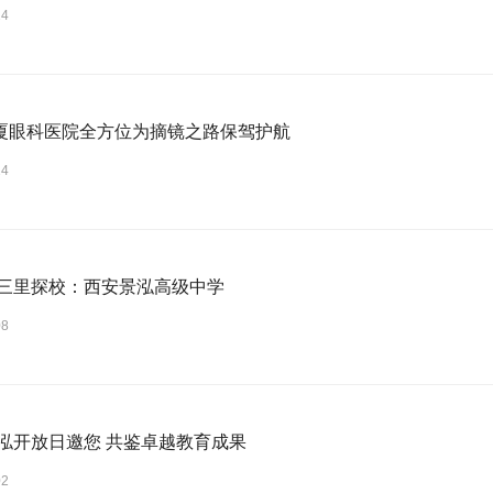
14
厦眼科医院全方位为摘镜之路保驾护航
14
二三里探校：西安景泓高级中学
08
视频|景泓开放日邀您 共鉴卓越教育成果
02