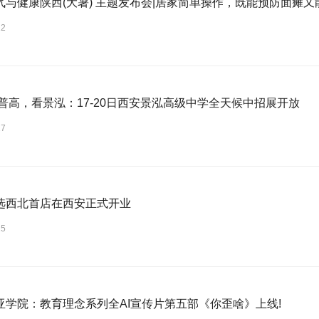
气与健康陕西(大暑) 主题发布会|居家简单操作，既能预防面瘫
22
选普高，看景泓：17-20日西安景泓高级中学全天候中招展开放
17
选西北首店在西安正式开业
15
亚学院：教育理念系列全AI宣传片第五部《你歪啥》上线!