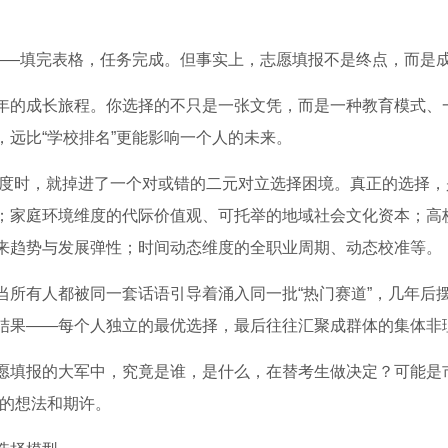
”——填完表格，任务完成。但事实上，志愿填报不是终点，而是
年的成长旅程。你选择的不只是一张文凭，而是一种教育模式、
远比“学校排名”更能影响一个人的未来。
个维度时，就掉进了一个对或错的二元对立选择困境。真正的选择
；家庭环境维度的代际价值观、可托举的地域社会文化资本；高
来趋势与发展弹性；时间动态维度的全职业周期、动态校准等。
当所有人都被同一套话语引导着涌入同一批“热门赛道”，几年后
结果——每个人独立的最优选择，最后往往汇聚成群体的集体非
愿填报的大军中，究竟是谁，是什么，在替考生做决定？可能是
己的想法和期许。