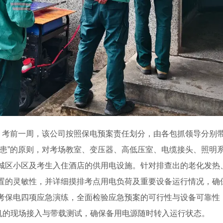
”。考前一周，该公司按照保电预案责任划分，由各包抓领导分别
隐患”的原则，对考场教室、变压器、高低压室、电缆接头、照明
城区小区及考生入住酒店的供用电设施。针对排查出的老化发热
置的灵敏性，并详细摸排考点用电负荷及重要设备运行情况，确
考保电四项应急演练，全面检验应急预案的可行性与设备可靠性，
电机的现场接入与带载测试，确保备用电源随时转入运行状态。