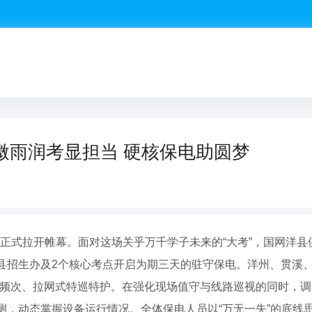
微雨润考显担当 硬核保电助圆梦
雨中正式拉开帷幕。面对这场关乎万千学子未来的“大考”，国网洋县
县招生办及2个核心考点开启为期三天的驻守保电。洋州、贯溪、
高频次、拉网式特巡特护。在强化现场值守与线路巡视的同时，
，动态掌握设备运行情况。全体保电人员以“万无一失”的底线思