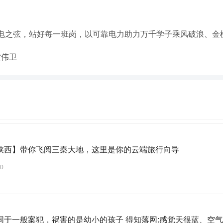
电之弦，站好每一班岗，以可靠电力助力万千学子乘风破浪、金
黄伟卫
陕西】带你飞阅三秦大地，这里是你的云端旅行向导
30
梅姨不同于一般案犯，祸害的是幼小的孩子 得知落网:感觉天