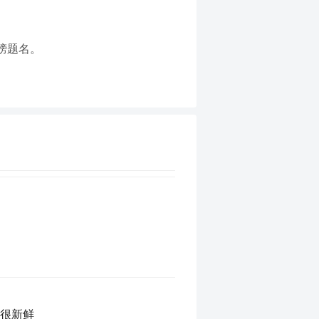
榜题名。
很蓝、空气很新鲜