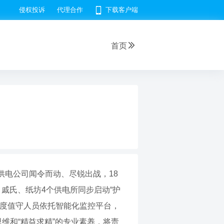
侵权投诉
代理合作
下载客户端
首页
供电公司闻令而动、尽锐出战，18
戚氏、纸坊4个供电所同步启动“护
调度值守人员依托智能化监控平台，
维和“精益求精”的专业素养，将责