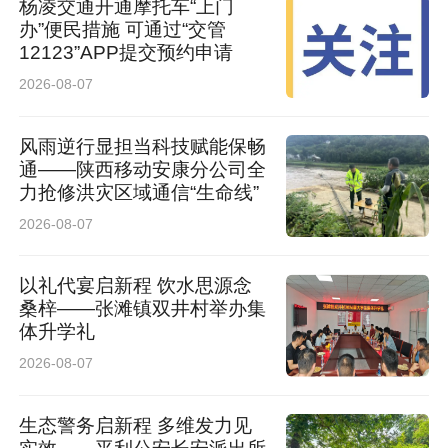
杨凌交通开通摩托车“上门
办”便民措施 可通过“交管
12123”APP提交预约申请
2026-08-07
风雨逆行显担当科技赋能保畅
通——陕西移动安康分公司全
力抢修洪灾区域通信“生命线”
2026-08-07
以礼代宴启新程 饮水思源念
桑梓——张滩镇双井村举办集
体升学礼
2026-08-07
生态警务启新程 多维发力见