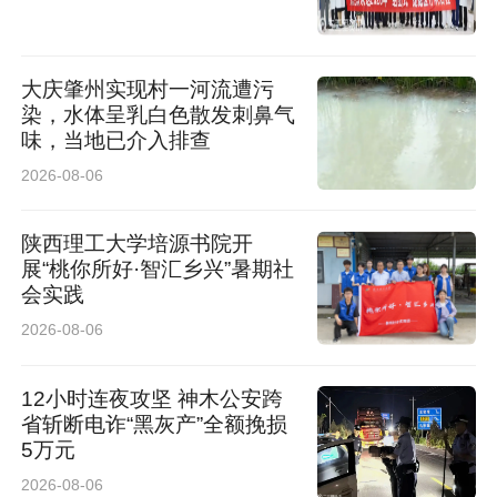
大庆肇州实现村一河流遭污
染，水体呈乳白色散发刺鼻气
味，当地已介入排查
2026-08-06
陕西理工大学培源书院开
展“桃你所好·智汇乡兴”暑期社
会实践
2026-08-06
12小时连夜攻坚 神木公安跨
省斩断电诈“黑灰产”全额挽损
5万元
2026-08-06