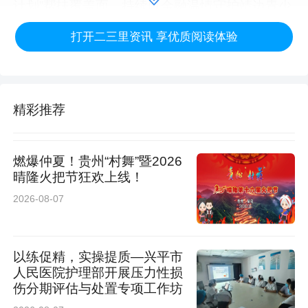
计划”帮扶覆盖面，持续以金融温情守护靖边青少
年成长成才，用实际行动践行国有金融企业的社
打开二三里资讯 享优质阅读体验
会责任与担当。
建行榆林分行：董超
精彩推荐
燃爆仲夏！贵州“村舞”暨2026
晴隆火把节狂欢上线！
2026-08-07
以练促精，实操提质—兴平市
人民医院护理部开展压力性损
伤分期评估与处置专项工作坊