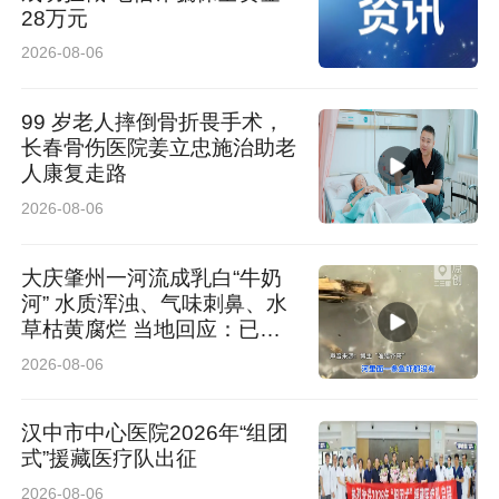
28万元
2026-08-06
99 岁老人摔倒骨折畏手术，
长春骨伤医院姜立忠施治助老
人康复走路
2026-08-06
大庆肇州一河流成乳白“牛奶
河” 水质浑浊、气味刺鼻、水
草枯黄腐烂 当地回应：已介
入排查
2026-08-06
汉中市中心医院2026年“组团
式”援藏医疗队出征
2026-08-06