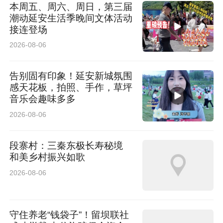
本周五、周六、周日，第三届
潮动延安生活季晚间文体活动
清晨被手机界面闹钟唤醒，通勤途中依托短视频
接连登场
界面了解时事资讯，职场上借助各类办公界面协
2026-08-06
同办公、高效沟通；闲暇之余又流连于直播平
台、XR虚拟影院。日常消费、出行、文旅体验等
告别固有印象！延安新城氛围
感天花板，拍照、手作，草坪
生活场景皆由数字界面承载。
音乐会趣味多多
2026-08-06
海量界面亟须优质内容赋能，多元场景离不开专
业传媒素养支撑，传媒的价值被无限放大，行业
段寨村：三秦东极长寿秘境
和美乡村振兴如歌
对人才的需求也发生了根本性变革——不再需要
2026-08-06
只会写稿、剪辑的“单一技工”，而是需要懂技
术、通运营、善策划、能共情的复合型人才。
守住养老“钱袋子”！留坝联社