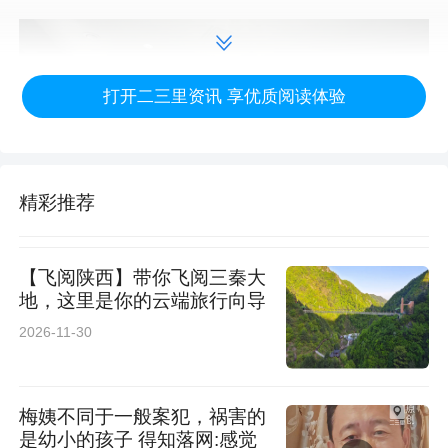
打开二三里资讯 享优质阅读体验
精彩推荐
【飞阅陕西】带你飞阅三秦大
文化传媒学院杜比审听混录调色实验室
地，这里是你的云端旅行向导
2026-11-30
过去，传媒类专业毕业生发展路径清晰，大多奔
赴报社、电视台、广播电台等传统媒体单位，从
梅姨不同于一般案犯，祸害的
事记者、编辑、主持人等工作。
是幼小的孩子 得知落网:感觉