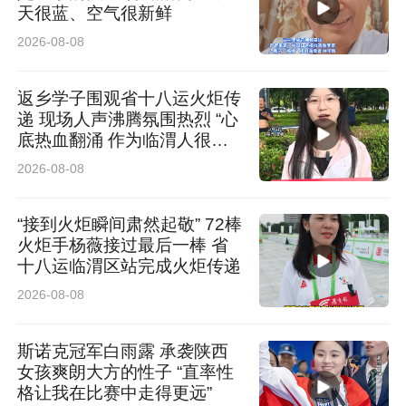
天很蓝、空气很新鲜
而今，传媒作为一种底层能力渗入了几乎所有行
2026-08-08
业。边界正在被打破，文旅产业急需擅长短视频
返乡学子围观省十八运火炬传
创作的内容策划人才，消费品牌亟须精通全域运
递 现场人声沸腾氛围热烈 “心
营的实战操盘手……“每个公司都在成为媒体公
底热血翻涌 作为临渭人很荣
耀”
司”，这是时代观察，也是西安欧亚学院新传媒教
2026-08-08
育的出发点与落脚点。
“接到火炬瞬间肃然起敬” 72棒
火炬手杨薇接过最后一棒 省
基于时代之需，西安欧亚学院“新传媒”战略，围
十八运临渭区站完成火炬传递
绕“新场景、新逻辑、新能力”展开，既适应时
2026-08-08
代，也引领行业。
斯诺克冠军白雨露 承袭陕西
女孩爽朗大方的性子 “直率性
新场景强调落地性，培养学生“对象意识”与共情
格让我在比赛中走得更远”