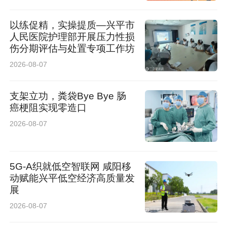
“π”的一“捺”，西安欧亚学院文化传媒学院执行院
以练促精，实操提质—兴平市
长曹小娟风趣地称为：“‘结识’一个具体行业领
人民医院护理部开展压力性损
伤分期评估与处置专项工作坊
域”——即让视频能力与具体行业深度绑定，形成
2026-08-07
优势生态。
支架立功，粪袋Bye Bye 肠
西安欧亚学院与西部电影集团的“结识”，便是一
癌梗阻实现零造口
场恰逢其时的双向奔赴。
2026-08-07
这里是中国电影的西部重镇。《红高粱》《孩子
5G-A织就低空智联网 咸阳移
王》《老井》……一部部享誉国际影坛，承载一
动赋能兴平低空经济高质量发
代人银幕记忆的经典之作，正是从这里，走向柏
展
2026-08-07
林、戛纳和东京。那些胶片时代的荣光，至今还