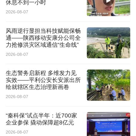
休息不到一小时
欧亚学院联合实验中心”在西影XR电影产业基地
2026-08-07
挂牌成立。
风雨逆行显担当科技赋能保畅
通——陕西移动安康分公司全
没有传统教室的桌椅排布，只有专业影棚的配套
力抢修洪灾区域通信“生命线”
设备；
2026-08-07
没有枯燥的理论宣讲，只有真实项目的实战历
生态警务启新程 多维发力见
练。
实效——平利公安长安派出所
绘就辖区生态治理新画卷
是作业，更是作品。依托陕西作为文化大省、文
2026-08-07
旅大省的地域优势，西安欧亚学院将目光瞄准文
“秦科保”试点半年：近700家
旅产业链，从师资配置到课程设置，从案例教学
企业参保 撬动保障超8亿元
到项目实践，每一个环节都围绕真实文旅场景展
2026-08-07