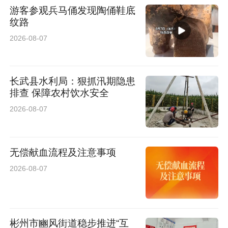
刻在厂区斑驳的红砖墙上。
游客参观兵马俑发现陶俑鞋底
纹路
如今，这座老牌电影制片基地正在经历一场静默
2026-08-07
的焕新。
一个影棚，拍遍千年长安。西影XR虚拟影棚落成
长武县水利局：狠抓汛期隐患
排查 保障农村饮水安全
投用，全国首个国家虚拟现实电影技术创新中心
2026-08-07
正式落户。方寸影境，既可重现盛唐宫阙盛景，
亦能复刻苍茫大漠雄浑，更可无缝构筑未来都市
无偿献血流程及注意事项
图景……新一代的电影人正在这里，用影视科技
2026-08-07
新生态接续着胶片时代的叙事野心。
西安欧亚学院文化传媒学院的学生，在这场焕新
彬州市豳风街道稳步推进“互
中又一次走进西影的片场。