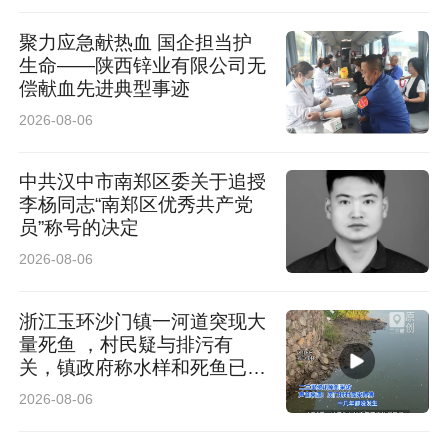
这类项目，并不常见。西安欧亚学院与西影的深
聚力应急献热血 国企担当护
度合作，正是学生“沉浸式入水”的一帧特写；学
生命——陕西锌业有限公司无
校布局的“新传媒”战略，便是其为学子打造的一
偿献血先进典型事迹
2026-08-06
片“成长水域”——一头扎进真实产业世界，成为
参与者和创造者，在实践的“深水”中找到自己的
中共汉中市南郑区委关于追授
游法。
李杨同志“南郑区优秀共产党
员”称号的决定
“过去，传媒教育只为媒体行业培养人才；现在，
2026-08-06
我们要培养的是能扎根任何行业、能用媒体化思
浙江玉环沙门镇一河道突现大
维完成内容生产和全链路分发的人。”曹小娟的
量死鱼 ，村民疑与排污有
关，镇政府称水样和死鱼已送
话，直指西安欧亚学院新传媒教育的核心使命。
检
2026-08-06
当下，我们早已步入“界面化生存”时代。