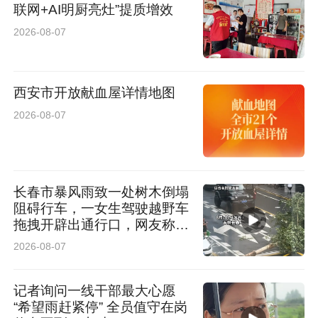
联网+AI明厨亮灶”提质增效
2026-08-07
西安市开放献血屋详情地图
2026-08-07
长春市暴风雨致一处树木倒塌
阻碍行车，一女生驾驶越野车
拖拽开辟出通行口，网友称赞
女司机拖拽时放缆旗还慢速！
2026-08-07
太专业了
西影·欧亚学院联合实验中心
记者询问一线干部最大心愿
“希望雨赶紧停” 全员值守在岗
2025年，西影与西安欧亚学院联合建设的“西影·