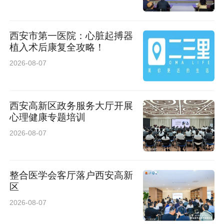
开，让学生从入学起就明确未来的工作方向。
西安市第一医院：心脏起搏器
学子走出课本、深入产业一线，曾经只存在于实
植入术后康复全攻略！
验室概念里的前沿技术，如今已然走进他们的日
2026-08-07
常培养中，成为触手可及的学习内容、硬核实用
的专业技能。
西安高新区政务服务大厅开展
心理健康专题培训
“让学生会游泳，就得先把他丢进水里。”曹小娟
2026-08-07
的比喻，直白道出西安欧亚学院新传媒教育的核
心逻辑——拒绝纸上谈兵，坚持实战育人。
整合医学会客厅落户西安高新
区
在行业里，虚拟制片仍属于门槛较高的前沿领
2026-08-07
域，专业人才稀缺。高校本科生能成建制地进入