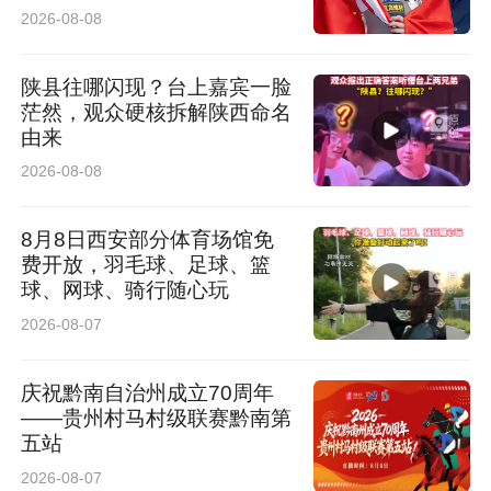
力，根据受众需求定制内容；新逻辑打破认知误
2026-08-08
区，在AI时代坚守传媒逻辑，让技术服务于人、
陕县往哪闪现？台上嘉宾一脸
传播回归连接本质；新能力追求全面性，打造“π
茫然，观众硬核拆解陕西命名
型人才模型”，培育全媒体复合型人才。
由来
2026-08-08
“π”的一“横”，代表全媒体综合能力，涵盖采写编
评、全平台运营、内容策划等方面，让学生成长
8月8日西安部分体育场馆免
费开放，羽毛球、足球、篮
为适配不同场景和岗位需求的“多面手”；
球、网球、骑行随心玩
2026-08-07
“π”的一“撇”，代表突出的视频能力。西安欧亚学
院常年为央视提供视频素材，参与《主角》《航
庆祝黔南自治州成立70周年
——贵州村马村级联赛黔南第
拍中国》等重磅项目拍摄，是业内信赖的“视频交
五站
付中心”。
2026-08-07