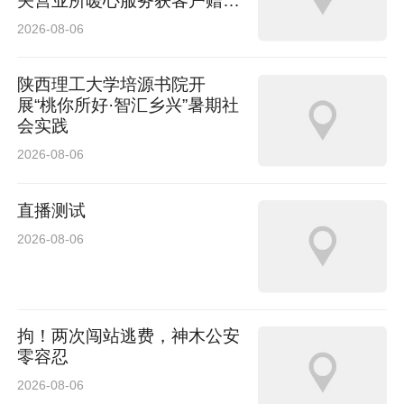
关营业所暖心服务获客户赠送
刘夙培老师团队的名字，出现在缓缓滚动的片尾
锦旗
2026-08-06
字幕中。
陕西理工大学培源书院开
他们用低空航拍镜头捕捉三秦大地的风土气韵，
展“桃你所好·智汇乡兴”暑期社
会实践
为这部国家级剧作注入浓郁的地域人文底蕴，让
2026-08-06
黄土高原的豪情与细腻，透过屏幕打动万千观
众。
直播测试
2026-08-06
拘！两次闯站逃费，神木公安
零容忍
2026-08-06