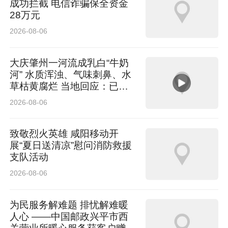
成功拦截 电信诈骗保全资金
那些始终扎根行业一线的学生，天然拥有感知行
28万元
业水温的敏锐度。他们最先捕捉到传媒生态的细
2026-08-06
微脉动，也最能读懂这个时代对内容人才的全新
定义。
大庆肇州一河流成乳白“牛奶
河” 水质浑浊、气味刺鼻、水
草枯黄腐烂 当地回应：已介
从为单一行业育才，到为所有行业赋能。
入排查
2026-08-06
界面，正是西安欧亚学院“新传媒”战略的用武之
致敬烈火英雄 咸阳移动开
地。
展“夏日送清凉”慰问消防救援
支队活动
让学生被市场“看见”
2026-08-06
2026年5月，电视剧《主角》登陆央视一套黄金
为民服务解难题 排忧解难暖
人心 ——中国邮政兴平市西
档。西安欧亚学院文化传媒学院无人机影像工坊