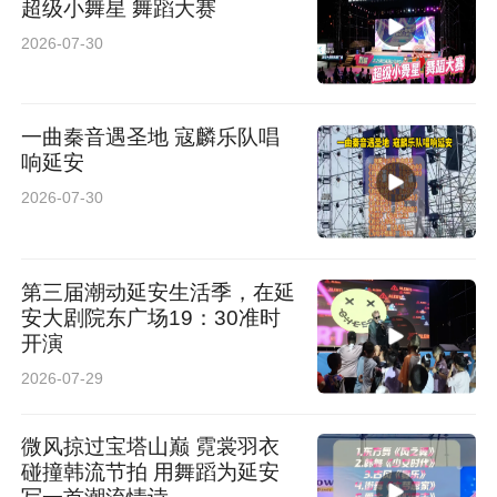
超级小舞星 舞蹈大赛
2026-07-30
一曲秦音遇圣地 寇麟乐队唱
响延安
2026-07-30
第三届潮动延安生活季，在延
安大剧院东广场19：30准时
开演
2026-07-29
微风掠过宝塔山巅 霓裳羽衣
碰撞韩流节拍 用舞蹈为延安