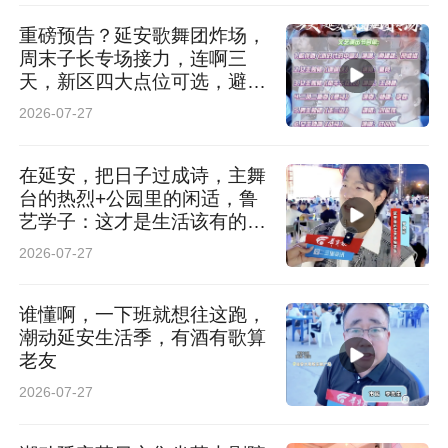
重磅预告？延安歌舞团炸场，
周末子长专场接力，连啊三
天，新区四大点位可选，避暑
又好玩
2026-07-27
在延安，把日子过成诗，主舞
台的热烈+公园里的闲适，鲁
艺学子：这才是生活该有的样
子
2026-07-27
谁懂啊，一下班就想往这跑，
潮动延安生活季，有酒有歌算
老友
2026-07-27