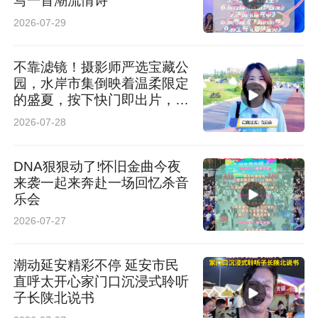
写一首潮流情诗
2026-07-29
不靠滤镜！摄影师严选宝藏公
园，水岸市集倒映着温柔限定
的盛夏，按下快门即出片，原
图直出都封神
2026-07-28
DNA狠狠动了!怀旧金曲今夜
来袭一起来奔赴一场回忆杀音
乐会
2026-07-27
潮动延安精彩不停 延安市民
直呼太开心家门口沉浸式聆听
子长陕北说书