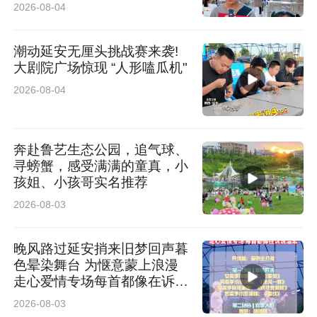
陕北民歌!“
2026-08-04
潮动延安无厘头挑战赛来袭!
大剧院广场惊现 “人形嗑瓜机"
2026-08-04
奔赴鲁艺生态公园，追气球、
寻螃蟹，感受满满的童真，小
孩姐、小孩哥实名推荐
2026-08-03
晚风路过延安捎来旧梦回声暮
色晕染舞台 为惬意蒙上浪漫
走心爱情专场每首都像在诉说
温柔
2026-08-03