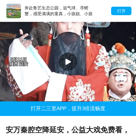
奔赴鲁艺生态公园，追气球、寻螃
打开
蟹，感受满满的童真，小孩姐、小孩
哥实名推荐
打开二三里APP，提升3倍流畅度
安万秦腔空降延安，公益大戏免费看，