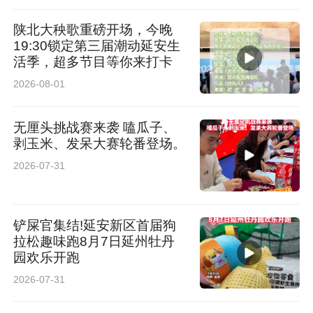
陕北大秧歌重磅开场，今晚
19:30锁定第三届潮动延安生
活季，超多节目等你来打卡
2026-08-01
无厘头挑战赛来袭 嗑瓜子、
剥玉米、发呆大赛轮番登场。
2026-07-31
铲屎官集结!延安新区首届狗
拉松趣味跑8月7日延州牡丹
园欢乐开跑
2026-07-31