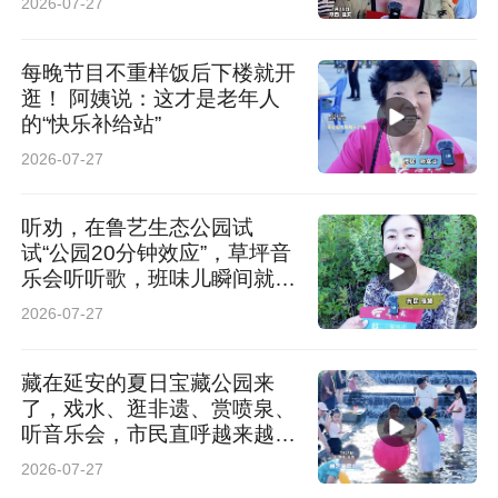
2026-07-27
每晚节目不重样饭后下楼就开
逛！ 阿姨说：这才是老年人
的“快乐补给站”
2026-07-27
听劝，在鲁艺生态公园试
试“公园20分钟效应”，草坪音
乐会听听歌，班味儿瞬间就散
了
2026-07-27
藏在延安的夏日宝藏公园来
了，戏水、逛非遗、赏喷泉、
听音乐会，市民直呼越来越有
意思
2026-07-27