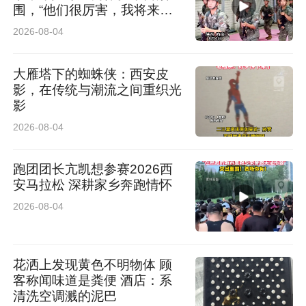
围，“他们很厉害，我将来也
想当军人”
2026-08-04
大雁塔下的蜘蛛侠：西安皮
影，在传统与潮流之间重织光
影
2026-08-04
跑团团长亢凯想参赛2026西
安马拉松 深耕家乡奔跑情怀
2026-08-04
花洒上发现黄色不明物体 顾
客称闻味道是粪便 酒店：系
清洗空调溅的泥巴