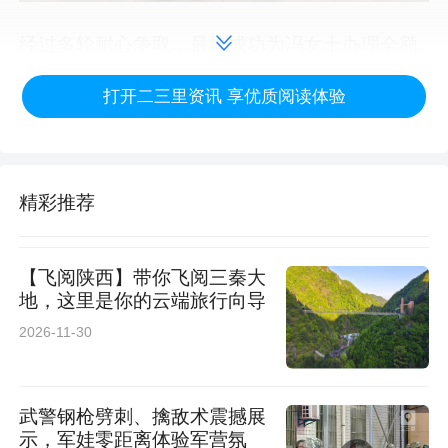
经过多轮耐心争取，最终成功为冯女士办理全额
保费退还。事情圆满解决后，冯女士对该行认真
打开二三里资讯 享优质阅读体验
负责、高效务实的服务态度高度认可。
一直以来，方里邮政储蓄银行始终坚守以客户为
中心的服务初心，切实维护金融消费者合法权
精彩推荐
益，以责任践行金融使命，以暖心服务传递邮政
温度，用实际行动赢得广大群众的信赖与一致好
【飞阅陕西】带你飞阅三秦大
地，这里是你的云端旅行向导
评。(王群莉)
2026-11-30
来源：淳化县方里邮政储蓄银行
武警钢枪劈刺、擒敌术震撼展
示，军娃零距离体验军营氛