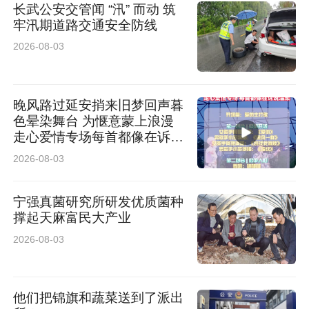
长武公安交管闻 “汛” 而动 筑
牢汛期道路交通安全防线
2026-08-03
晚风路过延安捎来旧梦回声暮
色晕染舞台 为惬意蒙上浪漫
走心爱情专场每首都像在诉说
温柔
2026-08-03
宁强真菌研究所研发优质菌种
撑起天麻富民大产业
2026-08-03
他们把锦旗和蔬菜送到了派出