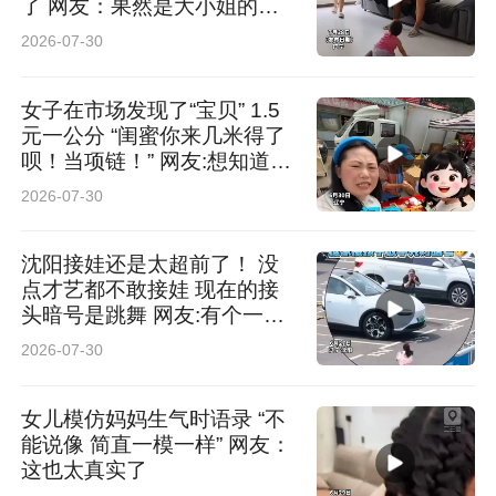
了 网友：果然是大小姐的狗
腿子
2026-07-30
女子在市场发现了“宝贝” 1.5
元一公分 “闺蜜你来几米得了
呗！当项链！” 网友:想知道泡
澡的时候会不会漂起来 这对
2026-07-30
我很重要
沈阳接娃还是太超前了！ 没
点才艺都不敢接娃 现在的接
头暗号是跳舞 网友:有个一起
疯的爸爸是一辈子幸福
2026-07-30
女儿模仿妈妈生气时语录 “不
能说像 简直一模一样” 网友：
这也太真实了