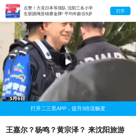
点赞！力克日本等强队 沈阳三名小学
打开
生获跳绳亚锦赛金牌! 平均年龄仅9岁
打开二三里APP，提升3倍流畅度
王嘉尔？杨鸣？黄宗泽？ 来沈阳旅游