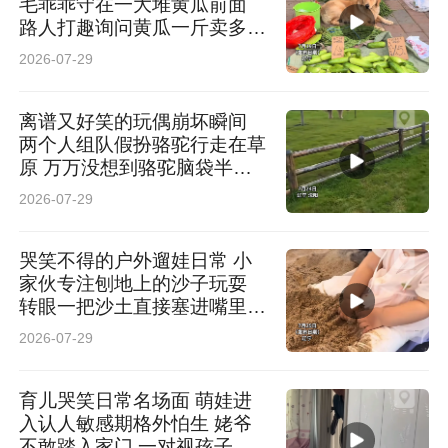
毛乖乖守在一大堆黄瓜前面
路人打趣询问黄瓜一斤卖多少
钱 网友：正经“摆摊狗”就差收
2026-07-29
钱了
离谱又好笑的玩偶崩坏瞬间
两个人组队假扮骆驼行走在草
原 万万没想到骆驼脑袋半路
直接掉落 网友：“骆驼”知道低
2026-07-29
头你对象不会低头
哭笑不得的户外遛娃日常 小
家伙专注刨地上的沙子玩耍
转眼一把沙土直接塞进嘴里品
尝 网友：主打一个万物皆可
2026-07-29
尝一尝
育儿哭笑日常名场面 萌娃进
入认人敏感期格外怕生 姥爷
不敢踏入家门 一对视孩子就