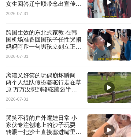
女生回答辽宁顺带念出宣传标
语 网友：主打一个公费出门
2026-07-31
给老家打广告
跨国生效的东北式家教 在韩
国机场准备回国孩子任性哭闹
妈妈呵斥一句男孩立刻立正站
定 网友：走遍天下 妈妈最大
2026-07-31
离谱又好笑的玩偶崩坏瞬间
两个人组队假扮骆驼行走在草
原 万万没想到骆驼脑袋半路
直接掉落 网友：“骆驼”知道低
2026-07-31
头你对象不会低头
哭笑不得的户外遛娃日常 小
家伙专注刨地上的沙子玩耍
转眼一把沙土直接塞进嘴里品