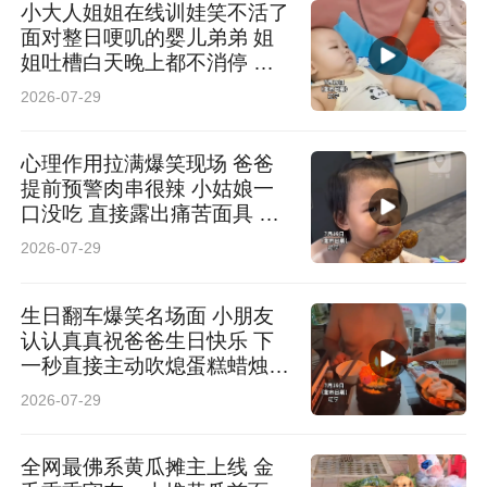
小大人姐姐在线训娃笑不活了
面对整日哽叽的婴儿弟弟 姐
姐吐槽白天晚上都不消停 网
友：小小年纪操着老妈的心
2026-07-29
心理作用拉满爆笑现场 爸爸
提前预警肉串很辣 小姑娘一
口没吃 直接露出痛苦面具 网
友：大脑已经提前替舌头感受
2026-07-29
到辣味
生日翻车爆笑名场面 小朋友
认认真真祝爸爸生日快乐 下
一秒直接主动吹熄蛋糕蜡烛
网友：没给主角一点发挥空间
2026-07-29
全网最佛系黄瓜摊主上线 金