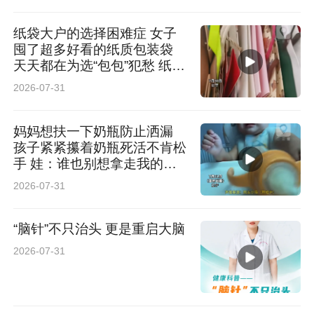
纸袋大户的选择困难症 女子
囤了超多好看的纸质包装袋
天天都在为选“包包”犯愁 纸
袋：没想到这辈子还能内卷起
2026-07-31
来
妈妈想扶一下奶瓶防止洒漏
孩子紧紧攥着奶瓶死活不肯松
手 娃：谁也别想拿走我的奶
瓶！ 网友：仿佛看到了我小
2026-07-31
时候
“脑针”不只治头 更是重启大脑
2026-07-31