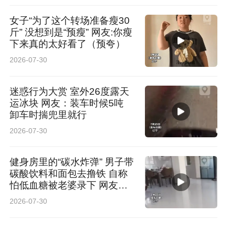
女子“为了这个转场准备瘦30
斤” 没想到是“预瘦” 网友:你瘦
下来真的太好看了（预夸）
2026-07-30
迷惑行为大赏 室外26度露天
运冰块 网友：装车时候5吨
卸车时揣兜里就行
2026-07-30
健身房里的“碳水炸弹” 男子带
碳酸饮料和面包去撸铁 自称
怕低血糖被老婆录下 网友：
我哥练哪块肌肉 咀嚼肌啊
2026-07-30