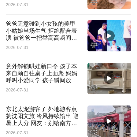
尝 网友：主打一个万物皆可
2026-07-31
尝一尝
爸爸无意碰到小女孩的美甲
小姑娘当场生气 拒绝配合表
演 被爸爸一把举高高瞬间喜
笑颜开 网友：前一秒生气 下
2026-07-31
一秒沦陷
意外解锁哄娃新口令 孩子本
来自顾自往桌子上面爬 妈妈
呼叫小爱同学 孩子瞬间放弃
网友：以后管娃可以不用喊大
2026-07-31
名了
东北太宠游客了 外地游客点
赞沈阳文旅 冷风持续输出 避
暑上大分 网友：别给南方小
土豆热懵了
2026-07-31