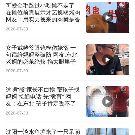
可爱金毛路过小吃摊不走了
在摊位前靠展示才艺换取烤肉
网友：用实力换来的肉就是香
2026-07-30
女子戴姥爷眼镜模仿姥爷 一
句话给妈妈整破防 网友:东北
老妈的必杀绝技 掐大腿里子
2026-07-30
这顿“熊”家长不白挨 帮孩子找
妈妈 接通电话 先“教育” 网
友：在东北 孩子肯定丢不了
2026-07-30
沈阳一淡水鱼塘来了一只呆萌