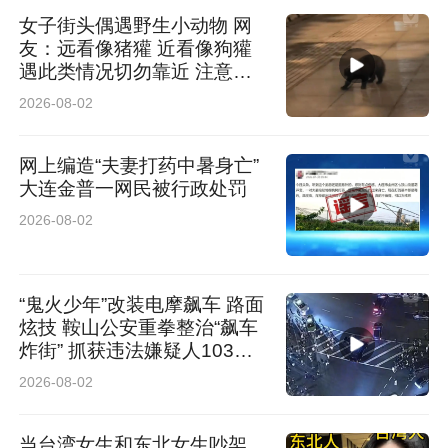
女子街头偶遇野生小动物 网
友：远看像猪獾 近看像狗獾
遇此类情况切勿靠近 注意安
全
2026-08-02
网上编造“夫妻打药中暑身亡”
大连金普一网民被行政处罚
2026-08-02
“鬼火少年”改装电摩飙车 路面
炫技 鞍山公安重拳整治“飙车
炸街” 抓获违法嫌疑人103人
查扣涉案车辆61辆
2026-08-02
当台湾女生和东北女生吵架