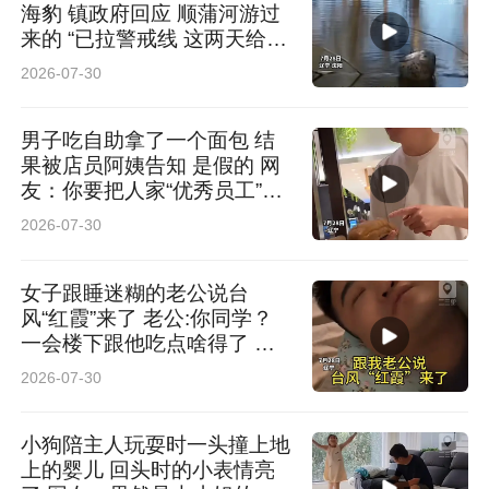
海豹 镇政府回应 顺蒲河游过
来的 “已拉警戒线 这两天给它
救出来”
2026-07-30
男子吃自助拿了一个面包 结
果被店员阿姨告知 是假的 网
友：你要把人家“优秀员工”拿
走啊
2026-07-30
女子跟睡迷糊的老公说台
风“红霞”来了 老公:你同学？
一会楼下跟他吃点啥得了 网
友：这名儿起的也太东北了
2026-07-30
小狗陪主人玩耍时一头撞上地
上的婴儿 回头时的小表情亮