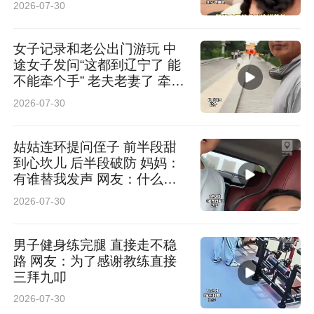
2026-07-30
女子记录和老公出门游玩 中
途女子发问“这都到辽宁了 能
不能牵个手” 老夫老妻了 牵手
后相视大笑 网友：你俩笑的
2026-07-30
我也怪不好意思的
姑姑连环提问侄子 前半段甜
到心坎儿 后半段破防 妈妈：
有谁替我发声 网友：什么暖
壶
2026-07-30
男子健身练完腿 直接走不稳
路 网友：为了感谢教练直接
三拜九叩
2026-07-30