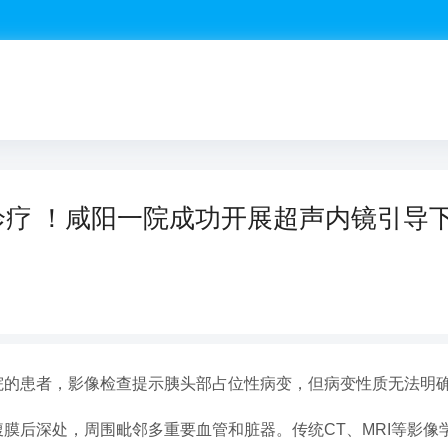
准诊疗 ！咸阳一院成功开展超声内镜引导
入院的患者，影像检查提示胰头部占位性病变，但病变性质无法明
腹膜后深处，周围毗邻多重要血管和脏器。传统CT、MRI等影