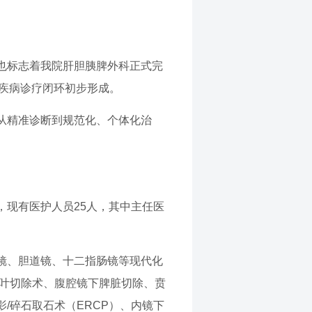
也标志着我院肝胆胰脾外科正式完
胰腺疾病诊疗闭环初步形成。
从精准诊断到规范化、个体化治
，现有医护人员25人，其中主任医
镜、胆道镜、十二指肠镜等现代化
肝叶切除术、腹腔镜下脾脏切除、贲
/碎石取石术（ERCP）、内镜下