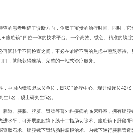
待查的患者明确了诊断方向，争取了宝贵的治疗时间。同时，它
胆胰子镜 + 腹腔镜” 四位一体的技术平台。一个高效、微创、精准的
必再辗转于不同检查之间，不必在诊断不明的焦虑中煎熬等待。
门口，就能获得连续、完整的一站式诊疗服务。
，中国内镜联盟成员单位，ERCP诊疗中心。现开设床位42张
究生1名，硕士研究生5名。
、胆道、胰腺、脾脏、胃肠等普外科疾病的临床科室，拥有腹腔
先进水平，可开展腹腔镜下胰十二指肠切除术、腹腔镜下肝段/
探查取石术、腹腔镜下胃结肠肿瘤根治术、内镜下逆行胰胆管造影