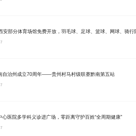
日西安部分体育场馆免费开放，羽毛球、足球、篮球、网球、骑行
07
南自治州成立70周年——贵州村马村级联赛黔南第五站
07
中心医院多学科义诊进广场，零距离守护百姓“全周期健康”
07