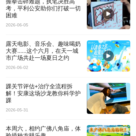
握拳击碎难题，执笔决胜高
考，平利公安助你们打破一切
困难
2026-06-05
露天电影、音乐会、趣味喝奶
大赛......这个六月，在天一城
市广场共赴一场夏日之约
2026-06-02
踝关节评估+治疗全流程拆
解！安康这场沙龙教你科学护
踝
2026-05-31
本周六，相约广佛八角庙，体
验插秧农耕乐趣