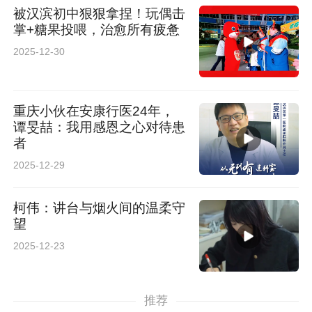
被汉滨初中狠狠拿捏！玩偶击
掌+糖果投喂，治愈所有疲惫
2025-12-30
重庆小伙在安康行医24年，
谭旻喆：我用感恩之心对待患
者
2025-12-29
柯伟：讲台与烟火间的温柔守
望
2025-12-23
推荐