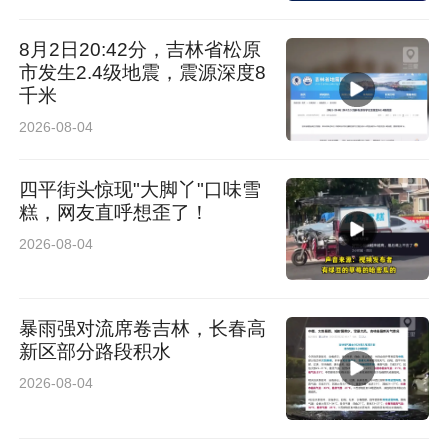
活动最动人的环节，当属功勋老兵的初心分享。
今年82岁的邱风武老兵，是援越抗美、珍宝岛自
8月2日20:42分，吉林省松原
市发生2.4级地震，震源深度8
卫反击战的亲历者，戎马一生、战功赫赫。现
千米
场，邱老深情回望峥嵘军旅岁月，生动讲述战场
2026-08-04
上惊心动魄的战斗故事，细致还原援越抗美作
四平街头惊现"大脚丫"口味雪
战、俘虏美军飞行员的惊险历程。据悉，邱老毕
糕，网友直呼想歪了！
生奉献国防事业，先后荣立一等功两次、二等功
2026-08-04
两次、三等功六次，累计荣获三十八次嘉奖，累
累勋章皆是家国担当。朴实真挚的讲述、赤诚热
暴雨强对流席卷吉林，长春高
烈的家国情怀，深深感染了现场每一位狮友与爱
新区部分路段积水
心人士，全场掌声经久不息，让所有人深刻感受
2026-08-04
到老兵先辈保家卫国、无私奉献的崇高精神。