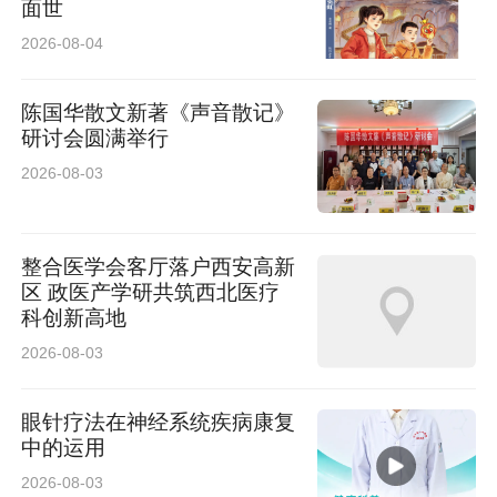
面世
2026-08-04
善行不止，微光成炬。作为本次活动的主办单
位，中国狮子联会吉林代表处黄龙善海服务队始
陈国华散文新著《声音散记》
研讨会圆满举行
终坚守公益初心，深耕助老、助残、拥军、扶弱
2026-08-03
等公益领域，常态化开展各类志愿服务与爱心帮
扶活动，用点滴行动传递狮爱温度、践行社会责
任。
整合医学会客厅落户西安高新
区 政医产学研共筑西北医疗
此次“黄龙聚善 守护暖阳”公益活动，不仅是对革
科创新高地
命老兵的尊崇与致敬，更是对扶残助弱传统美德
2026-08-03
的传承与弘扬。通过实地帮扶、精神致敬、文化
眼针疗法在神经系统疾病康复
赋能的多元形式，切实为老年群体、残疾群体、
中的运用
功勋老兵送去关怀与温暖。未来，黄龙善海服务
2026-08-03