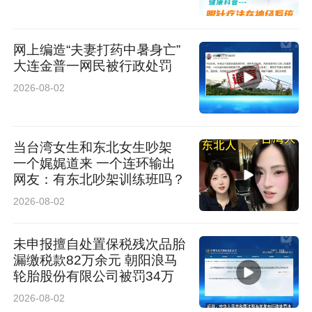
队将持续凝聚公益力量、链接社会爱心资源，持
续深耕民生公益、践行服务使命，常态化开展各
网上编造“夫妻打药中暑身亡”
大连金普一网民被行政处罚
类惠民暖心活动，积极传递社会正能量，带动更
2026-08-02
多爱心人士投身公益事业，以微小善意汇聚磅礴
大爱，助力构建温暖和谐的社会新风尚。
当台湾女生和东北女生吵架
来源：黄龙善海服务队
一个娓娓道来 一个连环输出
网友：有东北吵架训练班吗？
2026-08-02
未申报擅自处置保税残次品胎
漏缴税款82万余元 朝阳浪马
轮胎股份有限公司被罚34万
2026-08-02