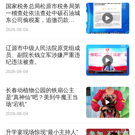
国家税务总局松原市税务局第
一稽查处依法查处中硕石油城
东公司偷税案，追缴罚款
221.5万元
2026-08-04
辽源市中级人民法院原党组成
员、副院长钱立军涉嫌严重违
纪违法被查。
2026-08-04
长春动植物公园的铁扇公主
是“真神仙”吧？美到牛魔王当
场“宕机”
农安洋全证麟健康管理中心负责人王晶波现场致
2026-08-04
辞，向各位功勋老兵致以最崇高的敬意。她表
升学宴现场惊现“最小主持人”
示，老兵是共和国的脊梁，是守护山河无恙的功