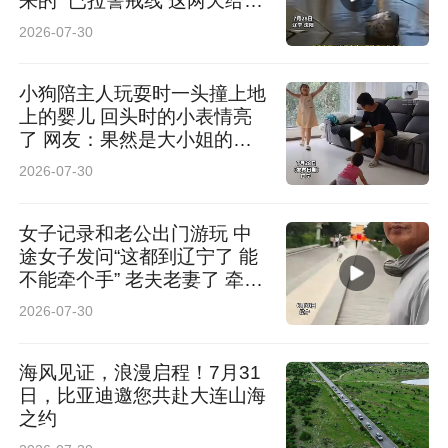
来的 “已拉警戒线 这两天给它
救出来”
2026-07-30
小狗陪主人玩耍时一头撞上地
上的婴儿 回头时的小表情亮
了 网友：果然是大小姐的狗
腿子
2026-07-30
女子记录和老公出门游玩 中
途女子发问“这都到辽宁了 能
不能牵个手” 老夫老妻了 牵手
后相视大笑 网友：你俩笑的
2026-07-30
我也怪不好意思的
海风见证，浪漫启程！7月31
日，比亚迪邀您共赴大连山海
之约