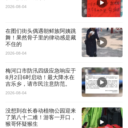
2026-08-04
活动现场庄重而温暖，开篇全体人员肃立齐诵社
会主义核心价值观、高唱嘹亮国歌，以赤诚之心
致敬祖国、致敬奉献，正式拉开本次爱心公益活
在图们街头偶遇朝鲜族阿姨跳
舞！果然骨子里的律动感是藏
动的帷幕。温情氛围萦绕全场，公益暖意扑面而
不住的
来。农安书画院的艺术家们现场挥毫泼墨，创作
2026-08-04
并赠送多幅精美书画作品，笔墨丹青间传递善
梅河口市防汛四级应急响应于
意，为现场增添了浓厚的文化底蕴与雅致氛围，
8月2日6时启动！最大降水在
以文艺力量助力公益传播。
吉乐乡，请市民注意防范。
2026-08-04
没想到在长春动植物公园迎来
了第八十二难！游客一开口，
猴哥怀疑猴生