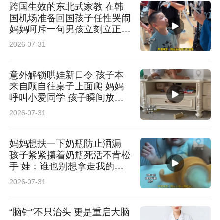
跨国生效的东北式家教 在韩
国机场准备回国孩子任性哭闹
妈妈呵斥一句男孩立刻立正站
定 网友：走遍天下 妈妈最大
2026-07-31
意外解锁哄娃新口令 孩子本
来自顾自往桌子上面爬 妈妈
呼叫小爱同学 孩子瞬间放弃
网友：以后管娃可以不用喊大
2026-07-31
名了
妈妈想扶一下奶瓶防止洒漏
孩子紧紧攥着奶瓶死活不肯松
手 娃：谁也别想拿走我的奶
瓶！ 网友：仿佛看到了我小
2026-07-31
时候
“脑针”不只治头 更是重启大脑