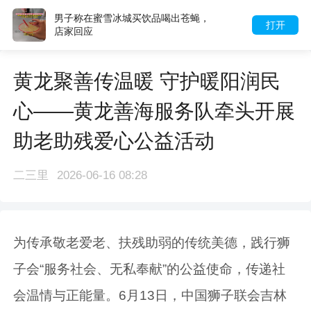
男子称在蜜雪冰城买饮品喝出苍蝇，
打开
店家回应
黄龙聚善传温暖 守护暖阳润民
心——黄龙善海服务队牵头开展
助老助残爱心公益活动
二三里
2026-06-16 08:28
为传承敬老爱老、扶残助弱的传统美德，践行狮
子会“服务社会、无私奉献”的公益使命，传递社
会温情与正能量。6月13日，中国狮子联会吉林