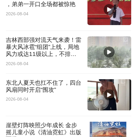
，弟弟一开口全场都被惊艳
臣，祖国和人民永远不会忘记他们的付出与牺
2026-08-04
牲。康养中心将持续做好老兵康养服务，用心守
护老兵身心健康，打造温暖安心的康养之家。
吉林西部强对流天气来袭！雷
暴大风冰雹“组团”上线，局地
风力或达11级以上，不排除
发生龙卷的可能
2026-08-04
东北人夏天也扛不住了，四台
风扇同时开启“围攻”
2026-08-04
崖壁灯阵映照少年成长 金步
摇儿童小说《清油霓虹》出版