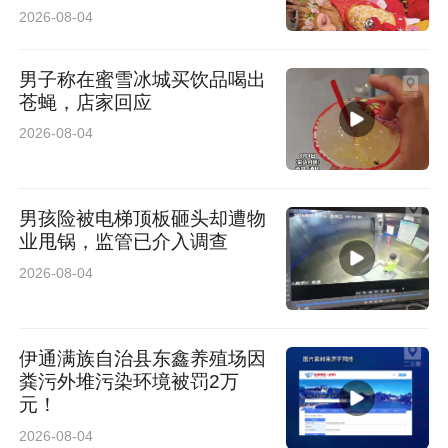
2026-08-04
男子称在蜜雪冰城买饮品喝出
苍蝇，店家回应
2026-08-04
男孩险被电梯顶板砸头却遭物
岁月峥嵘，军魂不朽。开安镇凤英荣誉军人院院
业甩锅，监管已介入调查
2026-08-04
长张凤英带领院内老兵们集体合唱经典红歌《打
靶归来》，铿锵嘹亮的歌声回荡现场，尽显老一
辈军人不畏艰险、奋勇拼搏的飒爽英姿，瞬间点
伊通满族自治县东鑫养殖场因
粪污外堆污染环境被罚2万
燃全场氛围，赢得阵阵掌声。
元！
2026-08-04