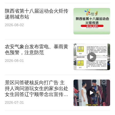
陕西省第十八届运动会火炬传
递韩城市站
2026-08-02
农安气象台发布雷电、暴雨黄
色预警，注意防范
2026-08-01
景区问答硬核反向打广告 主
持人询问游玩女生的家乡出处
女生回答辽宁顺带念出宣传标
语 网友：主打一个公费出门
2026-07-31
给老家打广告