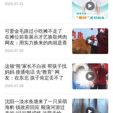
2026-07-31
可爱金毛路过小吃摊不走了
在摊位前靠展示才艺换取烤肉
网友：用实力换来的肉就是香
2026-07-30
这顿“熊”家长不白挨 帮孩子找
妈妈 接通电话 先“教育” 网
友：在东北 孩子肯定丢不了
2026-07-30
沈阳一淡水鱼塘来了一只呆萌
海豹 镇政府回应 顺蒲河游过