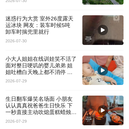
2026-07-30
迷惑行为大赏 室外26度露天
运冰块 网友：装车时候5吨
卸车时揣兜里就行
2026-07-30
小大人姐姐在线训娃笑不活了
面对整日哽叽的婴儿弟弟 姐
姐吐槽白天晚上都不消停 网
友：小小年纪操着老妈的心
2026-07-29
生日翻车爆笑名场面 小朋友
认认真真祝爸爸生日快乐 下
一秒直接主动吹熄蛋糕蜡烛
网友：没给主角一点发挥空间
2026-07-29