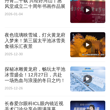
丹青二十载 共绘好河山丨惠
风堂成立二十周年书画作品展
2026-01-04
夜色琉璃映雪城，灯火黄龙府
入梦来！第三届太平池冰雪美
食禧乐汇夜景
2025-12-30
探秘冰雕黄龙府，畅玩太平池
冰雪盛会！12月27日，共赴
一场热血与浪漫的冬日之约！
2025-12-26
长春爱尔眼科ICL眼内镜近视
手术门诊分享会圆满落幕