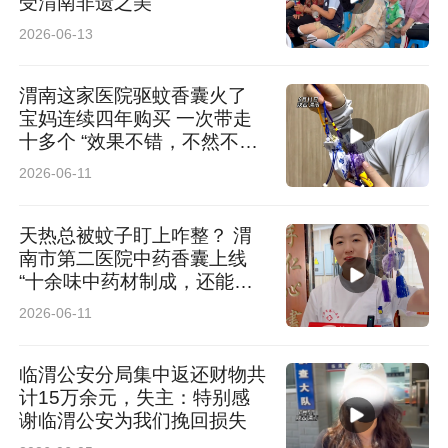
受渭南非遗之美
2026-06-13
渭南这家医院驱蚊香囊火了
宝妈连续四年购买 一次带走
十多个 “效果不错，不然不会
年年来买”
2026-06-11
天热总被蚊子盯上咋整？ 渭
南市第二医院中药香囊上线
“十余味中药材制成，还能健
脾利湿”
2026-06-11
临渭公安分局集中返还财物共
计15万余元，失主：特别感
谢临渭公安为我们挽回损失