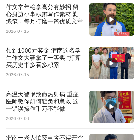
作文常年稳拿高分有妙招 留
心身边小事积累写作素材 勤
练笔，每月打磨一篇优质文章
2026-07-15
领到1000元奖金 渭南这名学
生作文大赛拿了一等奖 “打算
买历史书多看多积累”
2026-07-15
高温天警惕致命热射病 重症
医师教你如何避免和急救 这
一错误操作千万不能做
2026-07-08
渭南一老人怕费电舍不得开空