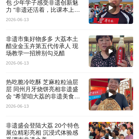
包 少年学子感受非遗创新魅
力 “非遗还活着，比课本上的
更生动”
2026-06-13
非遗市集好物多多 大荔本土
醋业金玉卉第五代传承人 现
场教学一招辨别勾兑醋
2026-06-13
热吃脆冷吃酥 芝麻粒粒油层
层 同州月牙烧饼亮相非遗盛
会 “希望咱大荔的非遗美食走
出陕西”
2026-06-13
非遗盛会登陆大荔 20个特色
展位精彩亮相 沉浸式体验感