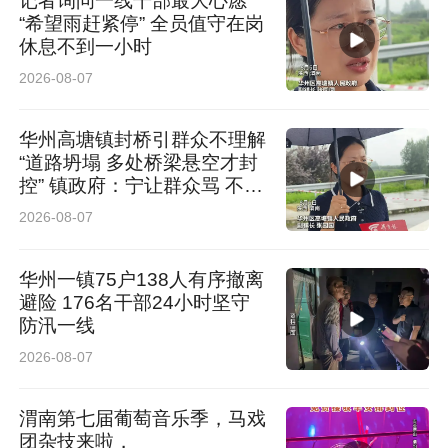
记者询问一线干部最大心愿
“希望雨赶紧停” 全员值守在岗
休息不到一小时
2026-08-07
华州高塘镇封桥引群众不理解
“道路坍塌 多处桥梁悬空才封
控” 镇政府：宁让群众骂 不让
群众哭
2026-08-07
华州一镇75户138人有序撤离
避险 176名干部24小时坚守
防汛一线
2026-08-07
渭南第七届葡萄音乐季，马戏
团杂技来啦，