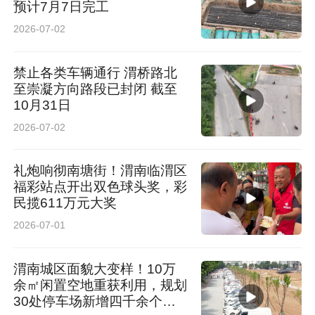
预计7月7日完工
2026-07-02
禁止各类车辆通行 渭桥路北
至崇凝方向路段已封闭 截至
10月31日
2026-07-02
礼炮响彻南塘街！渭南临渭区
福彩站点开出双色球头奖，彩
民揽611万元大奖
2026-07-01
渭南城区面貌大变样！10万
余㎡闲置空地重获利用，规划
30处停车场新增四千余个车