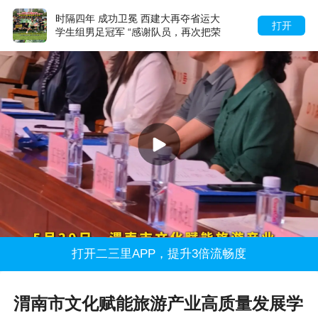
时隔四年 成功卫冕 西建大再夺省运大
打开
学生组男足冠军 “感谢队员，再次把荣
誉带回建大”
打开二三里APP，提升3倍流畅度
渭南市文化赋能旅游产业高质量发展学