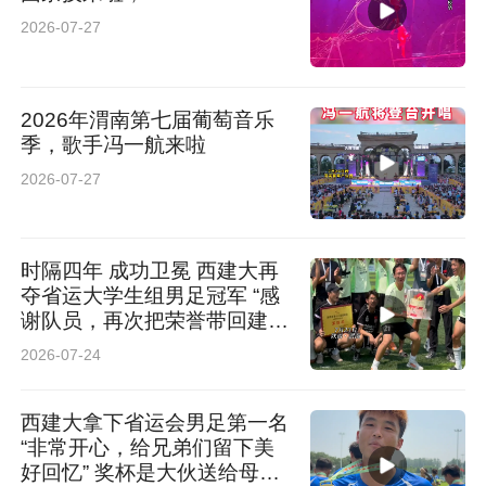
2026-07-27
2026年渭南第七届葡萄音乐
季，歌手冯一航来啦
2026-07-27
时隔四年 成功卫冕 西建大再
夺省运大学生组男足冠军 “感
谢队员，再次把荣誉带回建
大”
2026-07-24
西建大拿下省运会男足第一名
“非常开心，给兄弟们留下美
好回忆” 奖杯是大伙送给母校