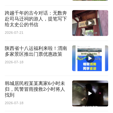
跨越千年的古今对话：无数奔
赴司马迁祠的游人，提笔写下
给太史公的书信
2026-07-21
陕西省十八运福利来啦！渭南
多家景区推出门票优惠政策
2026-07-18
韩城居民程某某离家6小时未
归，民警冒雨搜救2小时将人
找到
2026-07-18