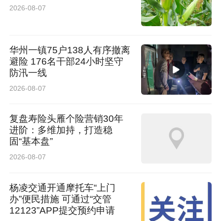
2026-08-07
华州一镇75户138人有序撤离
避险 176名干部24小时坚守
防汛一线
2026-08-07
此次全面提升医疗质量管理启动会的召开，标志
复盘寿险头雁个险营销30年
进阶：多维加持，打造稳
着陕西省核工业二一五医院医疗质量管理工作迈
固“基本盘”
入系统化、精细化、常态化发展新阶段。下一
2026-08-07
步，全院干部职工将以本次会议为新起点，坚
杨凌交通开通摩托车“上门
守“以人民健康为中心”的发展理念，严格恪守医
办”便民措施 可通过“交管
疗卫生行业各项规章制度，绷紧质量安全之弦，
12123”APP提交预约申请