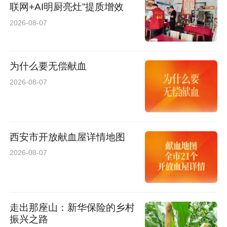
本，医疗安全是不可逾越的底线，优质服务必须
联网+AI明厨亮灶”提质增效
2026-08-07
兼顾质量、安全与运行效率。
针对工作落地执行，沈乃营副院长提出明确要
为什么要无偿献血
求，各职能部门要常态化开展培训、督导、整改
2026-08-07
工作，形成全流程督导链条；各科室主任要切实
履行第一责任人职责，带领全体人员深学细悟各
项制度规范，将核心制度、操作标准、服务理念
西安市开放献血屋详情地图
融入病历书写、医嘱下达、手术操作、医患沟通
2026-08-07
等每一项临床工作中，科室质控员做实做细日常
质控，确保各项部署落地生根、取得实效。
走出那座山：新华保险的乡村
振兴之路