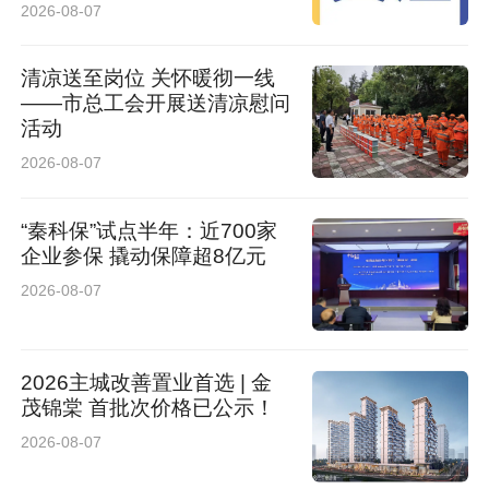
细化管理举措、补齐发展短板、优化服务品质，
2026-08-07
持续提升医疗服务能力与综合管理水平，以扎实
清凉送至岗位 关怀暖彻一线
的工作作风、过硬的医疗质量守护群众生命健
——市总工会开展送清凉慰问
活动
康，奋力推动医院实现高质量可持续发展。
2026-08-07
来源：二一五医院
“秦科保”试点半年：近700家
企业参保 撬动保障超8亿元
2026-08-07
2026主城改善置业首选 | 金
茂锦棠 首批次价格已公示！
2026-08-07