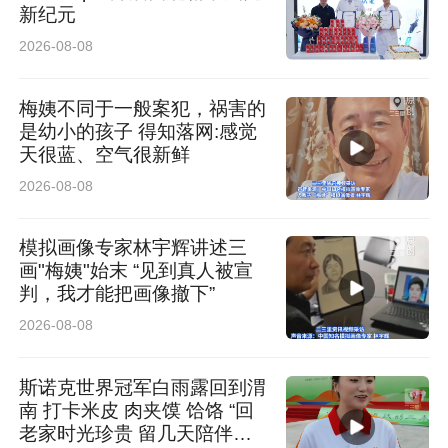
新纪元
药学六大核心板块工作，作出指导性部署。一是
2026-08-08
完善闭环质控体系，压实科室主体责任，常态化
自查整改，实现质量持续提升；二是严格执行十
梅姨不同于一般案犯，祸害的
是幼小的孩子 得知落网:感觉
八项医疗核心制度，紧盯诊疗关键环节，全流程
天很蓝、空气很新鲜
防控医疗风险；三是强化病案与数据管理，严抓
2026-08-08
病历质量，确保各类数据真实规范；四是规范护
模拟画像专家林宇辉讲述三
理操作流程，严控护理不良事件，持续优化护理
画"梅姨"始末 “见到真人被宣
判，我才能把画像撤下”
服务；五是抓实院感防控，进一步规范抗菌药物
2026-08-08
使用，提高病原学送检率；六是抓实处方审核与
点评，落实抗菌药物分级管理，保障临床合理安
斯诺克世界冠军白雨露回到渭
全用药。全院各部门、各科室强化协同联动，凝
南 打卡米皮 肉夹馍 饸饹 “回
老家时光珍贵 留几天陪伴长
聚工作合力，逐项补齐管理短板。