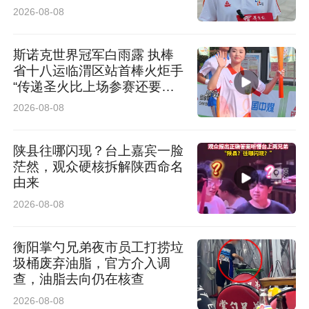
辈”
2026-08-08
斯诺克世界冠军白雨露 执棒
省十八运临渭区站首棒火炬手
“传递圣火比上场参赛还要紧
张”
2026-08-08
陕县往哪闪现？台上嘉宾一脸
茫然，观众硬核拆解陕西命名
由来
2026-08-08
会上，医院质量管理办公室详细解读《2026 年
衡阳掌勺兄弟夜市员工打捞垃
圾桶废弃油脂，官方介入调
全面医疗质量管理与持续改进工作方案》，医务
查，油脂去向仍在核查
部、护理部、质控部、感控部、药学部结合各自
2026-08-08