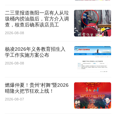
领域重点工作制定专项实施方案，围绕全面质
二三里报道衡阳一店有人从垃
控、手术安全、病案内涵、护理服务、院感防
圾桶内捞油脂后，官方介入调
查，核查后确系该店员工
控、合理用药等重点工作明确实施细则、考核标
2026-08-08
准与推进时限，为全院质控工作开展提供清晰的
行动指南。
杨凌2026年义务教育招生入
学工作实施方案公布
2026-08-08
燃爆仲夏！贵州“村舞”暨2026
晴隆火把节狂欢上线！
2026-08-07