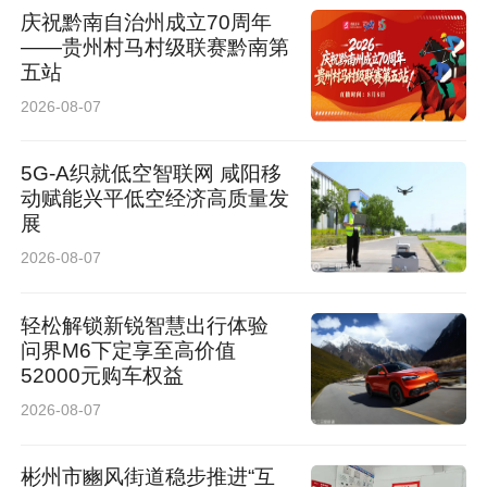
庆祝黔南自治州成立70周年
——贵州村马村级联赛黔南第
五站
2026-08-07
各部门专项工作方案解读部署完毕后，沈乃营副
院长做总结讲话。他指出，全面质量管理覆盖诊
5G-A织就低空智联网 咸阳移
动赋能兴平低空经济高质量发
疗全流程、全院各岗位，核心在于人人有责、环
展
环可控、持续改进，全体医务人员要主动适应新
2026-08-07
形势下行业监管、医保管控及群众就医的新要
轻松解锁新锐智慧出行体验
求，变被动整改为主动管控。他着重阐释“病案为
问界M6下定享至高价值
基、质量第一、安全至上、兼顾效率”的工作理
52000元购车权益
2026-08-07
念，强调病历是医疗工作的重要载体，其规范
性、真实性至关重要；医疗质量是医院立身之
彬州市豳风街道稳步推进“互