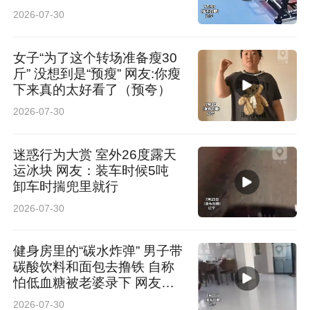
2026-07-30
女子“为了这个转场准备瘦30
斤” 没想到是“预瘦” 网友:你瘦
下来真的太好看了（预夸）
2026-07-30
迷惑行为大赏 室外26度露天
运冰块 网友：装车时候5吨
卸车时揣兜里就行
2026-07-30
健身房里的“碳水炸弹” 男子带
碳酸饮料和面包去撸铁 自称
怕低血糖被老婆录下 网友：
我哥练哪块肌肉 咀嚼肌啊
2026-07-30