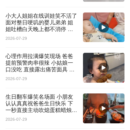
小大人姐姐在线训娃笑不活了
面对整日哽叽的婴儿弟弟 姐
姐吐槽白天晚上都不消停 网
友：小小年纪操着老妈的心
2026-07-29
心理作用拉满爆笑现场 爸爸
提前预警肉串很辣 小姑娘一
口没吃 直接露出痛苦面具 网
友：大脑已经提前替舌头感受
2026-07-29
到辣味
生日翻车爆笑名场面 小朋友
认认真真祝爸爸生日快乐 下
一秒直接主动吹熄蛋糕蜡烛
网友：没给主角一点发挥空间
2026-07-29