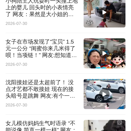
小狗陪主人玩耍时一头撞上地
上的婴儿 回头时的小表情亮
了 网友：果然是大小姐的狗
腿子
2026-07-30
女子在市场发现了“宝贝” 1.5
元一公分 “闺蜜你来几米得了
呗！当项链！” 网友:想知道泡
澡的时候会不会漂起来 这对
2026-07-30
我很重要
沈阳接娃还是太超前了！ 没
点才艺都不敢接娃 现在的接
头暗号是跳舞 网友:有个一起
疯的爸爸是一辈子幸福
2026-07-30
女儿模仿妈妈生气时语录 “不
能说像 简直一模一样” 网友：