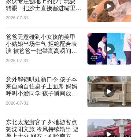
家伙专注刨地上的沙子玩耍
转眼一把沙土直接塞进嘴里品
尝 网友：主打一个万物皆可
2026-07-31
尝一尝
爸爸无意碰到小女孩的美甲
小姑娘当场生气 拒绝配合表
演 被爸爸一把举高高瞬间喜
笑颜开 网友：前一秒生气 下
2026-07-31
一秒沦陷
意外解锁哄娃新口令 孩子本
来自顾自往桌子上面爬 妈妈
呼叫小爱同学 孩子瞬间放弃
网友：以后管娃可以不用喊大
2026-07-31
名了
东北太宠游客了 外地游客点
赞沈阳文旅 冷风持续输出 避
暑上大分 网友：别给南方小