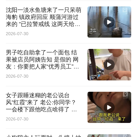
沈阳一淡水鱼塘来了一只呆萌
海豹 镇政府回应 顺蒲河游过
来的 “已拉警戒线 这两天给它
救出来”
2026-07-30
男子吃自助拿了一个面包 结
果被店员阿姨告知 是假的 网
友：你要把人家“优秀员工”拿
走啊
2026-07-30
女子跟睡迷糊的老公说台
风“红霞”来了 老公:你同学？
一会楼下跟他吃点啥得了 网
友：这名儿起的也太东北了
2026-07-30