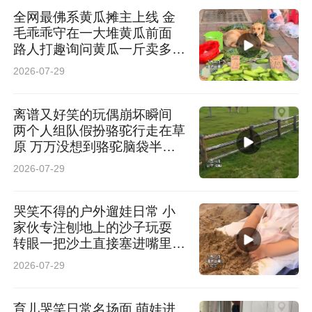
全网最佛系黄瓜摊主上线 金
毛乖乖守在一大堆黄瓜前面
路人打趣询问黄瓜一斤卖多少
钱 网友：正经“摆摊狗”就差收
2026-07-29
钱了
离谱又好笑的玩偶崩坏瞬间
两个人组队假扮骆驼行走在草
原 万万没想到骆驼脑袋半路
直接掉落 网友：“骆驼”知道低
2026-07-29
头你对象不会低头
哭笑不得的户外遛娃日常 小
家伙专注刨地上的沙子玩耍
转眼一把沙土直接塞进嘴里品
尝 网友：主打一个万物皆可
2026-07-29
尝一尝
育儿哭笑日常名场面 萌娃进