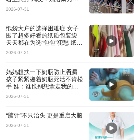
土豆热懵了
2026-07-31
纸袋大户的选择困难症 女子
囤了超多好看的纸质包装袋
天天都在为选“包包”犯愁 纸
袋：没想到这辈子还能内卷起
2026-07-31
来
妈妈想扶一下奶瓶防止洒漏
孩子紧紧攥着奶瓶死活不肯松
手 娃：谁也别想拿走我的奶
瓶！ 网友：仿佛看到了我小
2026-07-31
时候
“脑针”不只治头 更是重启大脑
2026-07-31