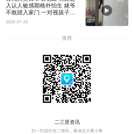
入认人敏感期格外怕生 姥爷
不敢踏入家门 一对视孩子就
哭 网友：隔辈亲败给了认生
2026-07-29
期
推荐
二三里资讯
扫一扫或长按二维码，看身边大事小事