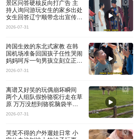
景区问答硬核反向打广告 主
持人询问游玩女生的家乡出处
女生回答辽宁顺带念出宣传标
语 网友：主打一个公费出门
2026-07-31
给老家打广告
跨国生效的东北式家教 在韩
国机场准备回国孩子任性哭闹
妈妈呵斥一句男孩立刻立正站
定 网友：走遍天下 妈妈最大
2026-07-31
离谱又好笑的玩偶崩坏瞬间
两个人组队假扮骆驼行走在草
原 万万没想到骆驼脑袋半路
直接掉落 网友：“骆驼”知道低
2026-07-31
头你对象不会低头
哭笑不得的户外遛娃日常 小