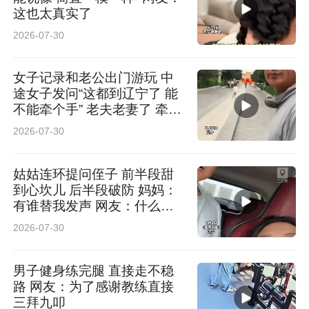
这也太真实了
2026-07-30
女子记录和老公出门游玩 中
途女子发问“这都到辽宁了 能
不能牵个手” 老夫老妻了 牵手
后相视大笑 网友：你俩笑的
2026-07-30
我也怪不好意思的
姑姑连环提问侄子 前半段甜
到心坎儿 后半段破防 妈妈：
有谁替我发声 网友：什么暖
壶
2026-07-30
男子健身练完腿 直接走不稳
路 网友：为了感谢教练直接
三拜九叩