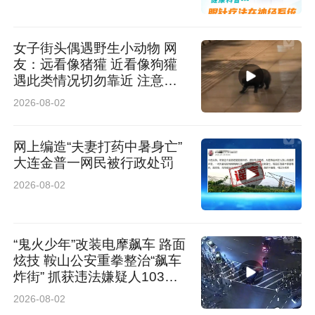
女子街头偶遇野生小动物 网
友：远看像猪獾 近看像狗獾
遇此类情况切勿靠近 注意安
全
2026-08-02
网上编造“夫妻打药中暑身亡”
大连金普一网民被行政处罚
2026-08-02
“鬼火少年”改装电摩飙车 路面
炫技 鞍山公安重拳整治“飙车
炸街” 抓获违法嫌疑人103人
查扣涉案车辆61辆
2026-08-02