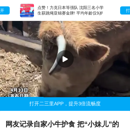
点赞！力克日本等强队 沈阳三名小学
打开
生获跳绳亚锦赛金牌! 平均年龄仅9岁
打开二三里APP，提升3倍流畅度
网友记录自家小牛护食 把“小妹儿”的