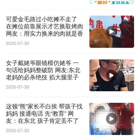
可爱金毛路过小吃摊不走了
在摊位前靠展示才艺换取烤肉
网友：用实力换来的肉就是香
2026-07-30
女子戴姥爷眼镜模仿姥爷 一
句话给妈妈整破防 网友:东北
老妈的必杀绝技 掐大腿里子
2026-07-30
这顿“熊”家长不白挨 帮孩子找
妈妈 接通电话 先“教育” 网
友：在东北 孩子肯定丢不了
2026-07-30