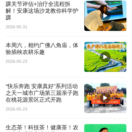
踝关节评估+治疗全流程拆
解！安康这场沙龙教你科学护
踝
2026-05-31
本周六，相约广佛八角庙，体
验插秧农耕乐趣
2026-05-23
“快乐奔跑 安康真好”系列活动
之天一城市广场第三届亲子跑
在桃花源景区正式开跑
2026-05-23
生态茶！科技茶！健康茶！农