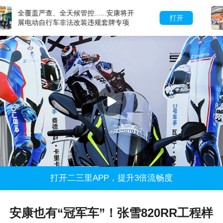
满赠、折扣、套餐、充值......天一城市
打开
广场商户福利清单请查收
打开二三里APP，提升3倍流畅度
安康也有“冠军车”！张雪820RR工程样