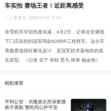
车实拍 赛场王者！近距离感受
二三里资讯
2026-04-02 17:43
张雪机车夺冠热度未减，4月2日，记者在安康线
下门店实拍到冠军同款820RR工程样车。这台车
承载赛道级轻量化设计，是冠军技术落地前的真
实原型。（记者 吴宁 审校 贾凡 终审 杨金艳）
精彩推荐
平利公安：兴隆派出所深夜搜
救不畏险 警民同心护平安