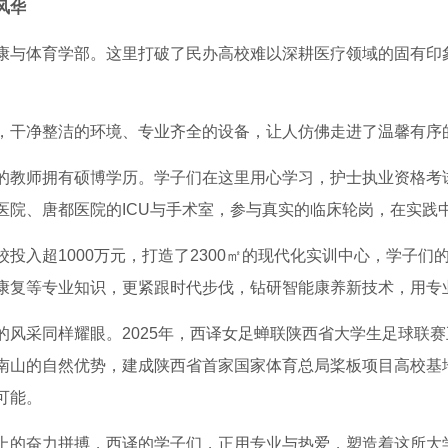
风华
康与体育学部。这里打破了民办高校难以深耕医疗领域的固有印
，干净整洁的环境、专业齐全的设备，让人仿佛走进了温馨有序
的教师拥有硕博学历。学子们在这里用心学习，护士执业资格考试
医院、唐都医院的ICU与手术室，参与真实的临床轮岗，在实践
投入超1000万元，打造了2300㎡的现代化实训中心，学子们
康复等专业知识，更紧跟时代步伐，钻研智能康养新技术，用专
的风采同样耀眼。2025年，西译女足蝉联陕西省大学生足球联
南山的自然优势，建成陕西省首家国家体育总局桨板项目高校基
可能。
上的奋力拼搏，西译的学子们，正用专业与热爱，塑造着这所大