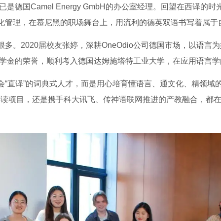
已是德国Camel Energy GmbH的办公室经理。回望在西译
化管理，在慕尼黑的职场舞台上，用流利的德英双语书写着属于
多。2020届校友张婷，深耕OneOdio公司德国市场，以语
家奖学金的荣誉，顺利考入德国达姆施塔特工业大学，在应用语言
“直译”的词典式人才，而是用心培育懂语言、通文化、精领域的
本硕连读项目，还是携手科大讯飞、传神语联网推进的产教融合，都