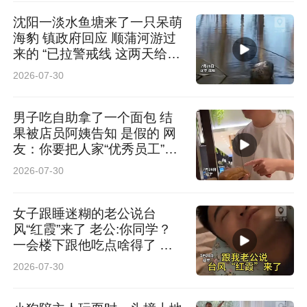
沈阳一淡水鱼塘来了一只呆萌
海豹 镇政府回应 顺蒲河游过
来的 “已拉警戒线 这两天给它
救出来”
2026-07-30
男子吃自助拿了一个面包 结
果被店员阿姨告知 是假的 网
友：你要把人家“优秀员工”拿
走啊
2026-07-30
女子跟睡迷糊的老公说台
风“红霞”来了 老公:你同学？
一会楼下跟他吃点啥得了 网
友：这名儿起的也太东北了
2026-07-30