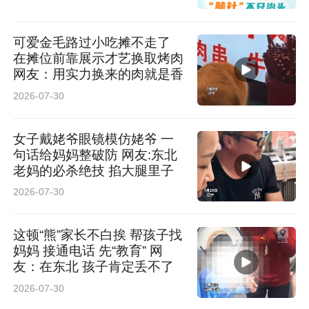
可爱金毛路过小吃摊不走了
在摊位前靠展示才艺换取烤肉
网友：用实力换来的肉就是香
2026-07-30
女子戴姥爷眼镜模仿姥爷 一
句话给妈妈整破防 网友:东北
老妈的必杀绝技 掐大腿里子
2026-07-30
这顿“熊”家长不白挨 帮孩子找
妈妈 接通电话 先“教育” 网
友：在东北 孩子肯定丢不了
2026-07-30