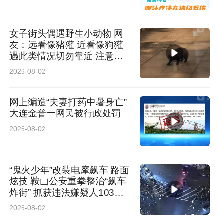
女子街头偶遇野生小动物 网
友：远看像猪獾 近看像狗獾
遇此类情况切勿靠近 注意安
全
2026-08-02
网上编造“夫妻打药中暑身亡”
大连金普一网民被行政处罚
2026-08-02
“鬼火少年”改装电摩飙车 路面
炫技 鞍山公安重拳整治“飙车
炸街” 抓获违法嫌疑人103人
查扣涉案车辆61辆
2026-08-02