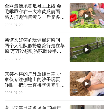
全网最佛系黄瓜摊主上线 金
毛乖乖守在一大堆黄瓜前面
路人打趣询问黄瓜一斤卖多少
钱 网友：正经“摆摊狗”就差收
2026-07-29
钱了
离谱又好笑的玩偶崩坏瞬间
两个人组队假扮骆驼行走在草
原 万万没想到骆驼脑袋半路
直接掉落 网友：“骆驼”知道低
2026-07-29
头你对象不会低头
哭笑不得的户外遛娃日常 小
家伙专注刨地上的沙子玩耍
转眼一把沙土直接塞进嘴里品
尝 网友：主打一个万物皆可
2026-07-29
尝一尝
育儿哭笑日常名场面 萌娃进