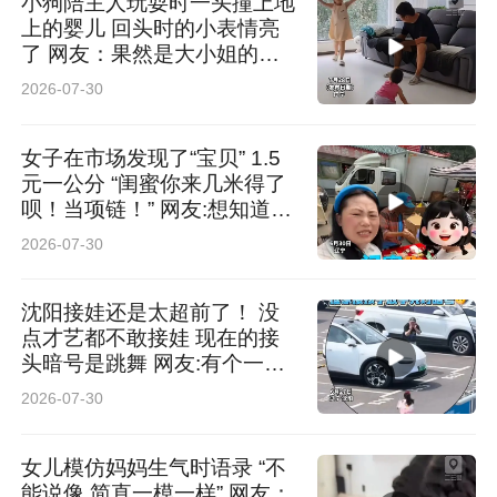
小狗陪主人玩耍时一头撞上地
上的婴儿 回头时的小表情亮
了 网友：果然是大小姐的狗
腿子
2026-07-30
女子在市场发现了“宝贝” 1.5
元一公分 “闺蜜你来几米得了
呗！当项链！” 网友:想知道泡
澡的时候会不会漂起来 这对
2026-07-30
我很重要
沈阳接娃还是太超前了！ 没
点才艺都不敢接娃 现在的接
头暗号是跳舞 网友:有个一起
疯的爸爸是一辈子幸福
2026-07-30
女儿模仿妈妈生气时语录 “不
能说像 简直一模一样” 网友：