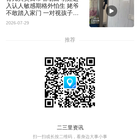
入认人敏感期格外怕生 姥爷
不敢踏入家门 一对视孩子就
哭 网友：隔辈亲败给了认生
2026-07-29
期
推荐
二三里资讯
扫一扫或长按二维码，看身边大事小事