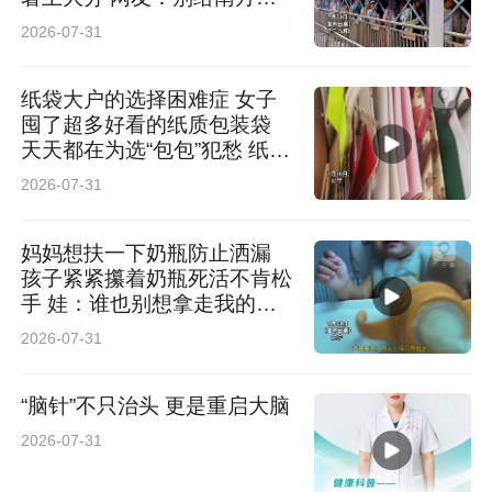
土豆热懵了
2026-07-31
纸袋大户的选择困难症 女子
囤了超多好看的纸质包装袋
天天都在为选“包包”犯愁 纸
袋：没想到这辈子还能内卷起
2026-07-31
来
妈妈想扶一下奶瓶防止洒漏
孩子紧紧攥着奶瓶死活不肯松
手 娃：谁也别想拿走我的奶
瓶！ 网友：仿佛看到了我小
2026-07-31
时候
“脑针”不只治头 更是重启大脑
2026-07-31