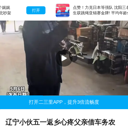
点赞！力克日本等强队 沈阳三名小学
打开
生获跳绳亚锦赛金牌! 平均年龄仅9岁
打开二三里APP，提升3倍流畅度
辽宁小伙五一返乡心疼父亲借车务农