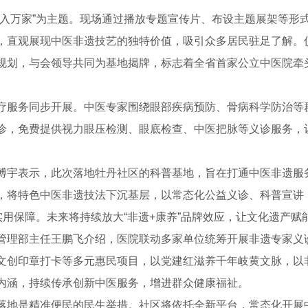
药入万家”为主题。现场通过播放专题宣传片、布设主题展架等形
，直观展现中医非遗技艺的独特价值，吸引众多居民驻足了解。
规划，与会领导共同为基地揭牌，标志着全省首家公立中医院牵
疗服务同步开展。中医专家围绕眼部疾病预防、骨病科学防治等
诊，免费提供视力眼压检测、眼底检查、中医把脉等义诊服务，
博宇表示，此次落地牡丹社区的科普基地，旨在打通中医非遗服务
，将特色中医非遗技法下沉基层，以常态化公益义诊、科普宣讲
实用保障。未来将持续放大“非遗+康养”品牌效应，让文化遗产赋
管理部主任王鹏飞介绍，医院联动多家单位统筹开展非遗专家义
文创印章打卡等多元惠民项目，以党建红滋养千年岐黄文脉，以
内涵，持续传承创新中医服务，增进群众健康福祉。
落地是精准便民的民生举措。社区将依托全新平台，常态化开展