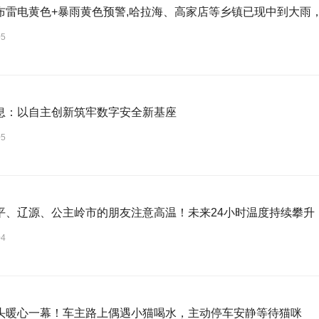
布雷电黄色+暴雨黄色预警,哈拉海、高家店等乡镇已现中到大雨
05
息：以自主创新筑牢数字安全新基座
05
平、辽源、公主岭市的朋友注意高温！未来24小时温度持续攀升
04
头暖心一幕！车主路上偶遇小猫喝水，主动停车安静等待猫咪