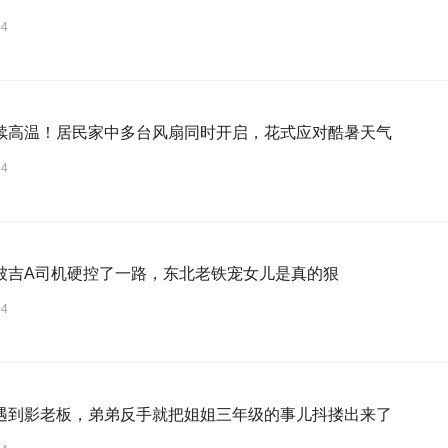
04
续高温！居民家中多台风扇同时开启，花式应对酷暑天气
04
被吉A司机硬控了一路，东北老铁宠女儿是真的狠
04
遇到影老板，弟弟反手就把姐姐三年级的事儿抖搂出来了