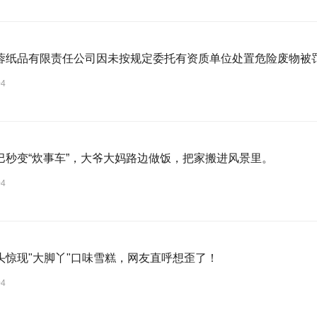
蓉纸品有限责任公司因未按规定委托有资质单位处置危险废物被罚60
04
巴秒变“炊事车”，大爷大妈路边做饭，把家搬进风景里。
04
头惊现"大脚丫"口味雪糕，网友直呼想歪了！
04