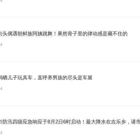
04
街头偶遇朝鲜族阿姨跳舞！果然骨子里的律动感是藏不住的
04
妈晒儿子玩具车，直呼养男孩的尽头是车展
04
市防汛四级应急响应于8月2日6时启动！最大降水在吉乐乡，请
04