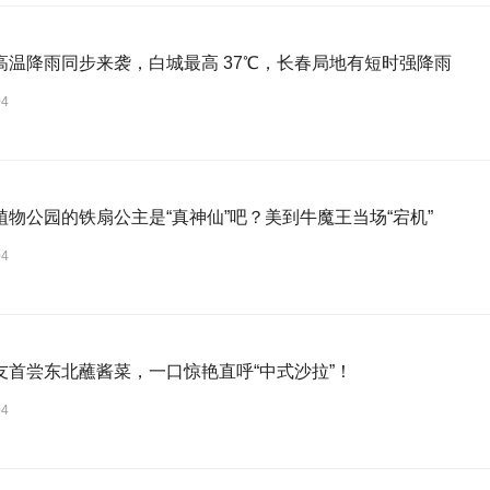
高温降雨同步来袭，白城最高 37℃，长春局地有短时强降雨
04
植物公园的铁扇公主是“真神仙”吧？美到牛魔王当场“宕机”
04
友首尝东北蘸酱菜，一口惊艳直呼“中式沙拉”！
04