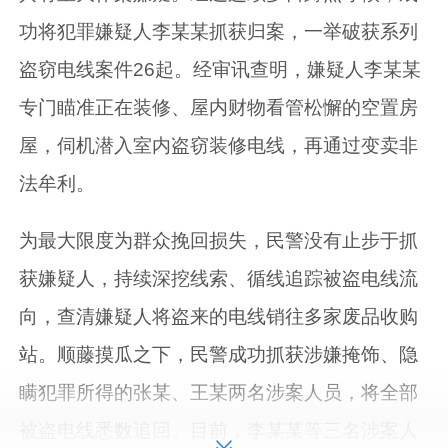
功将犯罪嫌疑人李某某抓获归案，一举破获系列
盗窃电线案件26起。经审讯查明，嫌疑人李某某
专门瞄准正在装修、屋内财物看管松懈的空置房
屋，伺机潜入室内盗窃装修电线，再通过变卖非
法牟利。
为最大限度为群众挽回损失，民警没有止步于抓
获嫌疑人，持续深挖线索、循线追踪被盗电线流
向，查清嫌疑人将盗来的电线销往多家废品收购
站。顺藤摸瓜之下，民警成功抓获涉嫌掩饰、隐
瞒犯罪所得的张某、王某两名涉案人员，将全部
被盗电线悉数追回。目前，李某某等三名涉案人