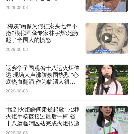
2026-08-08
“梅姨”画像为何挂案头七年不
撤?模拟画像专家林宇辉:她激
起了全国人的愤怒
2026-08-08
返乡学子围观省十八运火炬传
递 现场人声沸腾氛围热烈 “心
底热血翻涌 作为临渭人很荣
耀”
2026-08-08
“接到火炬瞬间肃然起敬” 72棒
火炬手杨薇接过最后一棒 省
十八运临渭区站完成火炬传递
2026-08-08