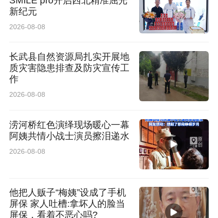
SMILE pro开启西北精准屈光
新纪元
2026-08-08
长武县自然资源局扎实开展地
质灾害隐患排查及防灾宣传工
作
2026-08-08
涝河桥红色演绎现场暖心一幕
阿姨共情小战士演员擦泪递水
2026-08-08
他把人贩子“梅姨”设成了手机
屏保 家人吐槽:拿坏人的脸当
屏保，看着不恶心吗?