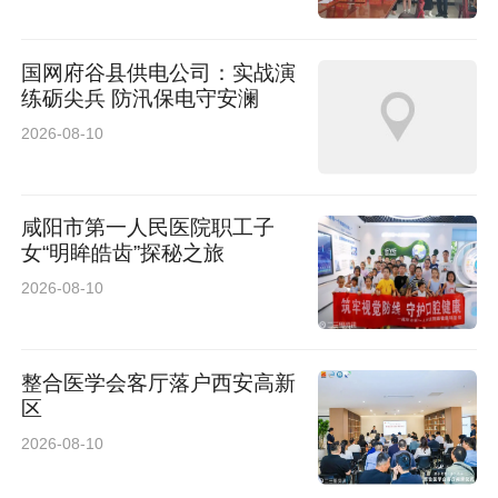
范宣传、便民服务等工作，以扎实警务举措、务
国网府谷县供电公司：实战演
实工作作风，全力筑牢辖区安全防线，守护群众
练砺尖兵 防汛保电守安澜
生命财产平安。（榆阳公安）
2026-08-10
咸阳市第一人民医院职工子
女“明眸皓齿”探秘之旅
2026-08-10
整合医学会客厅落户西安高新
区
2026-08-10