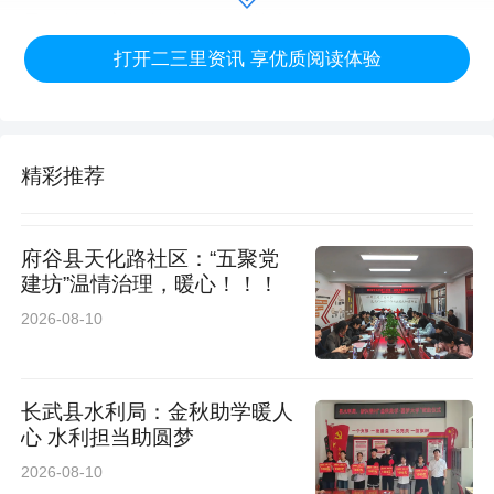
员已被公安机关依法刑事拘留。
打开二三里资讯 享优质阅读体验
考虑到受害群众正处于房屋装修关键阶段，被盗
电线失窃严重耽误施工进度，派出所第一时间组
织举办涉案财物返还仪式，现场集中发还追缴的
精彩推荐
98卷电线。领到失而复得电线的群众十分激动，
连连向民警致谢：“本来以为被盗的电线找不回来
府谷县天化路社区：“五聚党
建坊”温情治理，暖心！！！
了，没想到警方办案这么神速，帮我们挽回了损
2026-08-10
失，真是太感谢警察同志了！”
民生无小事，枝叶总关情。下一步，榆林公安将
长武县水利局：金秋助学暖人
心 水利担当助圆梦
始终聚焦群众身边的“小案小事”，坚持破案与追
2026-08-10
赃挽损同步推进，常态化开展破案追赃、安全防