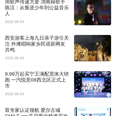
用歌声传递大爱 渭南籍歌手
陈汉：从叛逆少年到公益音乐
人
2026-08-09
西安游客上海九日亲子游引关
注 外滩唱响家乡民谣获网友
共鸣
2026-08-09
9.99万起买宁王满配宽体大轿
跑 一汽悦意08西北区正式上
市
2026-08-09
双专家认证领航 爱尔古城