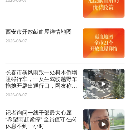
2026-08-07
西安市开放献血屋详情地图
2026-08-07
长春市暴风雨致一处树木倒塌
阻碍行车，一女生驾驶越野车
拖拽开辟出通行口，网友称赞
女司机拖拽时放缆旗还慢速！
2026-08-07
太专业了
记者询问一线干部最大心愿
“希望雨赶紧停” 全员值守在岗
休息不到一小时