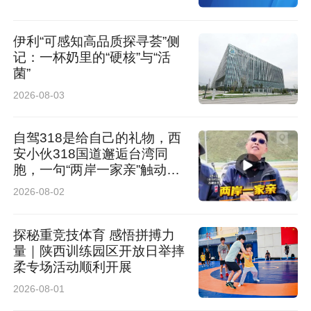
伊利“可感知高品质探寻荟”侧
记：一杯奶里的“硬核”与“活
菌”
2026-08-03
自驾318是给自己的礼物，西
安小伙318国道邂逅台湾同
胞，一句“两岸一家亲”触动人
心
2026-08-02
探秘重竞技体育 感悟拼搏力
量｜陕西训练园区开放日举摔
柔专场活动顺利开展
2026-08-01