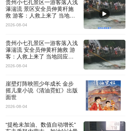
贵州小七孔景区一游客落入浅
瀑湍流 景区安全员伸黄杆施
救 游客：人救上来了 当地回
应：完全按照救援标准
2026-08-04
贵州小七孔景区一游客落入浅
瀑湍流 安全员伸黄杆施救 游
客：人救上来了 当地回应：
完全按照救援标准，景区跟进
2026-08-04
处理
崖壁灯阵映照少年成长 金步
摇儿童小说《清油霓虹》出版
面世
2026-08-04
“提枪未加油、数值自动增长”