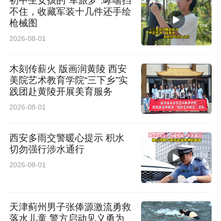
初中生女孩的"军旅梦":哮喘挡
不住，收藏军装十几件还手绘
枪械图
2026-08-01
木刻传薪火 版画润黄陵 西安
美院艺术教育学院“三下乡”实
践团赴黄陵开展美育服务
2026-08-01
西安多雨交警暖心提示 积水
切勿强行涉水通行
2026-08-01
天津蓟州男子张俸源激流勇救
落水儿童 警方启动见义勇为