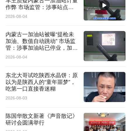
车主质疑内蒙古一加油站计量
作弊 市场监管：涉事站点停
业 加油机封存送检
2026-08-04
内蒙古一加油站被曝“提枪未
加油、数值自动跳动” 市场监
管：涉事加油站已停业，加油
机封存送检，鉴定结果未出无
2026-08-04
法下定论
东北大哥试吃陕西水晶饼：原
以为是陕西人的“童年噩梦”，
吃第一口直接香迷糊
2026-08-03
陈国华散文新著《声音散记》
研讨会圆满举行