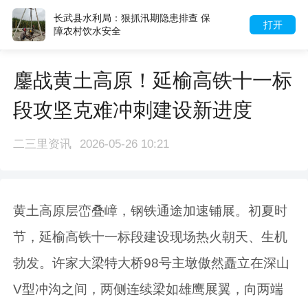
长武县水利局：狠抓汛期隐患排查 保
打开
障农村饮水安全
鏖战黄土高原！延榆高铁十一标
段攻坚克难冲刺建设新进度
二三里资讯
2026-05-26 10:21
黄土高原层峦叠嶂，钢铁通途加速铺展。初夏时
节，延榆高铁十一标段建设现场热火朝天、生机
勃发。许家大梁特大桥98号主墩傲然矗立在深山
V型冲沟之间，两侧连续梁如雄鹰展翼，向两端