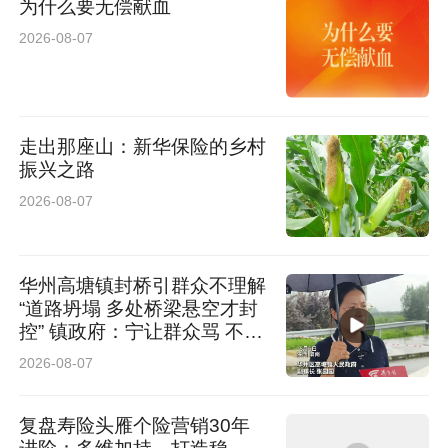
为什么要无偿献血
据了解，十一标段全线穿越陕北典型黄土梁峁地
2026-08-07
貌，湿陷性黄土广泛分布，这类土质结构疏松、
遇水易沉降、整体稳定性差，极易引发路基变
形、桩基不稳等问题，对路基夯实、桥梁桩基施
走出那座山：新华保险的乡村
工、工程防渗加固等核心工序提出了极高的技术
振兴之路
要求，是项目建设面临的最大地质难题。
2026-08-07
“施工质量是工程的生命线，容不得半点马
华州高塘镇封桥引群众不理解
虎。”面对复杂的地质条件和严苛的施工标准，李
“道路坍塌 多处桥梁悬空才封
控” 镇政府：宁让群众骂 不让
想带领技术团队坚守施工一线，日复一日开展实
群众哭
2026-08-07
地勘测、数据测算、工艺优化，反复打磨科学
化、精细化施工方案，针对性破解黄土层施工稳
复盘寿险头雁个险营销30年
定性难题，始终牢牢守住工程安全与质量双重底