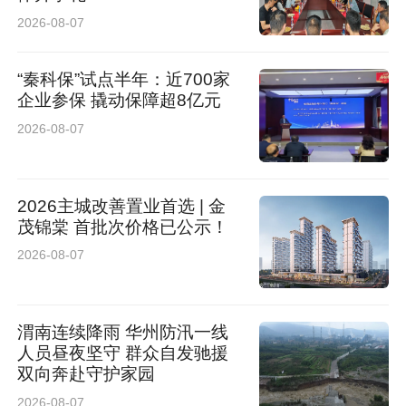
通途”，这是十一标段全体建设者的坚定信念，更
2026-08-07
是延榆高铁全线数万建设者攻坚克难、实干奋进
“秦科保”试点半年：近700家
的生动缩影。
企业参保 撬动保障超8亿元
2026-08-07
作为延榆高铁的关键控制性标段，十一标段的高
效稳步推进，为全线工程如期贯通筑牢了坚实基
2026主城改善置业首选 | 金
础。当前，项目正式进入全面冲刺的关键阶段，
茂锦棠 首批次价格已公示！
施工现场各工序高效衔接、同步推进，项目团队
2026-08-07
坚持安全、质量、进度三位一体统筹推进，严抓
施工细节、严控工程质量、严守安全底线。
渭南连续降雨 华州防汛一线
人员昼夜坚守 群众自发驰援
“我们有信心、有决心，保质保量按期完成全部建
双向奔赴守护家园
设任务。”谈及后续建设，李想语气坚定、底气十
2026-08-07