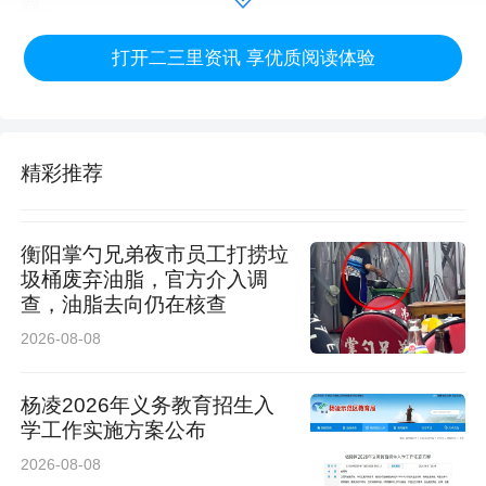
题。
打开二三里资讯 享优质阅读体验
“桥梁选址地形特殊，V型冲沟地势落差大、场地
狭窄，常规桥梁施工工艺和结构设计无法适配现
场条件。”李想介绍，项目团队创新采用大跨度连
精彩推荐
续梁设计，既有效攻克了跨沟大跨度施工难题，
又大幅降低了桥梁下部结构的施工难度，适配复
衡阳掌勺兄弟夜市员工打捞垃
杂山地地形建设需求。
圾桶废弃油脂，官方介入调
查，油脂去向仍在核查
复杂的工况意味着严苛的施工考验。墩底施工场
2026-08-08
地狭小、作业空间受限，加高主墩、大跨度连续
杨凌2026年义务教育招生入
梁的组合设计，对施工安全、工艺精度、操作规
学工作实施方案公布
范都提出了更高标准的要求。为破解施工瓶颈，
2026-08-08