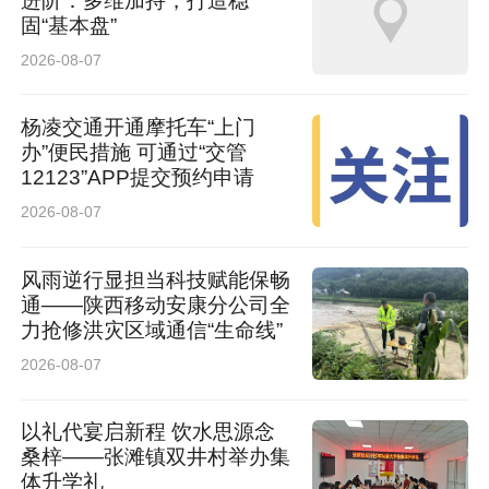
进阶：多维加持，打造稳
固“基本盘”
线。
2026-08-07
久久为功的坚守与攻坚，推动项目建设稳步向
杨凌交通开通摩托车“上门
前。目前，十一标段桥梁桩基浇筑、墩身施工、
办”便民措施 可通过“交管
12123”APP提交预约申请
箱梁架设、路基规整等核心工序有序推进，工程
2026-08-07
主体骨架基本成型，重点桥梁、路基等关键节点
工程持续取得新突破，项目整体建设态势稳中向
风雨逆行显担当科技赋能保畅
通——陕西移动安康分公司全
好。
力抢修洪灾区域通信“生命线”
2026-08-07
全力冲刺决胜，铺就老区发展腾飞通途
以礼代宴启新程 饮水思源念
走进项目建设现场，处处涌动着时不我待、奋勇
桑梓——张滩镇双井村举办集
争先的建设热潮。“日夜拼搏换进度，精工细筑迎
体升学礼