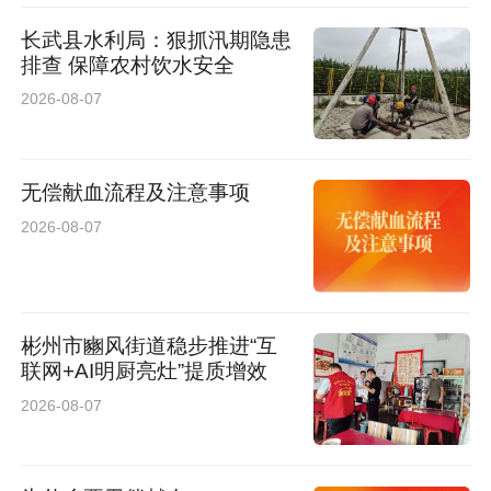
长武县水利局：狠抓汛期隐患
夜幕降临，黄土高原深山依旧灯火通明、机器轰
排查 保障农村饮水安全
鸣。晚上十点的十一标段施工现场，依旧是一派
2026-08-07
昼夜不息、大干快上的繁忙景象。现场施工人员
分工明确、配合默契，各道施工工序衔接紧密、
无偿献血流程及注意事项
井然有序，全程呈现精细化、标准化施工态势。
2026-08-07
“如今施工不再依赖人海战术，而是依靠智能化设
备赋能与精细化管理提质增效。”李想表示，当前
彬州市豳风街道稳步推进“互
正值基建施工黄金窗口期，项目团队全员在岗在
联网+AI明厨亮灶”提质增效
位、全域铺开作业、全线提速增效，抢抓工期、
2026-08-07
全力攻坚。