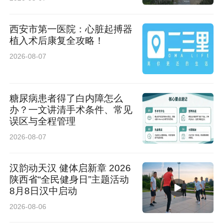
足。
西安市第一医院：心脏起搏器
植入术后康复全攻略！
一座座高桥拔地而起，一段段路基向远方延伸。
2026-08-07
无数建设者扎根黄土高原、不惧艰险、日夜鏖
战，以匠心铸精品、以实干践初心，用汗水与智
糖尿病患者得了白内障怎么
慧在千沟万壑间铺展钢铁通途。待延榆高铁全线
办？一文讲清手术条件、常见
通车后，飞驰的列车将穿梭黄土沟壑、连通南北
误区与全程管理
2026-08-07
脉络，承载着榆林360万群众的期盼与梦想，助
力陕北革命老区打通发展新通道、激活发展新动
汉韵动天汉 健体启新章 2026
能，奔赴高质量发展的崭新未来。
陕西省“全民健身日”主题活动
8月8日汉中启动
通讯员 辛杰峰
2026-08-06