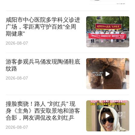
中铁十一局建设团队多次实地勘测、反复推演论
证，创新引入上承式智能悬灌造桥机开展施工，
咸阳市中心医院多学科义诊进
这也是该工艺在陕北铁路建设中的首次应用。
广场，零距离守护百姓“全周
期健康”
2026-08-07
相较于传统挂篮施工工艺，智能悬灌造桥机安全
性更高、施工精度更准、作业效率更快，同时精
游客参观兵马俑发现陶俑鞋底
简了现场作业人员配置，实现了安全、质量、效
纹路
率三重提升。智能化设备的落地应用，标志着延
2026-08-07
榆高铁十一标段在桥梁施工技术工艺上取得全新
突破，为山地沟壑地带大跨度桥梁施工积累了宝
撞脸窦骁！路人 “刘红兵” 现
身《主角》西安取景地和游客
贵经验。
合影，网友调侃改名刘红乒
2026-08-07
坚守匠心攻坚，筑牢黄土高原工程根基