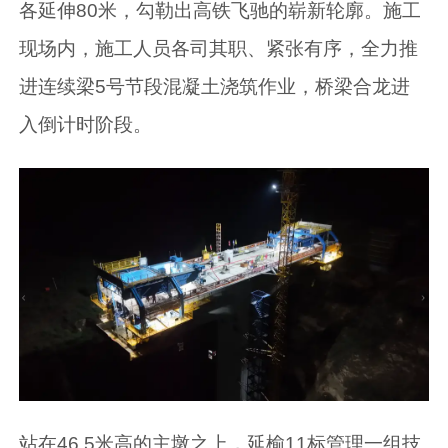
各延伸80米，勾勒出高铁飞驰的崭新轮廓。施工
现场内，施工人员各司其职、紧张有序，全力推
进连续梁5号节段混凝土浇筑作业，桥梁合龙进
入倒计时阶段。
站在46.5米高的主墩之上，延榆11标管理一组技