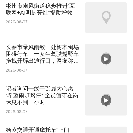
彬州市豳风街道稳步推进“互
联网+AI明厨亮灶”提质增效
2026-08-07
长春市暴风雨致一处树木倒塌
阻碍行车，一女生驾驶越野车
拖拽开辟出通行口，网友称赞
女司机拖拽时放缆旗还慢速！
2026-08-07
太专业了
记者询问一线干部最大心愿
“希望雨赶紧停” 全员值守在岗
休息不到一小时
2026-08-07
杨凌交通开通摩托车“上门