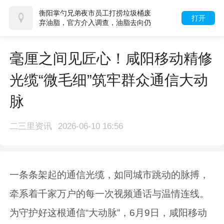
衡阳掌勺兄弟夜市员工打捞垃圾桶废
打开
弃油脂，官方介入调查，油脂去向仍
在核查
毫厘之间见匠心！咸阳移动精修
光缆“微毛细”筑牢群众通信大动
脉
二三里资讯
2026-06-10 16:56
一条条架起的通信光缆，如同城市跳动的脉搏，
牵系着千家万户的每一次视频通话与温情连线。
为守护好这根通信“大动脉”，6月9日，咸阳移动