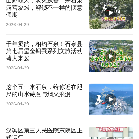
山野晚风，炭火飘香，来石泉
露营烧烤，解锁不一样的惬意
假期
2026-04-29
千年蚕韵，相约石泉！石泉县
第七届鎏金铜蚕系列文旅活动
盛大来袭
2026-04-29
这个五一来石泉，给你近在咫
尺的山水诗意与烟火浪漫
2026-04-29
汉滨区第三人民医院东院区正
式运行