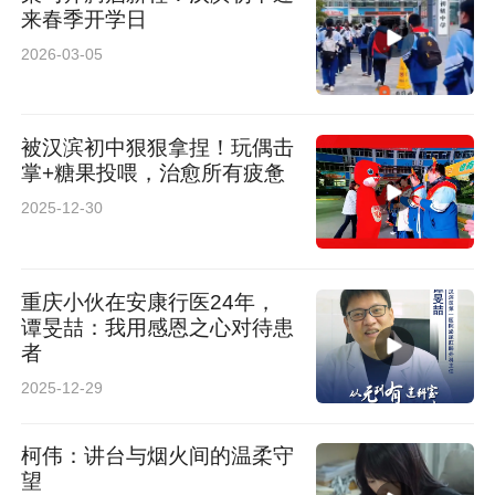
来春季开学日
2026-03-05
被汉滨初中狠狠拿捏！玩偶击
掌+糖果投喂，治愈所有疲惫
2025-12-30
重庆小伙在安康行医24年，
谭旻喆：我用感恩之心对待患
者
2025-12-29
柯伟：讲台与烟火间的温柔守
望