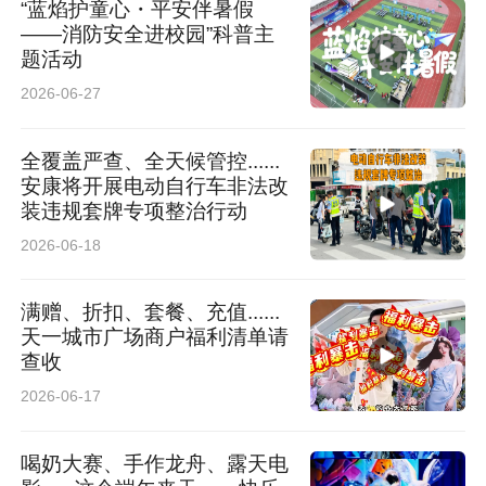
“蓝焰护童心・平安伴暑假
——消防安全进校园”科普主
题活动
2026-06-27
全覆盖严查、全天候管控......
安康将开展电动自行车非法改
装违规套牌专项整治行动
2026-06-18
满赠、折扣、套餐、充值......
天一城市广场商户福利清单请
查收
2026-06-17
喝奶大赛、手作龙舟、露天电