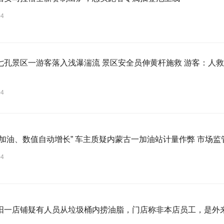
04
区一游客落入浅瀑湍流 景区安全员伸黄杆施救 游客：人救上来了 当地回应：完全按照救援标
04
“提枪未加油、数值自动增长” 车主质疑内蒙古一加油站计
04
阳一店铺疑有人员从垃圾桶内捞油脂，门店称非本店员工，是外