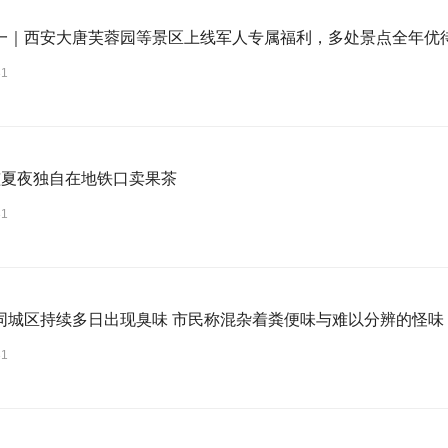
一｜西安大唐芙蓉园等景区上线军人专属福利，多处景点全年优
31
孩夏夜独自在地铁口卖果茶
31
同城区持续多日出现臭味 市民称混杂着粪便味与难以分辨的怪味
31