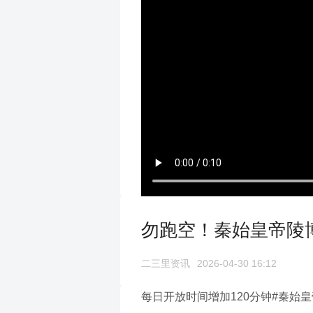
勿跑空！秦始皇帝陵博
二三里资讯
2026-04-30 16:12
每日开放时间增加120分钟#秦始