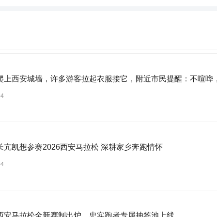
爬上西安城墙，许多游客拉起衣服接它，附近市民提醒：不喧哗
04
长亢凯想参赛2026西安马拉松 深耕家乡奔跑情怀
04
西安马拉松全新赛制出炉，忠实跑者专属抽签池上线