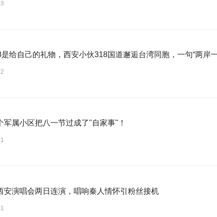
03
18是给自己的礼物，西安小伙318国道邂逅台湾同胞，一句“两岸
02
个军属小区把八一节过成了"自家事"！
01
西安演唱会两日连演，唱响秦人情怀引粉丝接机
01