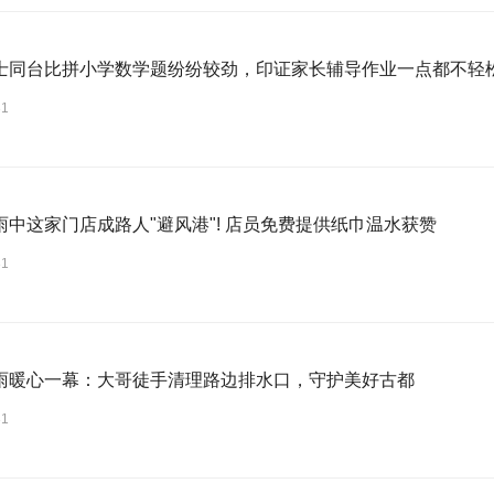
士同台比拼小学数学题纷纷较劲，印证家长辅导作业一点都不轻
31
雨中这家门店成路人"避风港"! 店员免费提供纸巾温水获赞
31
雨暖心一幕：大哥徒手清理路边排水口，守护美好古都
31