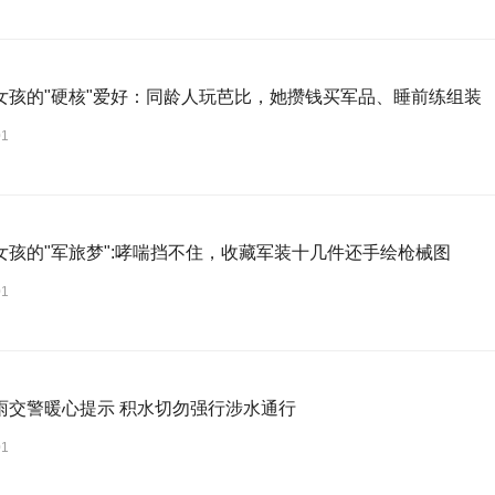
女孩的"硬核"爱好：同龄人玩芭比，她攒钱买军品、睡前练组装
01
女孩的"军旅梦":哮喘挡不住，收藏军装十几件还手绘枪械图
01
雨交警暖心提示 积水切勿强行涉水通行
01