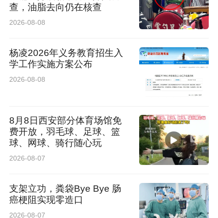
补加固，增强大棚整体结构的稳定性与安全性，
查，油脂去向仍在核查
全面翻新旧的保温棉被，以提升冬季保温性能，
2026-08-08
有效扩大了高效农作物种植规模。
杨凌2026年义务教育招生入
学工作实施方案公布
四十里铺镇赵家砭村党支部书记赵如涛说：“我村
2026-08-08
82座日光温室大棚已升级改造完成，主要种植吊
瓜、芝麻蜜小瓜、普罗旺斯西红柿、黄瓜等果
8月8日西安部分体育场馆免
蔬，产量高、销路好、供不应求，收益稳定，村
费开放，羽毛球、足球、篮
集体统一提供后勤保障与技术指导。下一步我们
球、网球、骑行随心玩
将扩大种植规模、提升产能，融合亲子采摘、田
2026-08-07
园游玩打造绥德特色农旅项目，发展特色产业、
支架立功，粪袋Bye Bye 肠
壮大村集体经济，助力乡村全面振兴。”
癌梗阻实现零造口
2026-08-07