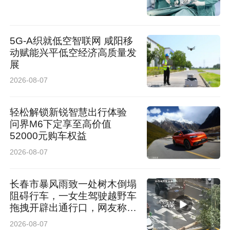
好产业铺就振兴路，赵家砭村以日光温室大棚种
植为抓手，不断延伸产业链条，有效保障了区
5G-A织就低空智联网 咸阳移
域“菜篮子”供应，成为带动乡村振兴、促进农民
动赋能兴平低空经济高质量发
展
增收的强劲引擎。
2026-08-07
通讯员 马有斌 周波 薛占国
轻松解锁新锐智慧出行体验
问界M6下定享至高价值
52000元购车权益
2026-08-07
长春市暴风雨致一处树木倒塌
阻碍行车，一女生驾驶越野车
拖拽开辟出通行口，网友称赞
女司机拖拽时放缆旗还慢速！
2026-08-07