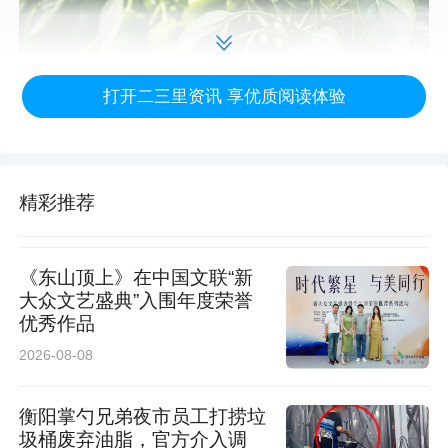
打开二三里资讯 享优质阅读体验
精彩推荐
《东山顶上》在中国文联“新
大众文艺盛典”入围年度荣誉
优秀作品
2026-08-08
近年来，赵家砭村立足地理优势，抢抓发展机
遇，聚焦温室大棚老化核心短板，对墙体进行修
衡阳掌勺兄弟夜市员工打捞垃
圾桶废弃油脂，官方介入调