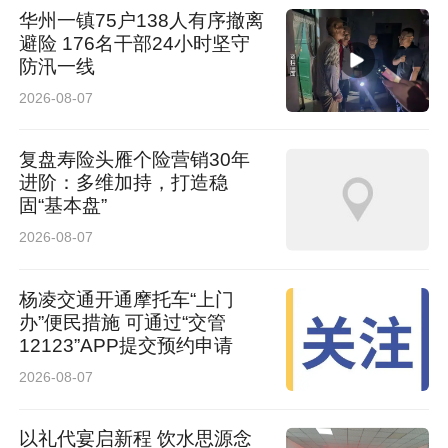
华州一镇75户138人有序撤离
避险 176名干部24小时坚守
防汛一线
2026-08-07
复盘寿险头雁个险营销30年
进阶：多维加持，打造稳
固“基本盘”
2026-08-07
杨凌交通开通摩托车“上门
办”便民措施 可通过“交管
12123”APP提交预约申请
2026-08-07
以礼代宴启新程 饮水思源念