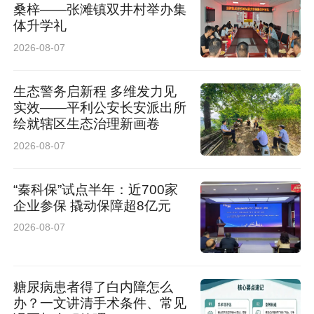
桑梓——张滩镇双井村举办集
体升学礼
2026-08-07
生态警务启新程 多维发力见
实效——平利公安长安派出所
绘就辖区生态治理新画卷
2026-08-07
“秦科保”试点半年：近700家
企业参保 撬动保障超8亿元
2026-08-07
糖尿病患者得了白内障怎么
办？一文讲清手术条件、常见