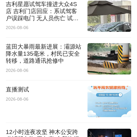
吉利星愿试驾车撞进大众4S
店 吉利门店回应：系试驾客
户误踩电门 无人员伤亡 试驾
车有全额保险
2026-08-06
蓝田大暴雨最新进展：灞源站
降水量135毫米，村民已安全
转移，道路通讯抢修中
2026-08-06
直播测试
2026-08-06
12小时连夜攻坚 神木公安跨