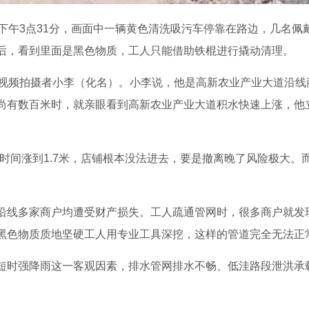
日下午3点31分，画面中一辆黄色清洗吸污车停靠在路边，几名佩
后，看到里面是黑色物质，工人只能借助铁棍进行撬动清理。
到视频拍摄者小李（化名）。小李说，他是高新农业产业大道沿线
尚有数百米时，就亲眼看到高新农业产业大道积水快速上涨，他
短时间涨到1.7米，店铺根本没法进去，要是撤离晚了风险极大。
沿线多家商户均遭受财产损失。工人疏通管网时，很多商户就发
黑色物质质地坚硬工人用专业工具深挖，这样的管道完全无法正
短时强降雨这一客观因素，排水管网排水不畅、低洼路段泄洪承