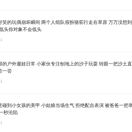
好笑的玩偶崩坏瞬间 两个人组队假扮骆驼行走在草原 万万没想到
道低头你对象不会低头
31
得的户外遛娃日常 小家伙专注刨地上的沙子玩耍 转眼一把沙土直
尝一尝
31
意碰到小女孩的美甲 小姑娘当场生气 拒绝配合表演 被爸爸一把
下一秒沦陷
31