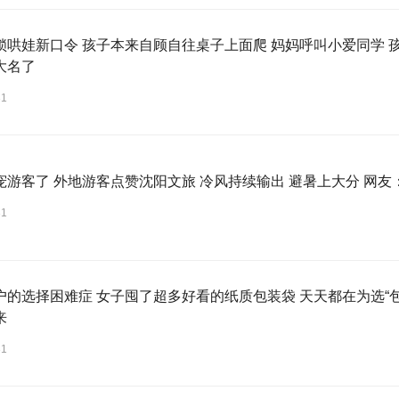
锁哄娃新口令 孩子本来自顾自往桌子上面爬 妈妈呼叫小爱同学 
大名了
31
宠游客了 外地游客点赞沈阳文旅 冷风持续输出 避暑上大分 网
31
户的选择困难症 女子囤了超多好看的纸质包装袋 天天都在为选“
来
31