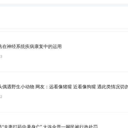
法在神经系统疾病康复中的运用
03
头偶遇野生小动物 网友：远看像猪獾 近看像狗獾 遇此类情况切
02
造“夫妻打药中暑身亡” 大连金普一网民被行政处罚