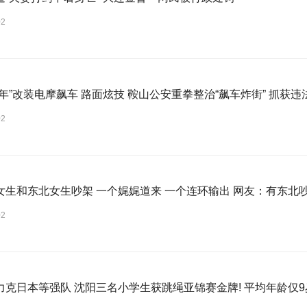
02
年”改装电摩飙车 路面炫技 鞍山公安重拳整治“飙车炸街” 抓获违
02
女生和东北女生吵架 一个娓娓道来 一个连环输出 网友：有东北
02
力克日本等强队 沈阳三名小学生获跳绳亚锦赛金牌! 平均年龄仅9