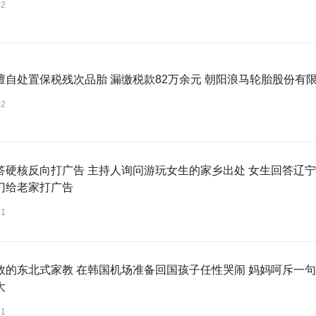
02
擅自处置保税残次品胎 漏缴税款82万余元 朝阳浪马轮胎股份有限
02
答硬核反向打广告 主持人询问游玩女生的家乡出处 女生回答辽宁
门给老家打广告
31
效的东北式家教 在韩国机场准备回国孩子任性哭闹 妈妈呵斥一句
大
31