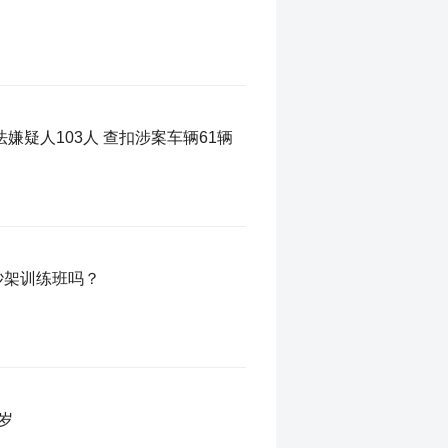
法嫌疑人103人 查扣涉案车辆61辆
吵架训练班吗？
岁