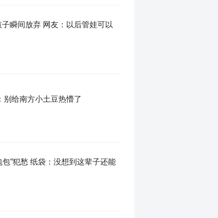
孩子瞬间放弃 网友：以后管娃可以
友：别给南方小土豆热懵了
包包”犯愁 纸袋：没想到这辈子还能