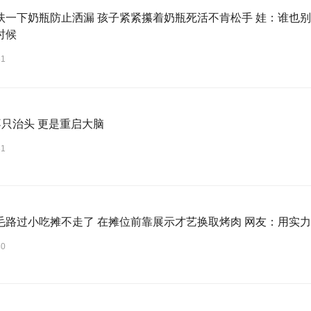
扶一下奶瓶防止洒漏 孩子紧紧攥着奶瓶死活不肯松手 娃：谁也别
时候
31
不只治头 更是重启大脑
31
毛路过小吃摊不走了 在摊位前靠展示才艺换取烤肉 网友：用实
30