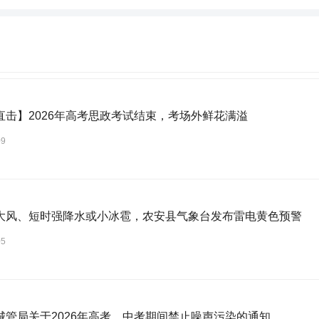
直击】2026年高考思政考试结束，考场外鲜花满溢
09
大风、短时强降水或小冰雹，农安县气象台发布雷电黄色预警
05
城管局关于2026年高考、中考期间禁止噪声污染的通知