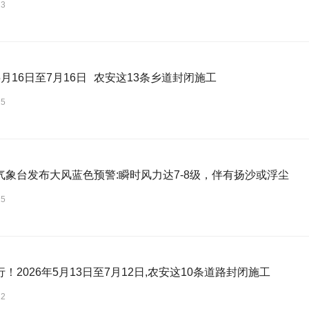
23
月16日至7月16日 农安这13条乡道封闭施工
15
气象台发布大风蓝色预警:瞬时风力达7-8级，伴有扬沙或浮尘
15
！2026年5月13日至7月12日,农安这10条道路封闭施工
12