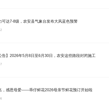
力可达7-8级，农安县气象台发布大风蓝色预警
12
公告】2026年5月8日至6月30日，农安这些路段封闭施工
07
名，感恩母爱——乖仔鲜花2026母亲节鲜花预订开始啦
06