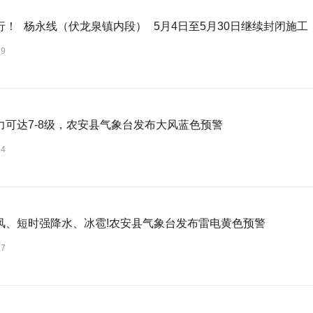
行！ 杨永线（伏龙泉镇内段） 5月4日至5月30日继续封闭施工
29
力可达7-8级，农安县气象台发布大风蓝色预警
24
风、短时强降水、冰雹!农安县气象台发布雷电黄色预警
17