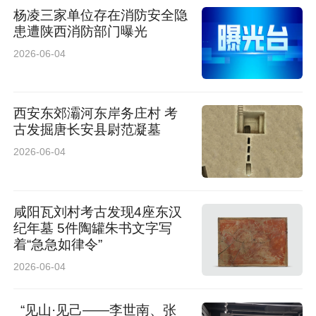
杨凌三家单位存在消防安全隐
患遭陕西消防部门曝光
2026-06-04
西安东郊灞河东岸务庄村 考
古发掘唐长安县尉范凝墓
2026-06-04
咸阳瓦刘村考古发现4座东汉
纪年墓 5件陶罐朱书文字写
着“急急如律令”
2026-06-04
“见山·见己——李世南、张