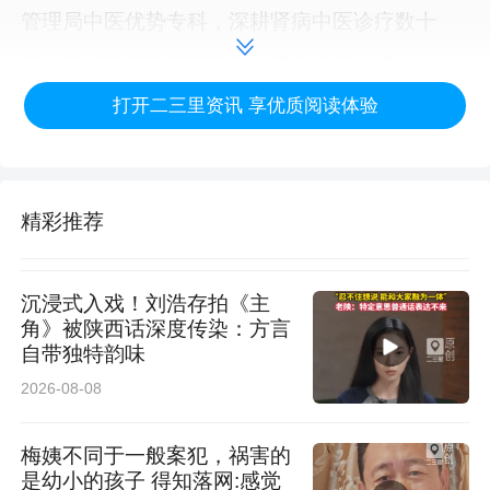
管理局中医优势专科，深耕肾病中医诊疗数十
载，在过敏性紫癜性肾炎等继发性肾小球疾病诊
治方面，形成了独具特色的中医药诊疗优势。该
打开二三里资讯 享优质阅读体验
病好发于儿童及青少年，单纯西医治疗副作用较
大、病情复发率偏高。学科团队立足于中医理
精彩推荐
论，在学术带头人雷根平教授带领下，凝练总结
三部六法论治过敏性紫癜性肾炎，构建起成熟完
沉浸式入戏！刘浩存拍《主
备的专科优势病种诊疗体系，临床疗效显著，获
角》被陕西话深度传染：方言
自带独特韵味
得业内同行广泛认可。
2026-08-08
梅姨不同于一般案犯，祸害的
是幼小的孩子 得知落网:感觉