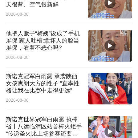
天很蓝、空气很新鲜
2026-08-08
他把人贩子“梅姨”设成了手机
屏保 家人吐槽:拿坏人的脸当
屏保，看着不恶心吗?
2026-08-08
下一步，肾病专科将以入选本次学术沙龙为契
斯诺克冠军白雨露 承袭陕西
机，深化学术研究与临床实践融合，凝练标准化
女孩爽朗大方的性子 “直率性
格让我在比赛中走得更远”
诊疗共识，优化中西医结合个体化诊疗方案，持
2026-08-08
续做强做优专科特色优势，加强对外学术交流与
合作，推动专科建设提质增效，为广大肾病患者
斯诺克世界冠军白雨露 执棒
省十八运临渭区站首棒火炬手
提供更优质、更规范的中医药诊疗服务，为中医
“传递圣火比上场参赛还要紧