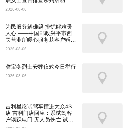
展安全宣传排查系列活动
2026-08-06
为民服务解难题 排忧解难暖
人心 ——中国邮政兴平市西
关营业所暖心服务获客户赠送
锦旗
2026-08-06
龚宝冬烈士安葬仪式今日举行
2026-08-06
吉利星愿试驾车撞进大众4S
店 吉利门店回应：系试驾客
户误踩电门 无人员伤亡 试驾
车有全额保险