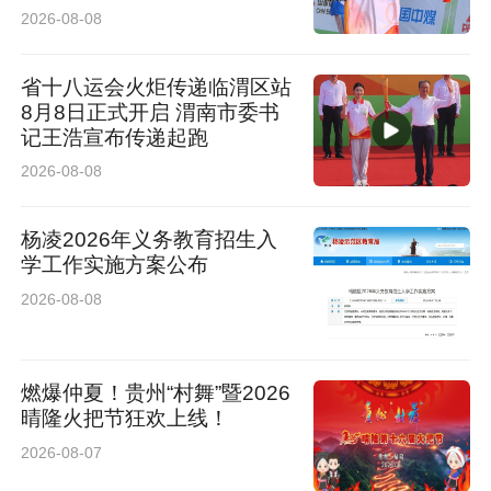
张”
药传承创新高质量发展贡献专业力量。
2026-08-08
来源：陕中附院
省十八运会火炬传递临渭区站
8月8日正式开启 渭南市委书
记王浩宣布传递起跑
2026-08-08
杨凌2026年义务教育招生入
学工作实施方案公布
2026-08-08
燃爆仲夏！贵州“村舞”暨2026
晴隆火把节狂欢上线！
2026-08-07